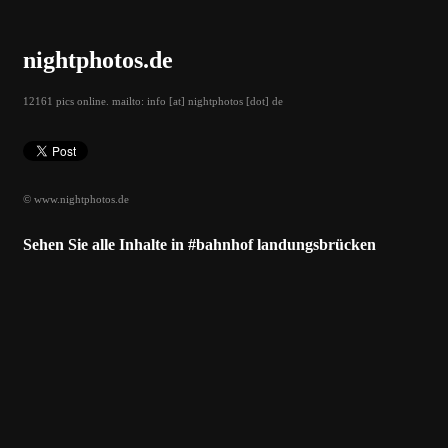
nightphotos.de
12161 pics online. mailto: info [at] nightphotos [dot] de
© www.nightphotos.de
Sehen Sie alle Inhalte in #bahnhof landungsbrücken