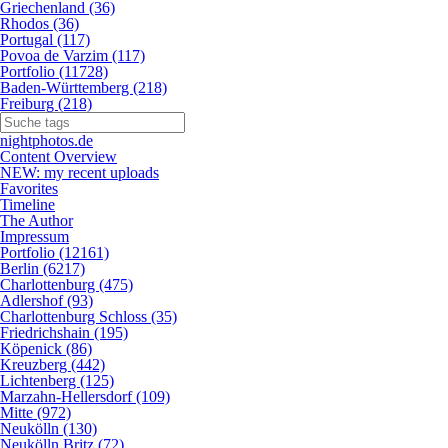
Griechenland (36)
Rhodos (36)
Portugal (117)
Povoa de Varzim (117)
Portfolio (11728)
Baden-Württemberg (218)
Freiburg (218)
nightphotos.de
Content Overview
NEW: my recent uploads
Favorites
Timeline
The Author
Impressum
Portfolio (12161)
Berlin (6217)
Charlottenburg (475)
Adlershof (93)
Charlottenburg Schloss (35)
Friedrichshain (195)
Köpenick (86)
Kreuzberg (442)
Lichtenberg (125)
Marzahn-Hellersdorf (109)
Mitte (972)
Neukölln (130)
Neukölln Britz (72)