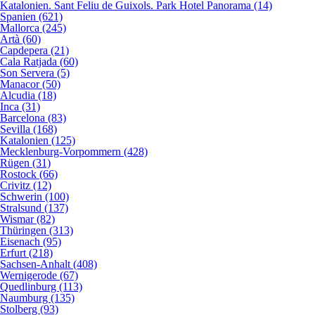
Katalonien. Sant Feliu de Guixols. Park Hotel Panorama (14)
Spanien (621)
Mallorca (245)
Artà (60)
Capdepera (21)
Cala Ratjada (60)
Son Servera (5)
Manacor (50)
Alcudia (18)
Inca (31)
Barcelona (83)
Sevilla (168)
Katalonien (125)
Mecklenburg-Vorpommern (428)
Rügen (31)
Rostock (66)
Crivitz (12)
Schwerin (100)
Stralsund (137)
Wismar (82)
Thüringen (313)
Eisenach (95)
Erfurt (218)
Sachsen-Anhalt (408)
Wernigerode (67)
Quedlinburg (113)
Naumburg (135)
Stolberg (93)