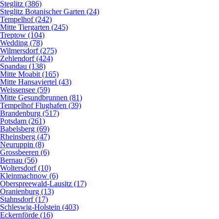
Steglitz (386)
Steglitz Botanischer Garten (24)
Tempelhof (242)
Mitte Tiergarten (245)
Treptow (104)
Wedding (78)
Wilmersdorf (275)
Zehlendorf (424)
Spandau (138)
Mitte Moabit (165)
Mitte Hansaviertel (43)
Weissensee (59)
Mitte Gesundbrunnen (81)
Tempelhof Flughafen (39)
Brandenburg (517)
Potsdam (261)
Babelsberg (69)
Rheinsberg (47)
Neuruppin (8)
Grossbeeren (6)
Bernau (56)
Woltersdorf (10)
Kleinmachnow (6)
Oberspreewald-Lausitz (17)
Oranienburg (13)
Stahnsdorf (17)
Schleswig-Holstein (403)
Eckernförde (16)