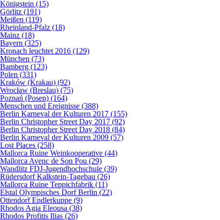
Königstein (15)
Görlitz (191)
Meißen (119)
Rheinland-Pfalz (18)
Mainz (18)
Bayern (325)
Kronach leuchtet 2016 (129)
München (73)
Bamberg (123)
Polen (331)
Kraków (Krakau) (92)
Wrocław (Breslau) (75)
Poznań (Posen) (164)
Menschen und Ereignisse (388)
Berlin Karneval der Kulturen 2017 (155)
Berlin Christopher Street Day 2017 (92)
Berlin Christopher Street Day 2018 (84)
Berlin Karneval der Kulturen 2009 (57)
Lost Places (258)
Mallorca Ruine Weinkooperative (44)
Mallorca Avenc de Son Pou (29)
Wandlitz FDJ-Jugendhochschule (39)
Rüdersdorf Kalkstein-Tagebau (26)
Mallorca Ruine Teppichfabrik (11)
Elstal Olympisches Dorf Berlin (22)
Ottendorf Endlerkuppe (9)
Rhodos Agia Eleousa (38)
Rhodos Profitis Ilias (26)