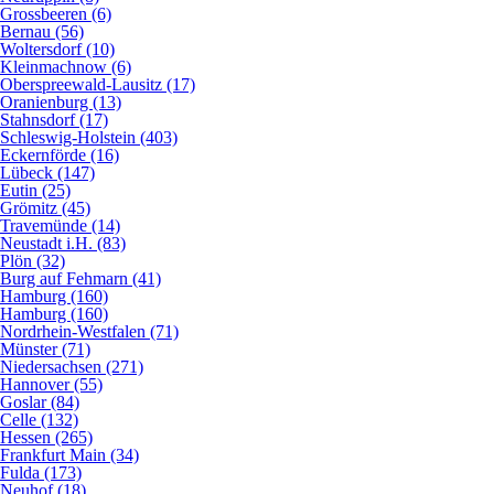
Grossbeeren (6)
Bernau (56)
Woltersdorf (10)
Kleinmachnow (6)
Oberspreewald-Lausitz (17)
Oranienburg (13)
Stahnsdorf (17)
Schleswig-Holstein (403)
Eckernförde (16)
Lübeck (147)
Eutin (25)
Grömitz (45)
Travemünde (14)
Neustadt i.H. (83)
Plön (32)
Burg auf Fehmarn (41)
Hamburg (160)
Hamburg (160)
Nordrhein-Westfalen (71)
Münster (71)
Niedersachsen (271)
Hannover (55)
Goslar (84)
Celle (132)
Hessen (265)
Frankfurt Main (34)
Fulda (173)
Neuhof (18)