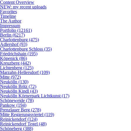
Content Overview
NEW: my recent uploads
Favorites
Timeline
The Author
Impressum
Portfolio (12161)
Berlin (6217)
Charlottenburg (475)
Adlershof (93)
Charlottenburg Schloss (35)
Friedrichshain (195)
Köpenick (86)
Kreuzberg (442)
Lichtenberg (125)
Marzahn-Hellersdorf (109)
Mitte (972)
Neukölln (130)
Neukölln Britz (72)
Neukölln Kindl (43)
Neukölln Körnerpark Lichtkunst (17)
Schöneweide (78)
Pankow (194)
Prenzlauer Berg (278)
Mitte Regierungsviertel (119)
Reinickendorf (124)
Reinickendorf Tegel (48)
Schöneberg (388)