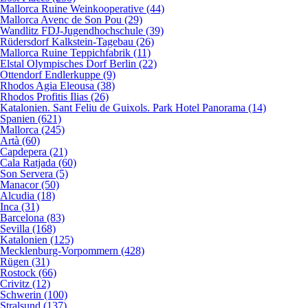
Mallorca Ruine Weinkooperative (44)
Mallorca Avenc de Son Pou (29)
Wandlitz FDJ-Jugendhochschule (39)
Rüdersdorf Kalkstein-Tagebau (26)
Mallorca Ruine Teppichfabrik (11)
Elstal Olympisches Dorf Berlin (22)
Ottendorf Endlerkuppe (9)
Rhodos Agia Eleousa (38)
Rhodos Profitis Ilias (26)
Katalonien. Sant Feliu de Guixols. Park Hotel Panorama (14)
Spanien (621)
Mallorca (245)
Artà (60)
Capdepera (21)
Cala Ratjada (60)
Son Servera (5)
Manacor (50)
Alcudia (18)
Inca (31)
Barcelona (83)
Sevilla (168)
Katalonien (125)
Mecklenburg-Vorpommern (428)
Rügen (31)
Rostock (66)
Crivitz (12)
Schwerin (100)
Stralsund (137)