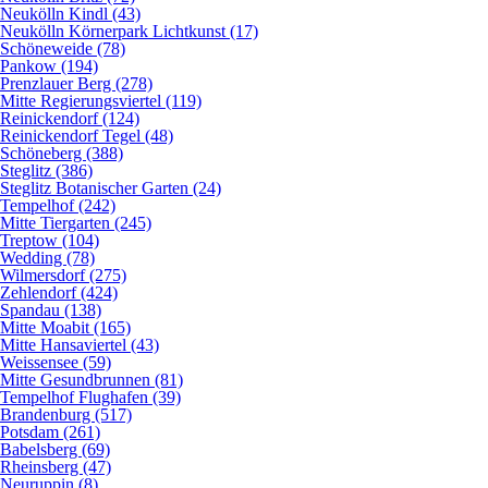
Neukölln Kindl (43)
Neukölln Körnerpark Lichtkunst (17)
Schöneweide (78)
Pankow (194)
Prenzlauer Berg (278)
Mitte Regierungsviertel (119)
Reinickendorf (124)
Reinickendorf Tegel (48)
Schöneberg (388)
Steglitz (386)
Steglitz Botanischer Garten (24)
Tempelhof (242)
Mitte Tiergarten (245)
Treptow (104)
Wedding (78)
Wilmersdorf (275)
Zehlendorf (424)
Spandau (138)
Mitte Moabit (165)
Mitte Hansaviertel (43)
Weissensee (59)
Mitte Gesundbrunnen (81)
Tempelhof Flughafen (39)
Brandenburg (517)
Potsdam (261)
Babelsberg (69)
Rheinsberg (47)
Neuruppin (8)