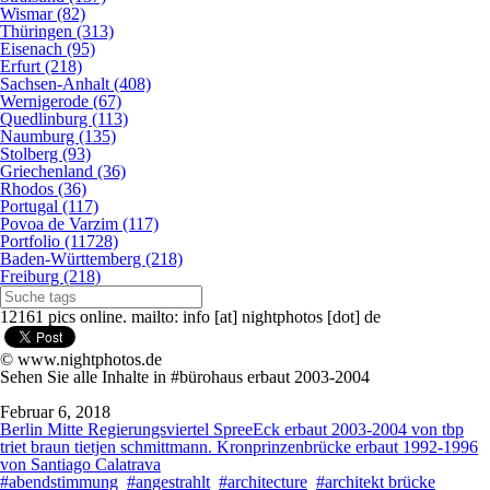
Wismar (82)
Thüringen (313)
Eisenach (95)
Erfurt (218)
Sachsen-Anhalt (408)
Wernigerode (67)
Quedlinburg (113)
Naumburg (135)
Stolberg (93)
Griechenland (36)
Rhodos (36)
Portugal (117)
Povoa de Varzim (117)
Portfolio (11728)
Baden-Württemberg (218)
Freiburg (218)
12161 pics online. mailto: info [at] nightphotos [dot] de
© www.nightphotos.de
Sehen Sie alle Inhalte in #bürohaus erbaut 2003-2004
Februar 6, 2018
Berlin Mitte Regierungsviertel SpreeEck erbaut 2003-2004 von tbp
triet braun tietjen schmittmann. Kronprinzenbrücke erbaut 1992-1996
von Santiago Calatrava
#abendstimmung
#angestrahlt
#architecture
#architekt brücke