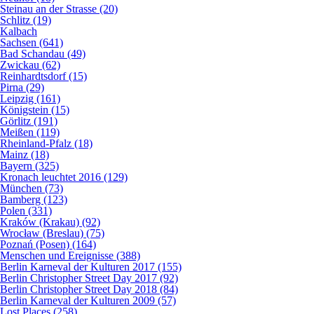
Steinau an der Strasse (20)
Schlitz (19)
Kalbach
Sachsen (641)
Bad Schandau (49)
Zwickau (62)
Reinhardtsdorf (15)
Pirna (29)
Leipzig (161)
Königstein (15)
Görlitz (191)
Meißen (119)
Rheinland-Pfalz (18)
Mainz (18)
Bayern (325)
Kronach leuchtet 2016 (129)
München (73)
Bamberg (123)
Polen (331)
Kraków (Krakau) (92)
Wrocław (Breslau) (75)
Poznań (Posen) (164)
Menschen und Ereignisse (388)
Berlin Karneval der Kulturen 2017 (155)
Berlin Christopher Street Day 2017 (92)
Berlin Christopher Street Day 2018 (84)
Berlin Karneval der Kulturen 2009 (57)
Lost Places (258)