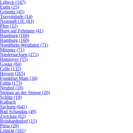
Lübeck (147)
Eutin (25)
Grömitz (45)
Travemünde (14)
Neustadt i.H. (83)
Plön (32)
Burg auf Fehmarn (41)
Hamburg (160)
Hamburg (160)
Nordrhein-Westfalen (71)
Münster (71)
Niedersachsen (271)
Hannover (55)
Goslar (84)
Celle (132)
Hessen (265)
Frankfurt Main (34)
Fulda (173)
Neuhof (18)
Steinau an der Strasse (20)
Schlitz (19)
Kalbach
Sachsen (641)
Bad Schandau (49)
Zwickau (62)
Reinhardtsdorf (15)
Pirna (29)
Leipzig (161)