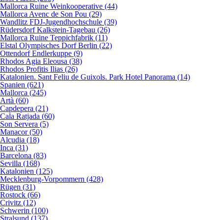
Mallorca Ruine Weinkooperative (44)
Mallorca Avenc de Son Pou (29)
Wandlitz FDJ-Jugendhochschule (39)
Rüdersdorf Kalkstein-Tagebau (26)
Mallorca Ruine Teppichfabrik (11)
Elstal Olympisches Dorf Berlin (22)
Ottendorf Endlerkuppe (9)
Rhodos Agia Eleousa (38)
Rhodos Profitis Ilias (26)
Katalonien. Sant Feliu de Guixols. Park Hotel Panorama (14)
Spanien (621)
Mallorca (245)
Artà (60)
Capdepera (21)
Cala Ratjada (60)
Son Servera (5)
Manacor (50)
Alcudia (18)
Inca (31)
Barcelona (83)
Sevilla (168)
Katalonien (125)
Mecklenburg-Vorpommern (428)
Rügen (31)
Rostock (66)
Crivitz (12)
Schwerin (100)
Stralsund (137)