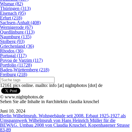
Wismar (82)
Thüringen (313)
Eisenach (95)
Erfurt (218)
Sachsen-Anhalt (408)
Wernigerode (67)
Quedlinburg (113)
Naumburg (135)
Stolberg (93)
Griechenland (36)
Rhodos (36)
Portugal (117)
Povoa de Varzim (117)
Portfolio (11728)
Baden-Württemberg (218)
Freiburg (218)
12161 pics online. mailto: info [at] nightphotos [dot] de
© www.nightphotos.de
Sehen Sie alle Inhalte in #architektin claudia kruschel
Juni 10, 2024
Berlin Wilhelmsruh. Wohngebäude seit 2008. Erbaut 1925-1927 als
Umspannwerk Wilhelmsruh von Hans Heinrich Müller für die
BEWAG. Umbau 2008 von Claudia Kruschel. Kopenhagener Strasse
83-89