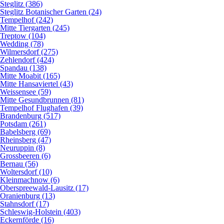
Steglitz (386)
Steglitz Botanischer Garten (24)
Tempelhof (242)
Mitte Tiergarten (245)
Treptow (104)
Wedding (78)
Wilmersdorf (275)
Zehlendorf (424)
Spandau (138)
Mitte Moabit (165)
Mitte Hansaviertel (43)
Weissensee (59)
Mitte Gesundbrunnen (81)
Tempelhof Flughafen (39)
Brandenburg (517)
Potsdam (261)
Babelsberg (69)
Rheinsberg (47)
Neuruppin (8)
Grossbeeren (6)
Bernau (56)
Woltersdorf (10)
Kleinmachnow (6)
Oberspreewald-Lausitz (17)
Oranienburg (13)
Stahnsdorf (17)
Schleswig-Holstein (403)
Eckernförde (16)