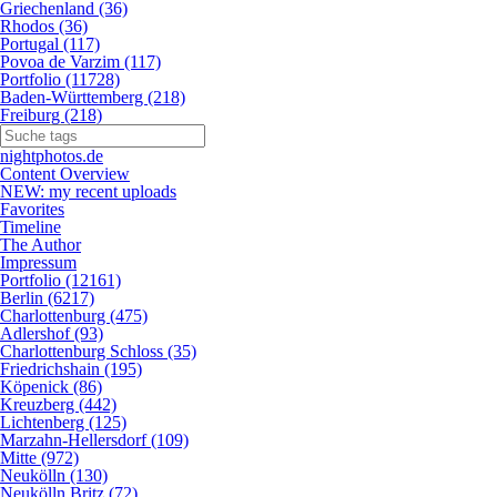
Griechenland (36)
Rhodos (36)
Portugal (117)
Povoa de Varzim (117)
Portfolio (11728)
Baden-Württemberg (218)
Freiburg (218)
nightphotos.de
Content Overview
NEW: my recent uploads
Favorites
Timeline
The Author
Impressum
Portfolio (12161)
Berlin (6217)
Charlottenburg (475)
Adlershof (93)
Charlottenburg Schloss (35)
Friedrichshain (195)
Köpenick (86)
Kreuzberg (442)
Lichtenberg (125)
Marzahn-Hellersdorf (109)
Mitte (972)
Neukölln (130)
Neukölln Britz (72)