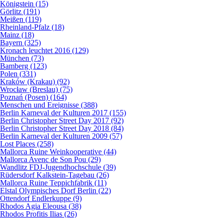
Königstein (15)
Görlitz (191)
Meißen (119)
Rheinland-Pfalz (18)
Mainz (18)
Bayern (325)
Kronach leuchtet 2016 (129)
München (73)
Bamberg (123)
Polen (331)
Kraków (Krakau) (92)
Wrocław (Breslau) (75)
Poznań (Posen) (164)
Menschen und Ereignisse (388)
Berlin Karneval der Kulturen 2017 (155)
Berlin Christopher Street Day 2017 (92)
Berlin Christopher Street Day 2018 (84)
Berlin Karneval der Kulturen 2009 (57)
Lost Places (258)
Mallorca Ruine Weinkooperative (44)
Mallorca Avenc de Son Pou (29)
Wandlitz FDJ-Jugendhochschule (39)
Rüdersdorf Kalkstein-Tagebau (26)
Mallorca Ruine Teppichfabrik (11)
Elstal Olympisches Dorf Berlin (22)
Ottendorf Endlerkuppe (9)
Rhodos Agia Eleousa (38)
Rhodos Profitis Ilias (26)