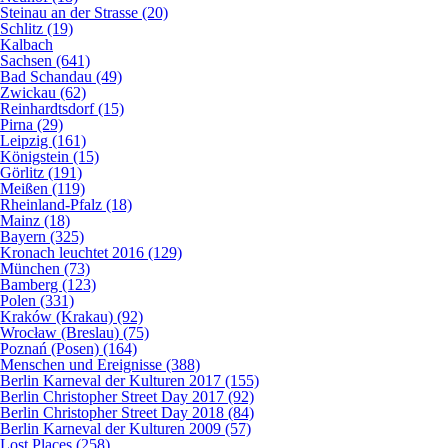
Steinau an der Strasse (20)
Schlitz (19)
Kalbach
Sachsen (641)
Bad Schandau (49)
Zwickau (62)
Reinhardtsdorf (15)
Pirna (29)
Leipzig (161)
Königstein (15)
Görlitz (191)
Meißen (119)
Rheinland-Pfalz (18)
Mainz (18)
Bayern (325)
Kronach leuchtet 2016 (129)
München (73)
Bamberg (123)
Polen (331)
Kraków (Krakau) (92)
Wrocław (Breslau) (75)
Poznań (Posen) (164)
Menschen und Ereignisse (388)
Berlin Karneval der Kulturen 2017 (155)
Berlin Christopher Street Day 2017 (92)
Berlin Christopher Street Day 2018 (84)
Berlin Karneval der Kulturen 2009 (57)
Lost Places (258)