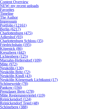
Content Overview
NEW: my recent uploads
Favorites
Timeline
The Author
Impressum
Portfolio (12161)
Berlin (6217)
Charlottenburg (475)
Adlershof (93)
Charlottenburg Schloss (35)
Friedrichshain (195)
Köpenick (86)
Kreuzberg (442)
Lichtenberg (125)
Marzahn-Hellersdorf (109)
Mitte (972)
Neukölln (130)
Neukölln Britz (72)
Neukölln Kindl (43)
Neukölln Körnerpark Lichtkunst (17)
Schöneweide (78)
Pankow (194)
Prenzlauer Berg (278)
Mitte Regierungsviertel (119)
Reinickendorf (124)
Reinickendorf Tegel (48)
Schöneberg (388)