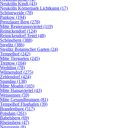
Neukölln Kindl (43)
Neukölln Körnerpark Lichtkunst (17)
Schöneweide (78)
Pankow (194)
Prenzlauer Berg (278)
Mitte Regierungsviertel (119)
Reinickendorf (124)
Reinickendorf Tegel (48)
Schöneberg (388)
Steglitz (386)
Steglitz Botanischer Garten (24)
Tempelhof (242)
Mitte Tiergarten (245)
Treptow (104)
Wedding (78)
Wilmersdorf (275)
Zehlendorf (424)
Spandau (138)
Mitte Moabit (165)
Mitte Hansaviertel (43)
Weissensee (59)
Mitte Gesundbrunnen (81)
Tempelhof Flughafen (39)
Brandenburg (517)
Potsdam (261)
Babelsberg (69)
Rheinsberg (47)
Neuruppin (8)