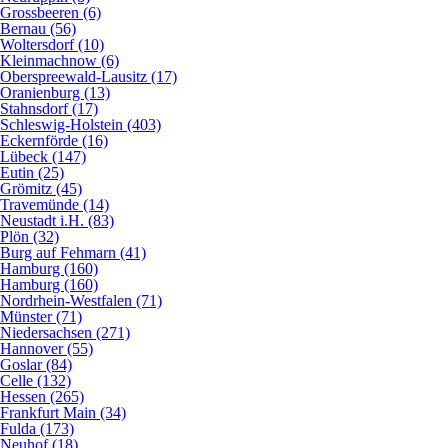
Grossbeeren (6)
Bernau (56)
Woltersdorf (10)
Kleinmachnow (6)
Oberspreewald-Lausitz (17)
Oranienburg (13)
Stahnsdorf (17)
Schleswig-Holstein (403)
Eckernförde (16)
Lübeck (147)
Eutin (25)
Grömitz (45)
Travemünde (14)
Neustadt i.H. (83)
Plön (32)
Burg auf Fehmarn (41)
Hamburg (160)
Hamburg (160)
Nordrhein-Westfalen (71)
Münster (71)
Niedersachsen (271)
Hannover (55)
Goslar (84)
Celle (132)
Hessen (265)
Frankfurt Main (34)
Fulda (173)
Neuhof (18)