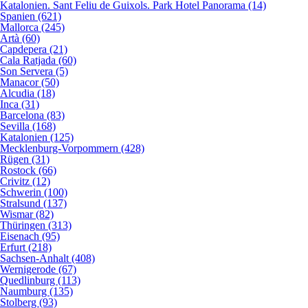
Katalonien. Sant Feliu de Guixols. Park Hotel Panorama (14)
Spanien (621)
Mallorca (245)
Artà (60)
Capdepera (21)
Cala Ratjada (60)
Son Servera (5)
Manacor (50)
Alcudia (18)
Inca (31)
Barcelona (83)
Sevilla (168)
Katalonien (125)
Mecklenburg-Vorpommern (428)
Rügen (31)
Rostock (66)
Crivitz (12)
Schwerin (100)
Stralsund (137)
Wismar (82)
Thüringen (313)
Eisenach (95)
Erfurt (218)
Sachsen-Anhalt (408)
Wernigerode (67)
Quedlinburg (113)
Naumburg (135)
Stolberg (93)