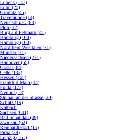
Lübeck (147)
Eutin (25)
Grömitz (45)
Travemünde (14)
Neustadt i.H. (83)
Plön (32)
Burg auf Fehmarn (41)
Hamburg (160)
Hamburg (160)
Nordrhein-Westfalen (71)
Münster (71)
Niedersachsen (271)
Hannover (55)
Goslar (84)
Celle (132)
Hessen (265)
Frankfurt Main (34)
Fulda (173)
Neuhof (18)
Steinau an der Strasse (20)
Schlitz (19)
Kalbach
Sachsen (641)
Bad Schandau (49)
Zwickau (62)
Reinhardtsdorf (15)
Pirna (29)
Leipzig (161)