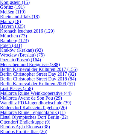
Königstein (15)
Görlitz (191)
Meißen (119)
Rheinland-Pfalz (18)
Mainz (18)
Bayern (325)
Kronach leuchtet 2016 (129)
München (73)
Bamberg (123)
Polen (331)
Kraków (Krakau) (92)
Wrocław (Breslau) (75)
Poznań (Posen) (164)
Menschen und Ereignisse (388)
Berlin Karneval der Kulturen 2017 (155)
Berlin Christopher Street Day 2017 (92)
Berlin Christopher Street Day 2018 (84)
Berlin Karneval der Kulturen 2009 (57)
Lost Places (258)
Mallorca Ruine Weinkooperative (44)
Mallorca Avenc de Son Pou (29)
Wandlitz FDJ-Jugendhochschule (39)
Rüdersdorf Kalkstein-Tagebau (26)
Mallorca Ruine Teppichfabrik (11)
Elstal Olympisches Dorf Berlin (22)
Ottendorf Endlerkuppe (9)
Rhodos Agia Eleousa (38)
Rhodos Profitis Ilias (26)