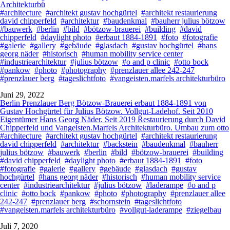
Architekturbü
#architecture
#architekt gustav hochgürtel
#architekt restaurierung
david chipperfeld
#architektur
#baudenkmal
#bauherr julius bötzow
#bauwerk
#berlin
#bild
#bötzow-brauerei
#building
#david
chipperfeld
#daylight photo
#erbaut 1884-1891
#foto
#fotografie
#galerie
#gallery
#gebäude
#glasdach
#gustav hochgürtel
#hans
georg näder
#historisch
#human mobility service center
#industriearchitektur
#julius bötzow
#o and p clinic
#otto bock
#pankow
#photo
#photography
#prenzlauer allee 242-247
#prenzlauer berg
#tageslichtfoto
#vangeisten.marfels architekturbüro
Juni 29, 2022
Berlin Prenzlauer Berg Bötzow-Brauerei erbaut 1884-1891 von
Gustav Hochgürtel für Julius Bötzow. Vollgut-Ladehof. Seit 2010
Eigentümer Hans Georg Näder. Seit 2019 Restaurierung durch David
Chipperfeld und Vangeisten.Marfels Architekturbüro. Umbau zum otto
#architecture
#architekt gustav hochgürtel
#architekt restaurierung
david chipperfeld
#architektur
#backstein
#baudenkmal
#bauherr
julius bötzow
#bauwerk
#berlin
#bild
#bötzow-brauerei
#building
#david chipperfeld
#daylight photo
#erbaut 1884-1891
#foto
#fotografie
#galerie
#gallery
#gebäude
#glasdach
#gustav
hochgürtel
#hans georg näder
#historisch
#human mobility service
center
#industriearchitektur
#julius bötzow
#laderampe
#o and p
clinic
#otto bock
#pankow
#photo
#photography
#prenzlauer allee
242-247
#prenzlauer berg
#schornstein
#tageslichtfoto
#vangeisten.marfels architekturbüro
#vollgut-laderampe
#ziegelbau
Juli 7, 2020