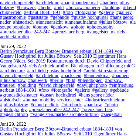
david chipperfeld
#architektur
#bar
#baudenkmal
#bauherr julius
bötzow
#bauwerk
#berlin
#bild
#bötzow-brauerei
#building
#david
chipperfeld
#erbaut 1884-1891
#foto
#fotografie
#galerie
#gallery
#gastronomie
#gaststätte
#gebäude
#gustav hochgürtel
#hans georg
näder
#historisch
#innenansicht
#innenaufnahme
#julius bötzow
#la
soupe populaire
#lounge
#pankow
#photo
#photography
#prenzlauer allee 242-247
#prenzlauer berg
#vangeisten.marfels
architekturbüro
Juni 29, 2022
Berlin Prenzlauer Berg Bötzow-Brauerei erbaut 1884-1891 von
Gustav Hochgürtel für Julius Bötzow. Seit 2010 Eigentümer Hans
Georg Näder. Seit 2019 Restaurierung durch David Chipperfeld und
Vangeisten.Marfels Architekturbüro. Blendbogen in Einfriedung mit G
#architecture
#architekt gustav hochgürtel
#architekt restaurierung
david chipperfeld
#architektur
#backstein
#baudenkmal
#bauherr
julius bötzow
#bauwerk
#berlin
#bild
#blendbogen
#bötzow-
brauerei
#building
#david chipperfeld
#daylight photo
#einfriedung
#erbaut 1884-1891
#foto
#fotografie
#galerie
#gallery
#gebäude
#grundstücksmauer
#gustav hochgürtel
#hans georg näder
#historisch
#human mobility service center
#industriearchitektur
#julius bötzow
#o and p clinic
#otto bock
#pankow
#photo
#photography
#prenzlauer allee 242-247
#prenzlauer berg
#tageslichtfoto
#vangeisten.marfels architekturbüro
#ziegelbau
Juni 29, 2022
Berlin Prenzlauer Berg Bötzow-Brauerei erbaut 1884-1891 von
Gustav Hochgürtel für Julius Bötzow. Seit 2010 Eigentümer Hans