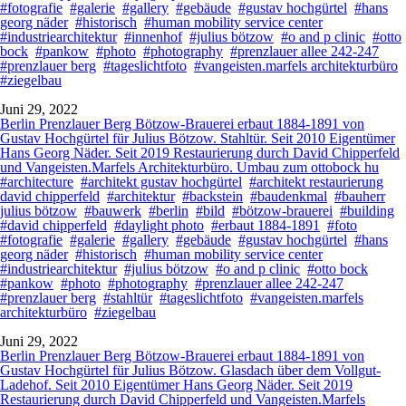
#fotografie
#galerie
#gallery
#gebäude
#gustav hochgürtel
#hans
georg näder
#historisch
#human mobility service center
#industriearchitektur
#innenhof
#julius bötzow
#o and p clinic
#otto
bock
#pankow
#photo
#photography
#prenzlauer allee 242-247
#prenzlauer berg
#tageslichtfoto
#vangeisten.marfels architekturbüro
#ziegelbau
Juni 29, 2022
Berlin Prenzlauer Berg Bötzow-Brauerei erbaut 1884-1891 von
Gustav Hochgürtel für Julius Bötzow. Stahltür. Seit 2010 Eigentümer
Hans Georg Näder. Seit 2019 Restaurierung durch David Chipperfeld
und Vangeisten.Marfels Architekturbüro. Umbau zum ottobock hu
#architecture
#architekt gustav hochgürtel
#architekt restaurierung
david chipperfeld
#architektur
#backstein
#baudenkmal
#bauherr
julius bötzow
#bauwerk
#berlin
#bild
#bötzow-brauerei
#building
#david chipperfeld
#daylight photo
#erbaut 1884-1891
#foto
#fotografie
#galerie
#gallery
#gebäude
#gustav hochgürtel
#hans
georg näder
#historisch
#human mobility service center
#industriearchitektur
#julius bötzow
#o and p clinic
#otto bock
#pankow
#photo
#photography
#prenzlauer allee 242-247
#prenzlauer berg
#stahltür
#tageslichtfoto
#vangeisten.marfels
architekturbüro
#ziegelbau
Juni 29, 2022
Berlin Prenzlauer Berg Bötzow-Brauerei erbaut 1884-1891 von
Gustav Hochgürtel für Julius Bötzow. Glasdach über dem Vollgut-
Ladehof. Seit 2010 Eigentümer Hans Georg Näder. Seit 2019
Restaurierung durch David Chipperfeld und Vangeisten.Marfels