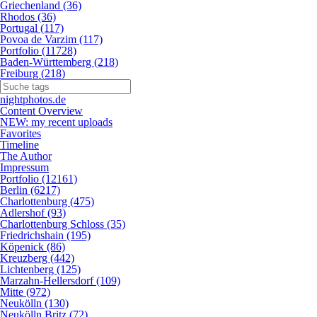
Griechenland (36)
Rhodos (36)
Portugal (117)
Povoa de Varzim (117)
Portfolio (11728)
Baden-Württemberg (218)
Freiburg (218)
nightphotos.de
Content Overview
NEW: my recent uploads
Favorites
Timeline
The Author
Impressum
Portfolio (12161)
Berlin (6217)
Charlottenburg (475)
Adlershof (93)
Charlottenburg Schloss (35)
Friedrichshain (195)
Köpenick (86)
Kreuzberg (442)
Lichtenberg (125)
Marzahn-Hellersdorf (109)
Mitte (972)
Neukölln (130)
Neukölln Britz (72)