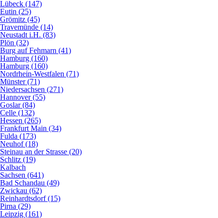
Lübeck (147)
Eutin (25)
Grömitz (45)
Travemünde (14)
Neustadt i.H. (83)
Plön (32)
Burg auf Fehmarn (41)
Hamburg (160)
Hamburg (160)
Nordrhein-Westfalen (71)
Münster (71)
Niedersachsen (271)
Hannover (55)
Goslar (84)
Celle (132)
Hessen (265)
Frankfurt Main (34)
Fulda (173)
Neuhof (18)
Steinau an der Strasse (20)
Schlitz (19)
Kalbach
Sachsen (641)
Bad Schandau (49)
Zwickau (62)
Reinhardtsdorf (15)
Pirna (29)
Leipzig (161)