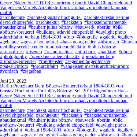
Georg Näder. Seit 2019 Restaurierung durch David Chipperfeld und
Vangeisten.Marfels Architekturbüro. Umbau zum ottobock human
mobili
#architecture
#architekt gustav hochgürtel
#architekt restaurierung
david chipperfeld
#architektur
#backstein
#backsteinornamentik
#baudenkmal
#bauherr julius bötzow
#bauwerk
#berlin
#bild
#bötzow-brauerei
#building
#david chipperfeld
#daylight photo
#durchfahrt
#erbaut 1884-1891
#foto
#fotografie
#galerie
#gallery
#gebäude
#gustav hochgürtel
#hans georg näder
#historisch
#human
mobility service center
#industriearchitektur
#julius bötzow
#konsolfries
#lisenen
#o and p clinic
#otto bock
#pankow
#photo
#photography
#prenzlauer allee 242-247
#prenzlauer berg
#rundbogenfenster
#rundfenster
#segementbogenfenster
#tageslichtfoto
#tordurchfahrt
#vangeisten.marfels architekturbüro
#vordach
#ziegelbau
Juni 29, 2022
Berlin Prenzlauer Berg Bötzow-Brauerei erbaut 1884-1891 von
Gustav Hochgürtel für Julius Bötzow. Seit 2010 Eigentümer Hans
Georg Näder. Seit 2019 Restaurierung durch David Chipperfeld und
Vangeisten.Marfels Architekturbüro. Umbau zum ottobock human
mobili
#architecture
#architekt gustav hochgürtel
#architekt restaurierung
david chipperfeld
#architektur
#backstein
#backsteinornamentik
#baudenkmal
#bauherr julius bötzow
#bauwerk
#berlin
#bild
#bötzow-brauerei
#building
#david chipperfeld
#daylight photo
#durchfahrt
#erbaut 1884-1891
#foto
#fotografie
#galerie
#gallery
#gebäude
#gustav hochgürtel
#hans georg näder
#historisch
#human