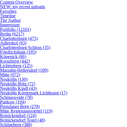
Content Overview
NEW: my recent uploads
Favorites
Timeline
The Author
Impressum
Portfolio (12161)
Berlin (6217)
Charlottenburg (475)
Adlershof (93)
Charlottenburg Schloss (35)
Friedrichshain (195)
Köpenick (86)
Kreuzberg (442)
Lichtenberg (125)
Marzahn-Hellersdorf (109)
Mitte (972)
Neukölln (130)
Neukölln Britz (72)
Neukölln Kindl (43)
Neukölln Körnerpark Lichtkunst (17)
Schöneweide (78)
Pankow (194)
Prenzlauer Berg (278)
Mitte Regierungsviertel (119)
Reinickendorf (124)
Reinickendorf Tegel (48)
Schöneberg (388)