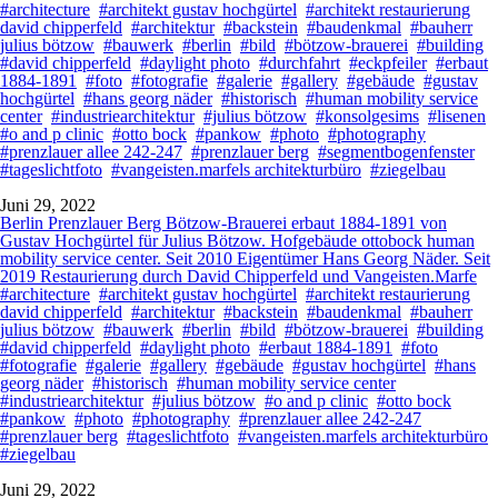
#architecture
#architekt gustav hochgürtel
#architekt restaurierung
david chipperfeld
#architektur
#backstein
#baudenkmal
#bauherr
julius bötzow
#bauwerk
#berlin
#bild
#bötzow-brauerei
#building
#david chipperfeld
#daylight photo
#durchfahrt
#eckpfeiler
#erbaut
1884-1891
#foto
#fotografie
#galerie
#gallery
#gebäude
#gustav
hochgürtel
#hans georg näder
#historisch
#human mobility service
center
#industriearchitektur
#julius bötzow
#konsolgesims
#lisenen
#o and p clinic
#otto bock
#pankow
#photo
#photography
#prenzlauer allee 242-247
#prenzlauer berg
#segmentbogenfenster
#tageslichtfoto
#vangeisten.marfels architekturbüro
#ziegelbau
Juni 29, 2022
Berlin Prenzlauer Berg Bötzow-Brauerei erbaut 1884-1891 von
Gustav Hochgürtel für Julius Bötzow. Hofgebäude ottobock human
mobility service center. Seit 2010 Eigentümer Hans Georg Näder. Seit
2019 Restaurierung durch David Chipperfeld und Vangeisten.Marfe
#architecture
#architekt gustav hochgürtel
#architekt restaurierung
david chipperfeld
#architektur
#backstein
#baudenkmal
#bauherr
julius bötzow
#bauwerk
#berlin
#bild
#bötzow-brauerei
#building
#david chipperfeld
#daylight photo
#erbaut 1884-1891
#foto
#fotografie
#galerie
#gallery
#gebäude
#gustav hochgürtel
#hans
georg näder
#historisch
#human mobility service center
#industriearchitektur
#julius bötzow
#o and p clinic
#otto bock
#pankow
#photo
#photography
#prenzlauer allee 242-247
#prenzlauer berg
#tageslichtfoto
#vangeisten.marfels architekturbüro
#ziegelbau
Juni 29, 2022