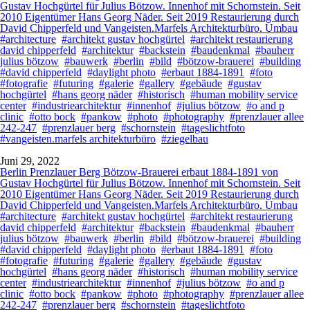
Gustav Hochgürtel für Julius Bötzow. Innenhof mit Schornstein. Seit
2010 Eigentümer Hans Georg Näder. Seit 2019 Restaurierung durch
David Chipperfeld und Vangeisten.Marfels Architekturbüro. Umbau
#architecture
#architekt gustav hochgürtel
#architekt restaurierung
david chipperfeld
#architektur
#backstein
#baudenkmal
#bauherr
julius bötzow
#bauwerk
#berlin
#bild
#bötzow-brauerei
#building
#david chipperfeld
#daylight photo
#erbaut 1884-1891
#foto
#fotografie
#futuring
#galerie
#gallery
#gebäude
#gustav
hochgürtel
#hans georg näder
#historisch
#human mobility service
center
#industriearchitektur
#innenhof
#julius bötzow
#o and p
clinic
#otto bock
#pankow
#photo
#photography
#prenzlauer allee
242-247
#prenzlauer berg
#schornstein
#tageslichtfoto
#vangeisten.marfels architekturbüro
#ziegelbau
Juni 29, 2022
Berlin Prenzlauer Berg Bötzow-Brauerei erbaut 1884-1891 von
Gustav Hochgürtel für Julius Bötzow. Innenhof mit Schornstein. Seit
2010 Eigentümer Hans Georg Näder. Seit 2019 Restaurierung durch
David Chipperfeld und Vangeisten.Marfels Architekturbüro. Umbau
#architecture
#architekt gustav hochgürtel
#architekt restaurierung
david chipperfeld
#architektur
#backstein
#baudenkmal
#bauherr
julius bötzow
#bauwerk
#berlin
#bild
#bötzow-brauerei
#building
#david chipperfeld
#daylight photo
#erbaut 1884-1891
#foto
#fotografie
#futuring
#galerie
#gallery
#gebäude
#gustav
hochgürtel
#hans georg näder
#historisch
#human mobility service
center
#industriearchitektur
#innenhof
#julius bötzow
#o and p
clinic
#otto bock
#pankow
#photo
#photography
#prenzlauer allee
242-247
#prenzlauer berg
#schornstein
#tageslichtfoto