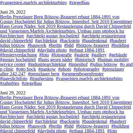
#vangeisten.marfels architekturbüro
#ziegelbau
Juni 29, 2022
Berlin Prenzlauer Berg Bötzow-Brauerei erbaut 1884-1891 von
Gustav Hochgürtel für Julius Bötzow. Innenhof. Seit 2010 Eigentümer
Hans Georg Näder. Seit 2019 Restaurierung durch David Chipperfeld
und Vangeisten.Marfels Architekturbüro. Umbau zum ottobock hu
#architecture
#architekt gustav hochgürtel
#architekt restaurierung
david chipperfeld
#architektur
#backstein
#baudenkmal
#bauherr
julius bötzow
#bauwerk
#berlin
#bild
#bötzow-brauerei
#building
#david chipperfeld
#daylight photo
#erbaut 1884-1891
#fensterverdachung
#foto
#fotografie
#galerie
#gallery
#gebäude
#gustav hochgürtel
#hans georg näder
#historisch
#human mobility
service center
#industriearchitektur
#innenhof
#julius bötzow
#o and
p clinic
#otto bock
#pankow
#photo
#photography
#prenzlauer
allee 242-247
#prenzlauer berg
#segmentbogenfenster
#tageslichtfoto
#traufgesims
#vangeisten.marfels architekturbüro
#zahnfries
#ziegelbau
Juni 29, 2022
Berlin Prenzlauer Berg Bötzow-Brauerei erbaut 1884-1891 von
Gustav Hochgürtel für Julius Bötzow. Innenhof. Seit 2010 Eigentümer
Hans Georg Näder. Seit 2019 Restaurierung durch David Chipperfeld
und Vangeisten.Marfels Architekturbüro. Umbau zum ottobock hu
#architecture
#architekt gustav hochgürtel
#architekt restaurierung
david chipperfeld
#architektur
#backstein
#baudenkmal
#bauherr
julius bötzow
#bauwerk
#berlin
#bild
#bötzow-brauerei
#building
#david chipperfeld
#daylight photo
#erbaut 1884-1891
#foto