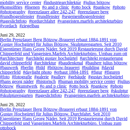
mobility service center
#industriearchitektur
#julius bötzow
#konsolfries
#lisenen
#o and p clinic
#otto bock
#pankow
#photo
#photography
#prenzlauer allee 242-247
#prenzlauer berg
#rundbogenfenster
#rundfenster
#segementbogenfenster
#tageslichtfoto
#tordurchfahrt
#vangeisten.marfels architekturbüro
#vordach
#ziegelbau
Juni 29, 2022
Berlin Prenzlauer Berg Bötzow-Brauerei erbaut 1884-1891 von
Gustav Hochgürtel für Julius Bötzow. Skulpturengarten. Seit 2010
Eigentümer Hans Georg Näder. Seit 2019 Restaurierung durch David
Chipperfeld und Vangeisten.Marfels Architekturbüro. Umbau zum ott
#architecture
#architekt gustav hochgürtel
#architekt restaurierung
david chipperfeld
#architektur
#baudenkmal
#bauherr julius bötzow
#bauwerk
#berlin
#bild
#bötzow-brauerei
#building
#david
chipperfeld
#daylight photo
#erbaut 1884-1891
#figur
#figuren
#foto
#fotografie
#galerie
#gallery
#gebäude
#gustav hochgürtel
#hans georg näder
#historisch
#human mobility service center
#julius
bötzow
#kunstwerk
#o and p clinic
#otto bock
#pankow
#photo
#photography
#prenzlauer allee 242-247
#prenzlauer berg
#skulptur
#skulpturengarten
#tageslichtfoto
#vangeisten.marfels architekturbüro
Juni 29, 2022
Berlin Prenzlauer Berg Bötzow-Brauerei erbaut 1884-1891 von
Gustav Hochgürtel für Julius Bötzow. Durchfahrt. Seit 2010
Eigentümer Hans Georg Näder. Seit 2019 Restaurierung durch David
Chipperfeld und Vangeisten.Marfels Architekturbüro. Umbau zum
ottobock