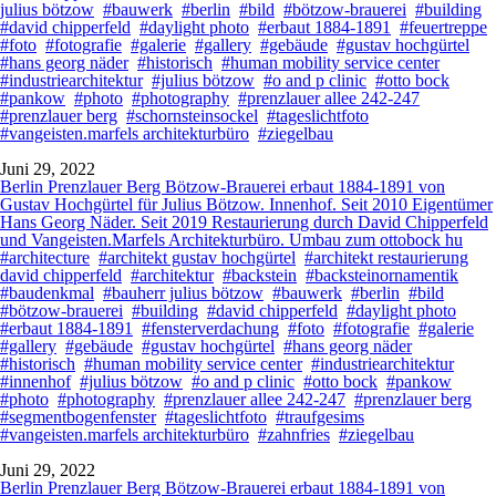
julius bötzow
#bauwerk
#berlin
#bild
#bötzow-brauerei
#building
#david chipperfeld
#daylight photo
#erbaut 1884-1891
#feuertreppe
#foto
#fotografie
#galerie
#gallery
#gebäude
#gustav hochgürtel
#hans georg näder
#historisch
#human mobility service center
#industriearchitektur
#julius bötzow
#o and p clinic
#otto bock
#pankow
#photo
#photography
#prenzlauer allee 242-247
#prenzlauer berg
#schornsteinsockel
#tageslichtfoto
#vangeisten.marfels architekturbüro
#ziegelbau
Juni 29, 2022
Berlin Prenzlauer Berg Bötzow-Brauerei erbaut 1884-1891 von
Gustav Hochgürtel für Julius Bötzow. Innenhof. Seit 2010 Eigentümer
Hans Georg Näder. Seit 2019 Restaurierung durch David Chipperfeld
und Vangeisten.Marfels Architekturbüro. Umbau zum ottobock hu
#architecture
#architekt gustav hochgürtel
#architekt restaurierung
david chipperfeld
#architektur
#backstein
#backsteinornamentik
#baudenkmal
#bauherr julius bötzow
#bauwerk
#berlin
#bild
#bötzow-brauerei
#building
#david chipperfeld
#daylight photo
#erbaut 1884-1891
#fensterverdachung
#foto
#fotografie
#galerie
#gallery
#gebäude
#gustav hochgürtel
#hans georg näder
#historisch
#human mobility service center
#industriearchitektur
#innenhof
#julius bötzow
#o and p clinic
#otto bock
#pankow
#photo
#photography
#prenzlauer allee 242-247
#prenzlauer berg
#segmentbogenfenster
#tageslichtfoto
#traufgesims
#vangeisten.marfels architekturbüro
#zahnfries
#ziegelbau
Juni 29, 2022
Berlin Prenzlauer Berg Bötzow-Brauerei erbaut 1884-1891 von