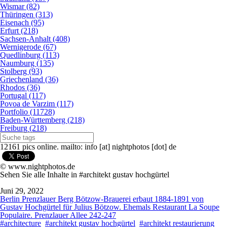
Wismar (82)
Thüringen (313)
Eisenach (95)
Erfurt (218)
Sachsen-Anhalt (408)
Wernigerode (67)
Quedlinburg (113)
Naumburg (135)
Stolberg (93)
Griechenland (36)
Rhodos (36)
Portugal (117)
Povoa de Varzim (117)
Portfolio (11728)
Baden-Württemberg (218)
Freiburg (218)
12161 pics online. mailto: info [at] nightphotos [dot] de
© www.nightphotos.de
Sehen Sie alle Inhalte in #architekt gustav hochgürtel
Juni 29, 2022
Berlin Prenzlauer Berg Bötzow-Brauerei erbaut 1884-1891 von
Gustav Hochgürtel für Julius Bötzow. Ehemals Restaurant La Soupe
Populaire. Prenzlauer Allee 242-247
#architecture
#architekt gustav hochgürtel
#architekt restaurierung