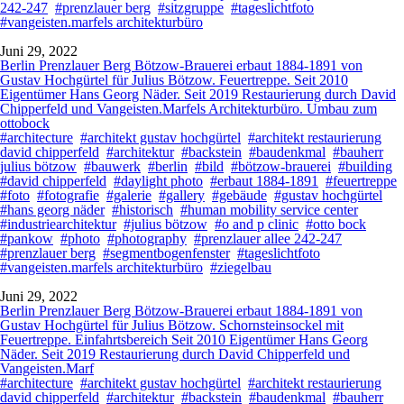
242-247
#prenzlauer berg
#sitzgruppe
#tageslichtfoto
#vangeisten.marfels architekturbüro
Juni 29, 2022
Berlin Prenzlauer Berg Bötzow-Brauerei erbaut 1884-1891 von
Gustav Hochgürtel für Julius Bötzow. Feuertreppe. Seit 2010
Eigentümer Hans Georg Näder. Seit 2019 Restaurierung durch David
Chipperfeld und Vangeisten.Marfels Architekturbüro. Umbau zum
ottobock
#architecture
#architekt gustav hochgürtel
#architekt restaurierung
david chipperfeld
#architektur
#backstein
#baudenkmal
#bauherr
julius bötzow
#bauwerk
#berlin
#bild
#bötzow-brauerei
#building
#david chipperfeld
#daylight photo
#erbaut 1884-1891
#feuertreppe
#foto
#fotografie
#galerie
#gallery
#gebäude
#gustav hochgürtel
#hans georg näder
#historisch
#human mobility service center
#industriearchitektur
#julius bötzow
#o and p clinic
#otto bock
#pankow
#photo
#photography
#prenzlauer allee 242-247
#prenzlauer berg
#segmentbogenfenster
#tageslichtfoto
#vangeisten.marfels architekturbüro
#ziegelbau
Juni 29, 2022
Berlin Prenzlauer Berg Bötzow-Brauerei erbaut 1884-1891 von
Gustav Hochgürtel für Julius Bötzow. Schornsteinsockel mit
Feuertreppe. Einfahrtsbereich Seit 2010 Eigentümer Hans Georg
Näder. Seit 2019 Restaurierung durch David Chipperfeld und
Vangeisten.Marf
#architecture
#architekt gustav hochgürtel
#architekt restaurierung
david chipperfeld
#architektur
#backstein
#baudenkmal
#bauherr