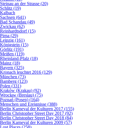
Steinau an der Strasse (20)
Schlitz (19)
Kalbach
Sachsen (641)
Bad Schandau (49)
Zwickau (62)
Reinhardtsdorf (15)
Pirna (29)
Leipzig (161)
Königstein (15)
Görlitz (191)
Meißen (119)
Rheinland-Pfalz (18)
Mainz (18)
Bayern (325)
Kronach leuchtet 2016 (129)
München (73)
Bamberg (123)
Polen (331)
Kraków (Krakau) (92)
Wrocław (Breslau) (75)
Poznań (Posen) (164)
Menschen und Ereignisse (388)
Berlin Karneval der Kulturen 2017 (155)
Berlin Christopher Street Day 2017 (92)
Berlin Christopher Street Day 2018 (84)
Berlin Karneval der Kulturen 2009 (57)
Lost Places (258)