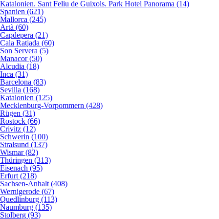
Katalonien. Sant Feliu de Guixols. Park Hotel Panorama (14)
Spanien (621)
Mallorca (245)
Artà (60)
Capdepera (21)
Cala Ratjada (60)
Son Servera (5)
Manacor (50)
Alcudia (18)
Inca (31)
Barcelona (83)
Sevilla (168)
Katalonien (125)
Mecklenburg-Vorpommern (428)
Rügen (31)
Rostock (66)
Crivitz (12)
Schwerin (100)
Stralsund (137)
Wismar (82)
Thüringen (313)
Eisenach (95)
Erfurt (218)
Sachsen-Anhalt (408)
Wernigerode (67)
Quedlinburg (113)
Naumburg (135)
Stolberg (93)