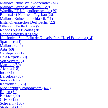
Mallorca Ruine Weinkooperative (44)
Mallorca Avenc de Son Pou (29)
Wandlitz FDJ-Jugendhochschule (39)
Rüdersdorf Kalkstein-Tagebau (26)
Mallorca Ruine Teppichfabrik (11)
Elstal Olympisches Dorf Berlin (22)
Ottendorf Endlerkuppe (9)
Rhodos Agia Eleousa (38)
Rhodos Profitis Ilias (26)
Katalonien. Sant Feliu de Guixols. Park Hotel Panorama (14)
Spanien (621)
Mallorca (245)
Artà (60)
Capdepera (21)
Cala Ratjada (60)
Son Servera (5)
Manacor (50)
Alcudia (18)
Inca (31)
Barcelona (83)
Sevilla (168)
Katalonien (125)
Mecklenburg-Vorpommern (428)
Rügen (31)
Rostock (66)
Crivitz (12)
Schwerin (100)
Stralsund (137)