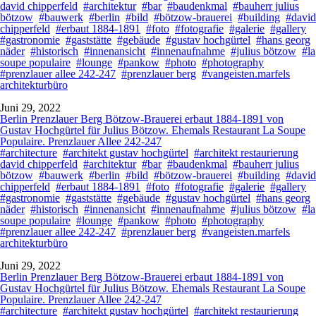
david chipperfeld
#architektur
#bar
#baudenkmal
#bauherr julius
bötzow
#bauwerk
#berlin
#bild
#bötzow-brauerei
#building
#david
chipperfeld
#erbaut 1884-1891
#foto
#fotografie
#galerie
#gallery
#gastronomie
#gaststätte
#gebäude
#gustav hochgürtel
#hans georg
näder
#historisch
#innenansicht
#innenaufnahme
#julius bötzow
#la
soupe populaire
#lounge
#pankow
#photo
#photography
#prenzlauer allee 242-247
#prenzlauer berg
#vangeisten.marfels
architekturbüro
Juni 29, 2022
Berlin Prenzlauer Berg Bötzow-Brauerei erbaut 1884-1891 von
Gustav Hochgürtel für Julius Bötzow. Ehemals Restaurant La Soupe
Populaire. Prenzlauer Allee 242-247
#architecture
#architekt gustav hochgürtel
#architekt restaurierung
david chipperfeld
#architektur
#bar
#baudenkmal
#bauherr julius
bötzow
#bauwerk
#berlin
#bild
#bötzow-brauerei
#building
#david
chipperfeld
#erbaut 1884-1891
#foto
#fotografie
#galerie
#gallery
#gastronomie
#gaststätte
#gebäude
#gustav hochgürtel
#hans georg
näder
#historisch
#innenansicht
#innenaufnahme
#julius bötzow
#la
soupe populaire
#lounge
#pankow
#photo
#photography
#prenzlauer allee 242-247
#prenzlauer berg
#vangeisten.marfels
architekturbüro
Juni 29, 2022
Berlin Prenzlauer Berg Bötzow-Brauerei erbaut 1884-1891 von
Gustav Hochgürtel für Julius Bötzow. Ehemals Restaurant La Soupe
Populaire. Prenzlauer Allee 242-247
#architecture
#architekt gustav hochgürtel
#architekt restaurierung