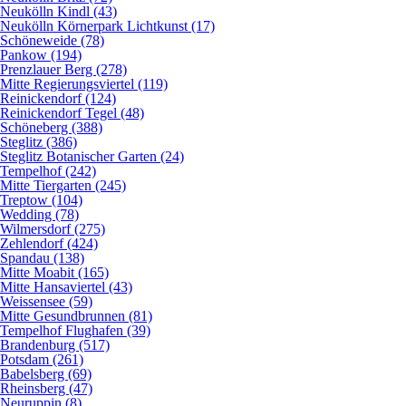
Neukölln Kindl (43)
Neukölln Körnerpark Lichtkunst (17)
Schöneweide (78)
Pankow (194)
Prenzlauer Berg (278)
Mitte Regierungsviertel (119)
Reinickendorf (124)
Reinickendorf Tegel (48)
Schöneberg (388)
Steglitz (386)
Steglitz Botanischer Garten (24)
Tempelhof (242)
Mitte Tiergarten (245)
Treptow (104)
Wedding (78)
Wilmersdorf (275)
Zehlendorf (424)
Spandau (138)
Mitte Moabit (165)
Mitte Hansaviertel (43)
Weissensee (59)
Mitte Gesundbrunnen (81)
Tempelhof Flughafen (39)
Brandenburg (517)
Potsdam (261)
Babelsberg (69)
Rheinsberg (47)
Neuruppin (8)