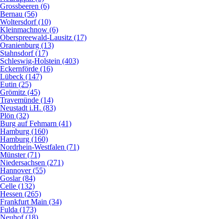
Grossbeeren (6)
Bernau (56)
Woltersdorf (10)
Kleinmachnow (6)
Oberspreewald-Lausitz (17)
Oranienburg (13)
Stahnsdorf (17)
Schleswig-Holstein (403)
Eckernförde (16)
Lübeck (147)
Eutin (25)
Grömitz (45)
Travemünde (14)
Neustadt i.H. (83)
Plön (32)
Burg auf Fehmarn (41)
Hamburg (160)
Hamburg (160)
Nordrhein-Westfalen (71)
Münster (71)
Niedersachsen (271)
Hannover (55)
Goslar (84)
Celle (132)
Hessen (265)
Frankfurt Main (34)
Fulda (173)
Neuhof (18)