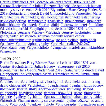
Berlin Prenzlauer Berg Bötzow-Brauerei erbaut 1884-1891 von
Gustav Hochgürtel für Julius Bötzow. Hofgebäude ottobock human
mobility service center. Seit 2010 Eigentümer Hans Georg Näder. Seit
2019 Restaurierung durch David Chipperfeld und Vangeisten.Marfe
#architecture
#architekt gustav hochgürtel
#architekt restaurierung
david chipperfeld
#architektur
#backstein
#baudenkmal
#bauherr
julius bötzow
#bauwerk
#berlin
#bild
#bötzow-brauerei
#building
#david chipperfeld
#daylight photo
#erbaut 1884-1891
#foto
#fotografie
#galerie
#gallery
#gebäude
#gustav hochgürtel
#hans
georg näder
#historisch
#human mobility service center
#industriearchitektur
#julius bötzow
#o and p clinic
#otto bock
#pankow
#photo
#photography
#prenzlauer allee 242-247
#prenzlauer berg
#tageslichtfoto
#vangeisten.marfels architekturbüro
#ziegelbau
Juni 29, 2022
Berlin Prenzlauer Berg Bötzow-Brauerei erbaut 1884-1891 von
Gustav Hochgürtel für Julius Bötzow. Sitzgruppe. Seit 2010
Eigentümer Hans Georg Näder. Seit 2019 Restaurierung durch David
Chipperfeld und Vangeisten.Marfels Architekturbüro. Umbau zum
ottobock
#architecture
#architekt gustav hochgürtel
#architekt restaurierung
david chipperfeld
#architektur
#baudenkmal
#bauherr julius bötzow
#bauwerk
#berlin
#bild
#bötzow-brauerei
#building
#david
chipperfeld
#daylight photo
#erbaut 1884-1891
#foto
#fotografie
#galerie
#gallery
#gebäude
#gustav hochgürtel
#hans georg näder
#historisch
#human mobility service center
#julius bötzow
#o and p
clinic
#otto bock
#pankow
#photo
#photography
#prenzlauer allee