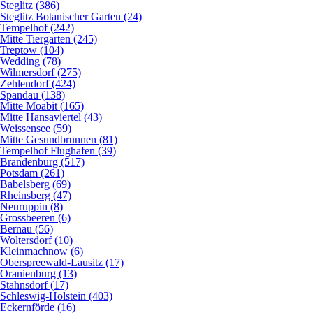
Steglitz (386)
Steglitz Botanischer Garten (24)
Tempelhof (242)
Mitte Tiergarten (245)
Treptow (104)
Wedding (78)
Wilmersdorf (275)
Zehlendorf (424)
Spandau (138)
Mitte Moabit (165)
Mitte Hansaviertel (43)
Weissensee (59)
Mitte Gesundbrunnen (81)
Tempelhof Flughafen (39)
Brandenburg (517)
Potsdam (261)
Babelsberg (69)
Rheinsberg (47)
Neuruppin (8)
Grossbeeren (6)
Bernau (56)
Woltersdorf (10)
Kleinmachnow (6)
Oberspreewald-Lausitz (17)
Oranienburg (13)
Stahnsdorf (17)
Schleswig-Holstein (403)
Eckernförde (16)