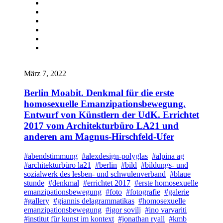
März 7, 2022
Berlin Moabit. Denkmal für die erste
homosexuelle Emanzipationsbewegung.
Entwurf von Künstlern der UdK. Errichtet
2017 vom Architekturbüro LA21 und
anderen am Magnus-Hirschfeld-Ufer
#abendstimmung
#alexdesign-polyglas
#alpina ag
#architekturbüro la21
#berlin
#bild
#bildungs- und
sozialwerk des lesben- und schwulenverband
#blaue
stunde
#denkmal
#errichtet 2017
#erste homosexuelle
emanzipationsbewegung
#foto
#fotografie
#galerie
#gallery
#giannis delagrammatikas
#homosexuelle
emanzipationsbewegung
#igor sovilj
#ino varvariti
#institut für kunst im kontext
#jonathan ryall
#kmb