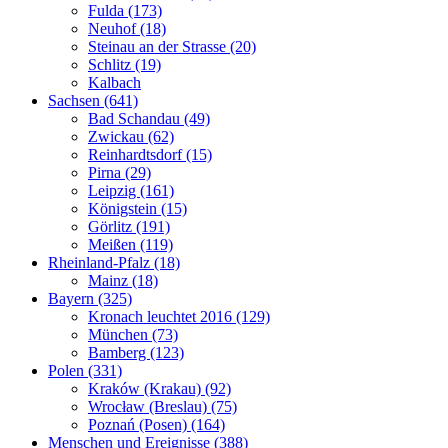
Fulda (173)
Neuhof (18)
Steinau an der Strasse (20)
Schlitz (19)
Kalbach
Sachsen (641)
Bad Schandau (49)
Zwickau (62)
Reinhardtsdorf (15)
Pirna (29)
Leipzig (161)
Königstein (15)
Görlitz (191)
Meißen (119)
Rheinland-Pfalz (18)
Mainz (18)
Bayern (325)
Kronach leuchtet 2016 (129)
München (73)
Bamberg (123)
Polen (331)
Kraków (Krakau) (92)
Wrocław (Breslau) (75)
Poznań (Posen) (164)
Menschen und Ereignisse (388)