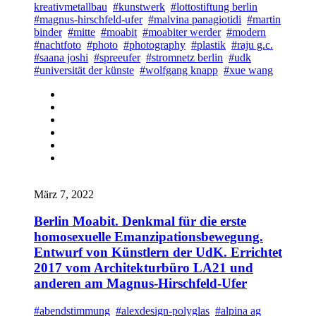
kreativmetallbau
#kunstwerk
#lottostiftung berlin
#magnus-hirschfeld-ufer
#malvina panagiotidi
#martin
binder
#mitte
#moabit
#moabiter werder
#modern
#nachtfoto
#photo
#photography
#plastik
#raju g.c.
#saana joshi
#spreeufer
#stromnetz berlin
#udk
#universität der künste
#wolfgang knapp
#xue wang
März 7, 2022
Berlin Moabit. Denkmal für die erste
homosexuelle Emanzipationsbewegung.
Entwurf von Künstlern der UdK. Errichtet
2017 vom Architekturbüro LA21 und
anderen am Magnus-Hirschfeld-Ufer
#abendstimmung
#alexdesign-polyglas
#alpina ag