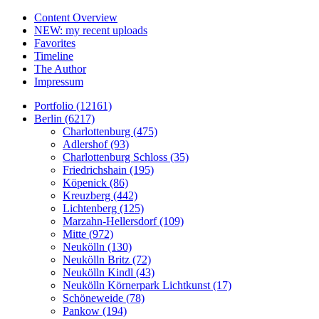
Content Overview
NEW: my recent uploads
Favorites
Timeline
The Author
Impressum
Portfolio (12161)
Berlin (6217)
Charlottenburg (475)
Adlershof (93)
Charlottenburg Schloss (35)
Friedrichshain (195)
Köpenick (86)
Kreuzberg (442)
Lichtenberg (125)
Marzahn-Hellersdorf (109)
Mitte (972)
Neukölln (130)
Neukölln Britz (72)
Neukölln Kindl (43)
Neukölln Körnerpark Lichtkunst (17)
Schöneweide (78)
Pankow (194)