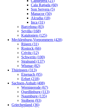
Capdepera (21)
Cala Ratjada (60)
Son Servera (5)
Manacor (50)
Alcudia (18)
Inca (31)
Barcelona (83)
Sevilla (168)
Katalonien (125)
Mecklenburg-Vorpommern (428)
Rügen (31)
Rostock (66)
Crivitz (12)
Schwerin (100)
Stralsund (137)
Wismar (82)
Thüringen (313)
Eisenach (95)
Erfurt (218)
Sachsen-Anhalt (408)
Wernigerode (67)
Quedlinburg (113)
Naumburg (135)
Stolberg (93)
Griechenland (36)