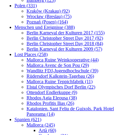
Bamberg (123)
Polen (331)
Kraków (Krakau) (92)
Wrocław (Breslau) (75)
Poznań (Posen) (164)
Menschen und Ereignisse (388)
Berlin Karneval der Kulturen 2017 (155)
Berlin Christopher Street Day 2017 (92)
Berlin Christopher Street Day 2018 (84)
Berlin Karneval der Kulturen 2009 (57)
Lost Places (258)
Mallorca Ruine Weinkooperative (44)
Mallorca Avenc de Son Pou (29)
Wandlitz FDJ-Jugendhochschule (39)
Rüdersdorf Kalkstein-Tagebau (26)
Mallorca Ruine Teppichfabrik (11)
Elstal Olympisches Dorf Berlin (22)
Ottendorf Endlerkuppe (9)
Rhodos Agia Eleousa (38)
Rhodos Profitis Ilias (26)
Katalonien. Sant Feliu de Guixols. Park Hotel
Panorama (14)
Spanien (621)
Mallorca (245)
Artà (60)