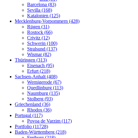
Barcelona (83)
Sevilla (168)
Katalonien (125)
Mecklenburg-Vorpommern (428)
Rügen (31)
Rostock (66)
Crivitz (12)
Schwerin (100)
Stralsund (137)
Wismar (82)
Thüringen (313)
Eisenach (95)
Erfurt (218)
Sachsen-Anhalt (408)
Wernigerode (67)
Quedlinburg (113)
Naumburg (135)
Stolberg (93)
Griechenland (36)
Rhodos (36)
Portugal (117)
Povoa de Varzim (117)
Portfolio (11728)
Baden-Württemberg (218)
Freiburg (218)