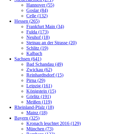
Hannover (55)
Goslar (84)
Celle (132)
Hessen (265)
Frankfurt Main (34)
Fulda (173)
Neuhof (18)
Steinau an der Strasse (20)
Schlitz (19)
Kalbach
Sachsen (641)
Bad Schandau (49)
Zwickau (62)
Reinhardtsdorf (15)
Pirna (29)
Leipzig (161)
Königstein (15)
Görlitz (191)
Meißen (119)
Rheinland-Pfalz (18)
Mainz (18)
Bayern (325)
Kronach leuchtet 2016 (129)
München (73)