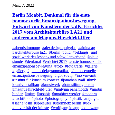
März 7, 2022
Berlin Moabit. Denkmal für die erste
homosexuelle Emanzipationsbewegung.
Entwurf von Künstlern der UdK. Errichtet
2017 vom Architekturbüro LA21 und
anderen am Magnus-Hirschfeld-Ufer
#abendstimmung
#alexdesign-polyglas
#alpina ag
#architekturbüro la21
#berlin
#bild
#bildungs- und
sozialwerk des lesben- und schwulenverband
#blaue
stunde
#denkmal
#errichtet 2017
#erste homosexuelle
emanzipationsbewegung
#foto
#fotografie
#galerie
#gallery
#giannis delagrammatikas
#homosexuelle
emanzipationsbewegung
#igor sovilj
#ino varvariti
#institut für kunst im kontext
#jonathan ryall
#kmb
kreativmetallbau
#kunstwerk
#lottostiftung berlin
#magnus-hirschfeld-ufer
#malvina panagiotidi
#martin
binder
#mitte
#moabit
#moabiter werder
#modern
#nachtfoto
#photo
#photography
#plastik
#raju g.c.
#saana joshi
#spreeufer
#stromnetz berlin
#udk
#universität der künste
#wolfgang knapp
#xue wang