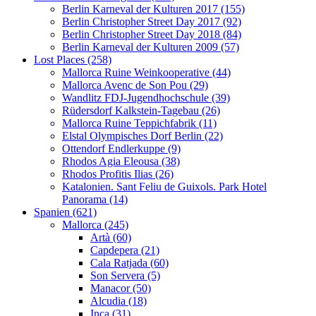
Berlin Karneval der Kulturen 2017 (155)
Berlin Christopher Street Day 2017 (92)
Berlin Christopher Street Day 2018 (84)
Berlin Karneval der Kulturen 2009 (57)
Lost Places (258)
Mallorca Ruine Weinkooperative (44)
Mallorca Avenc de Son Pou (29)
Wandlitz FDJ-Jugendhochschule (39)
Rüdersdorf Kalkstein-Tagebau (26)
Mallorca Ruine Teppichfabrik (11)
Elstal Olympisches Dorf Berlin (22)
Ottendorf Endlerkuppe (9)
Rhodos Agia Eleousa (38)
Rhodos Profitis Ilias (26)
Katalonien. Sant Feliu de Guixols. Park Hotel
Panorama (14)
Spanien (621)
Mallorca (245)
Artà (60)
Capdepera (21)
Cala Ratjada (60)
Son Servera (5)
Manacor (50)
Alcudia (18)
Inca (31)