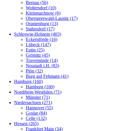
Bernau (56)
Woltersdorf (10)
Kleinmachnow (6)
Oberspreewald-Lausitz (17)
Oranienburg (13)
Stahnsdorf (17)
Schleswig-Holstein (403)
Eckernförde (16)
Lübeck (147)
Eutin (25)
Grömitz (45)
Travemünde (14)
Neustadt i.H. (83)
Plön (32)
Burg auf Fehmarn (41)
Hamburg (160)
Hamburg (160)
Nordrhein-Westfalen (71)
Münster (71)
Niedersachsen (271)
Hannover (55)
Goslar (84)
Celle (132)
Hessen (265)
Frankfurt Main (34)