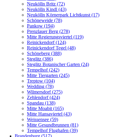
Neukölln Britz (72)
Neukölln Kindl (43)
Neukölln Körnerpark Lichtkunst (17)
Schöneweide (78)
Pankow (194)
Prenzlauer Berg (278)
Mitte Regierungsviertel (119)
Reinickendorf (124)
Reinickendorf Tegel (48)
Schöneberg (388)
Steglitz (386)
Steglitz Botanischer Garten (24)
Tempelhof (242)
Mitte Tiergarten (245)
Treptow (104)
Wedding (78)
Wilmersdorf (275)
Zehlendorf (424)
Spandau (138)
Mitte Moabit (165)
Mitte Hansaviertel (43)
Weissensee (59)
Mitte Gesundbrunnen (81)
Tempelhof Flughafen (39)
Brandenburg (517)