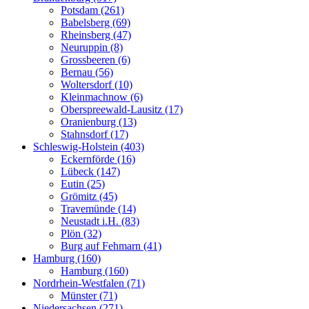
Potsdam (261)
Babelsberg (69)
Rheinsberg (47)
Neuruppin (8)
Grossbeeren (6)
Bernau (56)
Woltersdorf (10)
Kleinmachnow (6)
Oberspreewald-Lausitz (17)
Oranienburg (13)
Stahnsdorf (17)
Schleswig-Holstein (403)
Eckernförde (16)
Lübeck (147)
Eutin (25)
Grömitz (45)
Travemünde (14)
Neustadt i.H. (83)
Plön (32)
Burg auf Fehmarn (41)
Hamburg (160)
Hamburg (160)
Nordrhein-Westfalen (71)
Münster (71)
Niedersachsen (271)