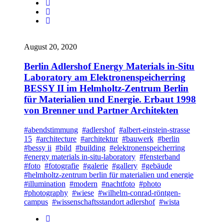
August 20, 2020
Berlin Adlershof Energy Materials in-Situ
Laboratory am Elektronenspeicherring
BESSY II im Helmholtz-Zentrum Berlin
für Materialien und Energie. Erbaut 1998
von Brenner und Partner Architekten
#abendstimmung
#adlershof
#albert-einstein-strasse
15
#architecture
#architektur
#bauwerk
#berlin
#bessy ii
#bild
#building
#elektronenspeicherring
#energy materials in-situ-laboratory
#fensterband
#foto
#fotografie
#galerie
#gallery
#gebäude
#helmholtz-zentrum berlin für materialien und energie
#illumination
#modern
#nachtfoto
#photo
#photography
#wiese
#wilhelm-conrad-röntgen-
campus
#wissenschaftsstandort adlershof
#wista