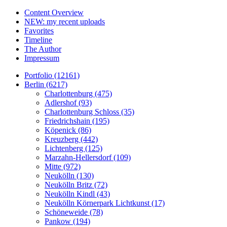
Content Overview
NEW: my recent uploads
Favorites
Timeline
The Author
Impressum
Portfolio (12161)
Berlin (6217)
Charlottenburg (475)
Adlershof (93)
Charlottenburg Schloss (35)
Friedrichshain (195)
Köpenick (86)
Kreuzberg (442)
Lichtenberg (125)
Marzahn-Hellersdorf (109)
Mitte (972)
Neukölln (130)
Neukölln Britz (72)
Neukölln Kindl (43)
Neukölln Körnerpark Lichtkunst (17)
Schöneweide (78)
Pankow (194)