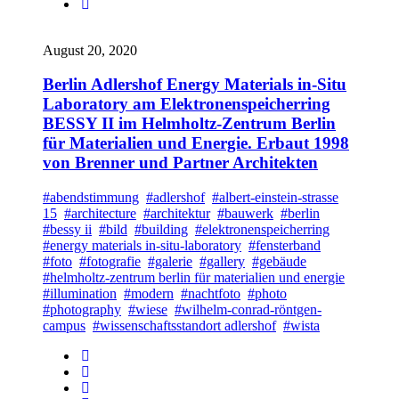
August 20, 2020
Berlin Adlershof Energy Materials in-Situ
Laboratory am Elektronenspeicherring
BESSY II im Helmholtz-Zentrum Berlin
für Materialien und Energie. Erbaut 1998
von Brenner und Partner Architekten
#abendstimmung
#adlershof
#albert-einstein-strasse
15
#architecture
#architektur
#bauwerk
#berlin
#bessy ii
#bild
#building
#elektronenspeicherring
#energy materials in-situ-laboratory
#fensterband
#foto
#fotografie
#galerie
#gallery
#gebäude
#helmholtz-zentrum berlin für materialien und energie
#illumination
#modern
#nachtfoto
#photo
#photography
#wiese
#wilhelm-conrad-röntgen-
campus
#wissenschaftsstandort adlershof
#wista