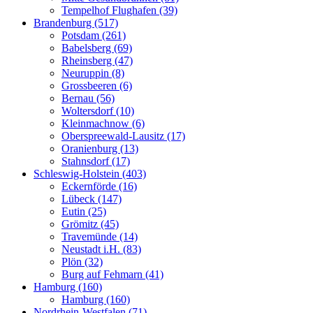
Tempelhof Flughafen (39)
Brandenburg (517)
Potsdam (261)
Babelsberg (69)
Rheinsberg (47)
Neuruppin (8)
Grossbeeren (6)
Bernau (56)
Woltersdorf (10)
Kleinmachnow (6)
Oberspreewald-Lausitz (17)
Oranienburg (13)
Stahnsdorf (17)
Schleswig-Holstein (403)
Eckernförde (16)
Lübeck (147)
Eutin (25)
Grömitz (45)
Travemünde (14)
Neustadt i.H. (83)
Plön (32)
Burg auf Fehmarn (41)
Hamburg (160)
Hamburg (160)
Nordrhein-Westfalen (71)