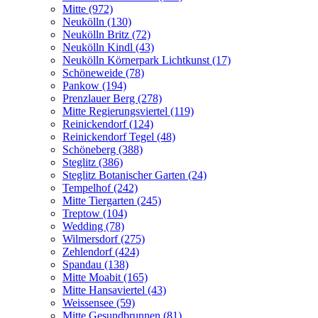
Mitte (972)
Neukölln (130)
Neukölln Britz (72)
Neukölln Kindl (43)
Neukölln Körnerpark Lichtkunst (17)
Schöneweide (78)
Pankow (194)
Prenzlauer Berg (278)
Mitte Regierungsviertel (119)
Reinickendorf (124)
Reinickendorf Tegel (48)
Schöneberg (388)
Steglitz (386)
Steglitz Botanischer Garten (24)
Tempelhof (242)
Mitte Tiergarten (245)
Treptow (104)
Wedding (78)
Wilmersdorf (275)
Zehlendorf (424)
Spandau (138)
Mitte Moabit (165)
Mitte Hansaviertel (43)
Weissensee (59)
Mitte Gesundbrunnen (81)