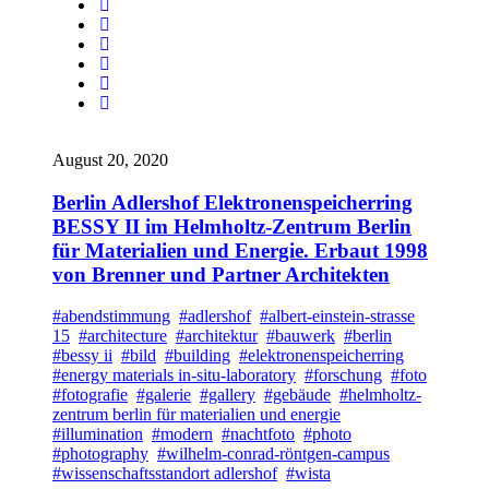
August 20, 2020
Berlin Adlershof Elektronenspeicherring
BESSY II im Helmholtz-Zentrum Berlin
für Materialien und Energie. Erbaut 1998
von Brenner und Partner Architekten
#abendstimmung
#adlershof
#albert-einstein-strasse
15
#architecture
#architektur
#bauwerk
#berlin
#bessy ii
#bild
#building
#elektronenspeicherring
#energy materials in-situ-laboratory
#forschung
#foto
#fotografie
#galerie
#gallery
#gebäude
#helmholtz-
zentrum berlin für materialien und energie
#illumination
#modern
#nachtfoto
#photo
#photography
#wilhelm-conrad-röntgen-campus
#wissenschaftsstandort adlershof
#wista