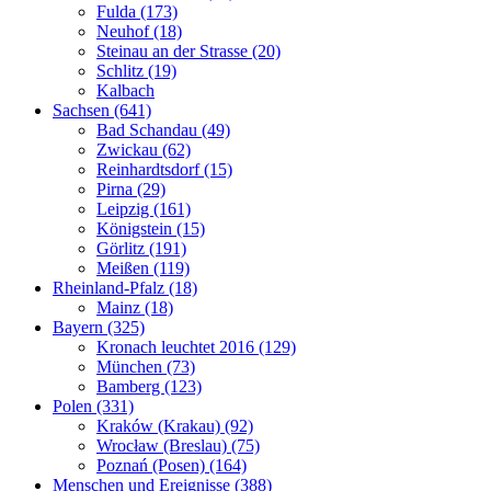
Fulda (173)
Neuhof (18)
Steinau an der Strasse (20)
Schlitz (19)
Kalbach
Sachsen (641)
Bad Schandau (49)
Zwickau (62)
Reinhardtsdorf (15)
Pirna (29)
Leipzig (161)
Königstein (15)
Görlitz (191)
Meißen (119)
Rheinland-Pfalz (18)
Mainz (18)
Bayern (325)
Kronach leuchtet 2016 (129)
München (73)
Bamberg (123)
Polen (331)
Kraków (Krakau) (92)
Wrocław (Breslau) (75)
Poznań (Posen) (164)
Menschen und Ereignisse (388)