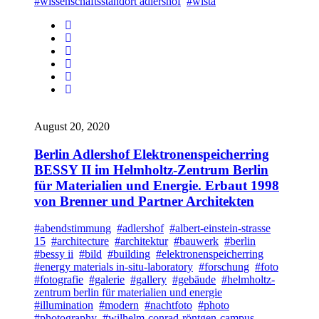
#wissenschaftsstandort adlershof
#wista
August 20, 2020
Berlin Adlershof Elektronenspeicherring
BESSY II im Helmholtz-Zentrum Berlin
für Materialien und Energie. Erbaut 1998
von Brenner und Partner Architekten
#abendstimmung
#adlershof
#albert-einstein-strasse
15
#architecture
#architektur
#bauwerk
#berlin
#bessy ii
#bild
#building
#elektronenspeicherring
#energy materials in-situ-laboratory
#forschung
#foto
#fotografie
#galerie
#gallery
#gebäude
#helmholtz-
zentrum berlin für materialien und energie
#illumination
#modern
#nachtfoto
#photo
#photography
#wilhelm-conrad-röntgen-campus