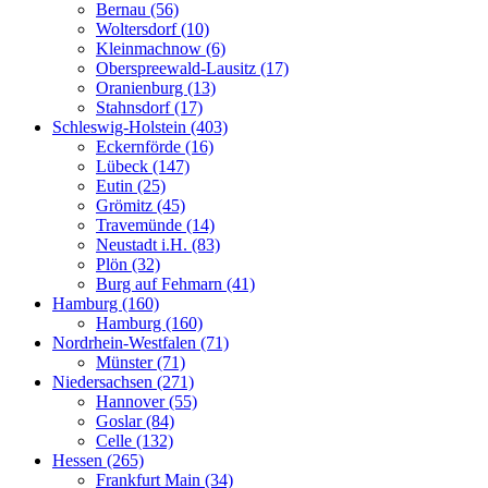
Bernau (56)
Woltersdorf (10)
Kleinmachnow (6)
Oberspreewald-Lausitz (17)
Oranienburg (13)
Stahnsdorf (17)
Schleswig-Holstein (403)
Eckernförde (16)
Lübeck (147)
Eutin (25)
Grömitz (45)
Travemünde (14)
Neustadt i.H. (83)
Plön (32)
Burg auf Fehmarn (41)
Hamburg (160)
Hamburg (160)
Nordrhein-Westfalen (71)
Münster (71)
Niedersachsen (271)
Hannover (55)
Goslar (84)
Celle (132)
Hessen (265)
Frankfurt Main (34)