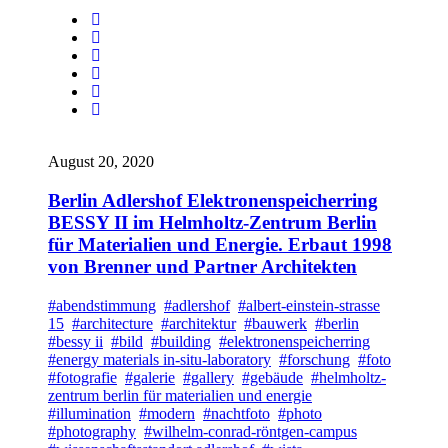
August 20, 2020
Berlin Adlershof Elektronenspeicherring
BESSY II im Helmholtz-Zentrum Berlin
für Materialien und Energie. Erbaut 1998
von Brenner und Partner Architekten
#abendstimmung
#adlershof
#albert-einstein-strasse
15
#architecture
#architektur
#bauwerk
#berlin
#bessy ii
#bild
#building
#elektronenspeicherring
#energy materials in-situ-laboratory
#forschung
#foto
#fotografie
#galerie
#gallery
#gebäude
#helmholtz-
zentrum berlin für materialien und energie
#illumination
#modern
#nachtfoto
#photo
#photography
#wilhelm-conrad-röntgen-campus