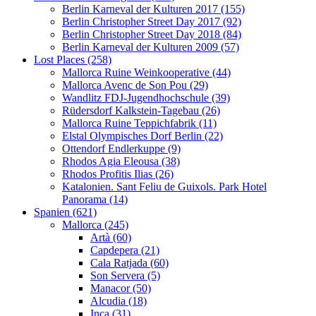
Berlin Karneval der Kulturen 2017 (155)
Berlin Christopher Street Day 2017 (92)
Berlin Christopher Street Day 2018 (84)
Berlin Karneval der Kulturen 2009 (57)
Lost Places (258)
Mallorca Ruine Weinkooperative (44)
Mallorca Avenc de Son Pou (29)
Wandlitz FDJ-Jugendhochschule (39)
Rüdersdorf Kalkstein-Tagebau (26)
Mallorca Ruine Teppichfabrik (11)
Elstal Olympisches Dorf Berlin (22)
Ottendorf Endlerkuppe (9)
Rhodos Agia Eleousa (38)
Rhodos Profitis Ilias (26)
Katalonien. Sant Feliu de Guixols. Park Hotel
Panorama (14)
Spanien (621)
Mallorca (245)
Artà (60)
Capdepera (21)
Cala Ratjada (60)
Son Servera (5)
Manacor (50)
Alcudia (18)
Inca (31)