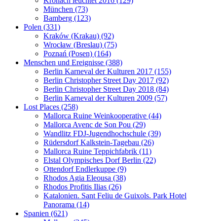
Kronach leuchtet 2016 (129)
München (73)
Bamberg (123)
Polen (331)
Kraków (Krakau) (92)
Wrocław (Breslau) (75)
Poznań (Posen) (164)
Menschen und Ereignisse (388)
Berlin Karneval der Kulturen 2017 (155)
Berlin Christopher Street Day 2017 (92)
Berlin Christopher Street Day 2018 (84)
Berlin Karneval der Kulturen 2009 (57)
Lost Places (258)
Mallorca Ruine Weinkooperative (44)
Mallorca Avenc de Son Pou (29)
Wandlitz FDJ-Jugendhochschule (39)
Rüdersdorf Kalkstein-Tagebau (26)
Mallorca Ruine Teppichfabrik (11)
Elstal Olympisches Dorf Berlin (22)
Ottendorf Endlerkuppe (9)
Rhodos Agia Eleousa (38)
Rhodos Profitis Ilias (26)
Katalonien. Sant Feliu de Guixols. Park Hotel
Panorama (14)
Spanien (621)