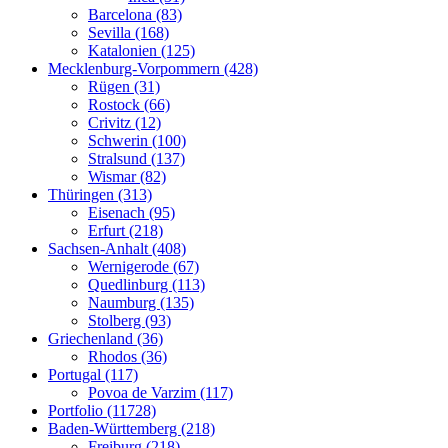
Barcelona (83)
Sevilla (168)
Katalonien (125)
Mecklenburg-Vorpommern (428)
Rügen (31)
Rostock (66)
Crivitz (12)
Schwerin (100)
Stralsund (137)
Wismar (82)
Thüringen (313)
Eisenach (95)
Erfurt (218)
Sachsen-Anhalt (408)
Wernigerode (67)
Quedlinburg (113)
Naumburg (135)
Stolberg (93)
Griechenland (36)
Rhodos (36)
Portugal (117)
Povoa de Varzim (117)
Portfolio (11728)
Baden-Württemberg (218)
Freiburg (218)