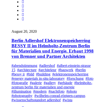
August 20, 2020
Berlin Adlershof Elektronenspeicherring
BESSY II im Helmholtz-Zentrum Berlin
für Materialien und Energie. Erbaut 1998
von Brenner und Partner Architekten
#abendstimmung
#adlershof
#albert-einstein-strasse
15
#architecture
#architektur
#bauwerk
#berlin
#bessy ii
#bild
#building
#elektronenspeicherring
#energy materials in-situ-laboratory
#forschung
#foto
#fotografie
#galerie
#gallery
#gebäude
#helmholtz-
zentrum berlin für materialien und energie
#illumination
#modern
#nachtfoto
#photo
#photography
#wilhelm-conrad-röntgen-campus
#wissenschaftsstandort adlershof
#wista