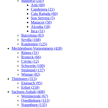
Mallorca (245)
Artà (60)
Capdepera (21)
Cala Ratjada (60)
Son Servera (5)
Manacor (50)
Alcudia (18)
Inca (31)
Barcelona (83)
Sevilla (168)
Katalonien (125)
Mecklenburg-Vorpommern (428)
Rügen (31)
Rostock (66)
Crivitz (12)
Schwerin (100)
Stralsund (137)
Wismar (82)
Thüringen (313)
Eisenach (95)
Erfurt (218)
Sachsen-Anhalt (408)
Wernigerode (67)
Quedlinburg (113)
Naumburg (135)