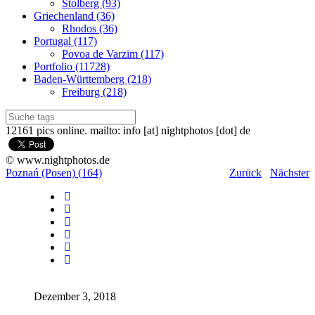
Stolberg (93)
Griechenland (36)
Rhodos (36)
Portugal (117)
Povoa de Varzim (117)
Portfolio (11728)
Baden-Württemberg (218)
Freiburg (218)
12161 pics online. mailto: info [at] nightphotos [dot] de
© www.nightphotos.de
Poznań (Posen) (164)
Zurück
Nächster
Dezember 3, 2018