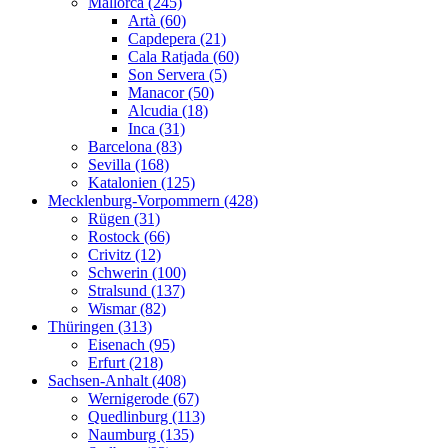
Mallorca (245)
Artà (60)
Capdepera (21)
Cala Ratjada (60)
Son Servera (5)
Manacor (50)
Alcudia (18)
Inca (31)
Barcelona (83)
Sevilla (168)
Katalonien (125)
Mecklenburg-Vorpommern (428)
Rügen (31)
Rostock (66)
Crivitz (12)
Schwerin (100)
Stralsund (137)
Wismar (82)
Thüringen (313)
Eisenach (95)
Erfurt (218)
Sachsen-Anhalt (408)
Wernigerode (67)
Quedlinburg (113)
Naumburg (135)