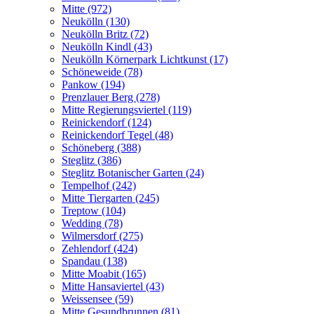
Mitte (972)
Neukölln (130)
Neukölln Britz (72)
Neukölln Kindl (43)
Neukölln Körnerpark Lichtkunst (17)
Schöneweide (78)
Pankow (194)
Prenzlauer Berg (278)
Mitte Regierungsviertel (119)
Reinickendorf (124)
Reinickendorf Tegel (48)
Schöneberg (388)
Steglitz (386)
Steglitz Botanischer Garten (24)
Tempelhof (242)
Mitte Tiergarten (245)
Treptow (104)
Wedding (78)
Wilmersdorf (275)
Zehlendorf (424)
Spandau (138)
Mitte Moabit (165)
Mitte Hansaviertel (43)
Weissensee (59)
Mitte Gesundbrunnen (81)