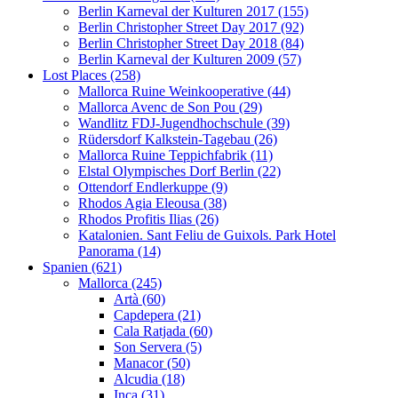
Berlin Karneval der Kulturen 2017 (155)
Berlin Christopher Street Day 2017 (92)
Berlin Christopher Street Day 2018 (84)
Berlin Karneval der Kulturen 2009 (57)
Lost Places (258)
Mallorca Ruine Weinkooperative (44)
Mallorca Avenc de Son Pou (29)
Wandlitz FDJ-Jugendhochschule (39)
Rüdersdorf Kalkstein-Tagebau (26)
Mallorca Ruine Teppichfabrik (11)
Elstal Olympisches Dorf Berlin (22)
Ottendorf Endlerkuppe (9)
Rhodos Agia Eleousa (38)
Rhodos Profitis Ilias (26)
Katalonien. Sant Feliu de Guixols. Park Hotel
Panorama (14)
Spanien (621)
Mallorca (245)
Artà (60)
Capdepera (21)
Cala Ratjada (60)
Son Servera (5)
Manacor (50)
Alcudia (18)
Inca (31)