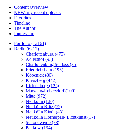
Content Overview
NEW: my recent uploads
Favorites
Timeline
The Author
Impressum
Portfolio (12161)
Berlin (6217)
Charlottenburg (475)
Adlershof (93)
Charlottenburg Schloss (35)
Friedrichshain (195)
Köpenick (86)
Kreuzberg (442)
Lichtenberg (125)
Marzahn-Hellersdorf (109)
Mitte (972)
Neukölln (130)
Neukölln Britz (72)
Neukölln Kindl (43)
Neukölln Körnerpark Lichtkunst (17)
Schöneweide (78)
Pankow (194)