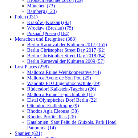
Kronach leuchtet 2016 (129)
München (73)
Bamberg (123)
Polen (331)
Kraków (Krakau) (92)
Wrocław (Breslau) (75)
Poznań (Posen) (164)
Menschen und Ereignisse (388)
Berlin Karneval der Kulturen 2017 (155)
Berlin Christopher Street Day 2017 (92)
Berlin Christopher Street Day 2018 (84)
Berlin Karneval der Kulturen 2009 (57)
Lost Places (258)
Mallorca Ruine Weinkooperative (44)
Mallorca Avenc de Son Pou (29)
Wandlitz FDJ-Jugendhochschule (39)
Rüdersdorf Kalkstein-Tagebau (26)
Mallorca Ruine Teppichfabrik (11)
Elstal Olympisches Dorf Berlin (22)
Ottendorf Endlerkuppe (9)
Rhodos Agia Eleousa (38)
Rhodos Profitis Ilias (26)
Katalonien. Sant Feliu de Guixols. Park Hotel
Panorama (14)
Spanien (621)