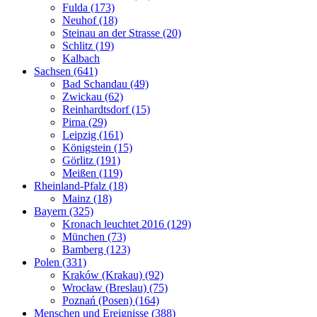
Fulda (173)
Neuhof (18)
Steinau an der Strasse (20)
Schlitz (19)
Kalbach
Sachsen (641)
Bad Schandau (49)
Zwickau (62)
Reinhardtsdorf (15)
Pirna (29)
Leipzig (161)
Königstein (15)
Görlitz (191)
Meißen (119)
Rheinland-Pfalz (18)
Mainz (18)
Bayern (325)
Kronach leuchtet 2016 (129)
München (73)
Bamberg (123)
Polen (331)
Kraków (Krakau) (92)
Wrocław (Breslau) (75)
Poznań (Posen) (164)
Menschen und Ereignisse (388)