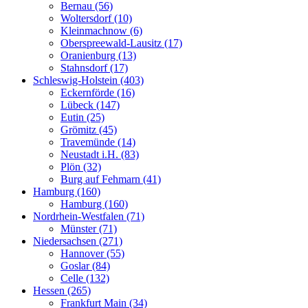
Bernau (56)
Woltersdorf (10)
Kleinmachnow (6)
Oberspreewald-Lausitz (17)
Oranienburg (13)
Stahnsdorf (17)
Schleswig-Holstein (403)
Eckernförde (16)
Lübeck (147)
Eutin (25)
Grömitz (45)
Travemünde (14)
Neustadt i.H. (83)
Plön (32)
Burg auf Fehmarn (41)
Hamburg (160)
Hamburg (160)
Nordrhein-Westfalen (71)
Münster (71)
Niedersachsen (271)
Hannover (55)
Goslar (84)
Celle (132)
Hessen (265)
Frankfurt Main (34)