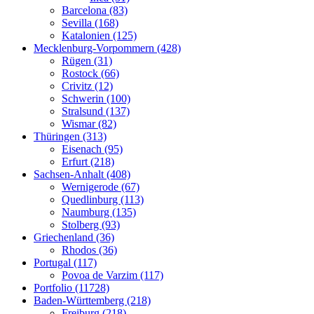
Barcelona (83)
Sevilla (168)
Katalonien (125)
Mecklenburg-Vorpommern (428)
Rügen (31)
Rostock (66)
Crivitz (12)
Schwerin (100)
Stralsund (137)
Wismar (82)
Thüringen (313)
Eisenach (95)
Erfurt (218)
Sachsen-Anhalt (408)
Wernigerode (67)
Quedlinburg (113)
Naumburg (135)
Stolberg (93)
Griechenland (36)
Rhodos (36)
Portugal (117)
Povoa de Varzim (117)
Portfolio (11728)
Baden-Württemberg (218)
Freiburg (218)