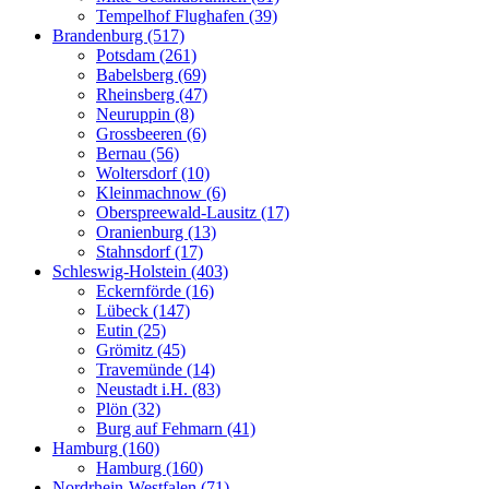
Tempelhof Flughafen (39)
Brandenburg (517)
Potsdam (261)
Babelsberg (69)
Rheinsberg (47)
Neuruppin (8)
Grossbeeren (6)
Bernau (56)
Woltersdorf (10)
Kleinmachnow (6)
Oberspreewald-Lausitz (17)
Oranienburg (13)
Stahnsdorf (17)
Schleswig-Holstein (403)
Eckernförde (16)
Lübeck (147)
Eutin (25)
Grömitz (45)
Travemünde (14)
Neustadt i.H. (83)
Plön (32)
Burg auf Fehmarn (41)
Hamburg (160)
Hamburg (160)
Nordrhein-Westfalen (71)