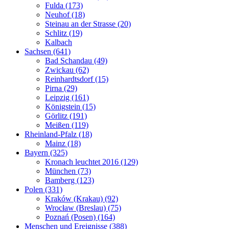
Fulda (173)
Neuhof (18)
Steinau an der Strasse (20)
Schlitz (19)
Kalbach
Sachsen (641)
Bad Schandau (49)
Zwickau (62)
Reinhardtsdorf (15)
Pirna (29)
Leipzig (161)
Königstein (15)
Görlitz (191)
Meißen (119)
Rheinland-Pfalz (18)
Mainz (18)
Bayern (325)
Kronach leuchtet 2016 (129)
München (73)
Bamberg (123)
Polen (331)
Kraków (Krakau) (92)
Wrocław (Breslau) (75)
Poznań (Posen) (164)
Menschen und Ereignisse (388)