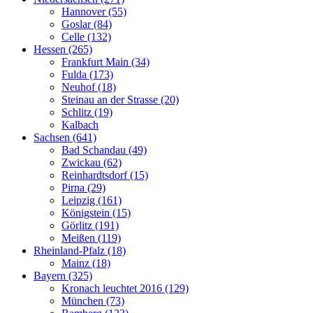
Hannover (55)
Goslar (84)
Celle (132)
Hessen (265)
Frankfurt Main (34)
Fulda (173)
Neuhof (18)
Steinau an der Strasse (20)
Schlitz (19)
Kalbach
Sachsen (641)
Bad Schandau (49)
Zwickau (62)
Reinhardtsdorf (15)
Pirna (29)
Leipzig (161)
Königstein (15)
Görlitz (191)
Meißen (119)
Rheinland-Pfalz (18)
Mainz (18)
Bayern (325)
Kronach leuchtet 2016 (129)
München (73)