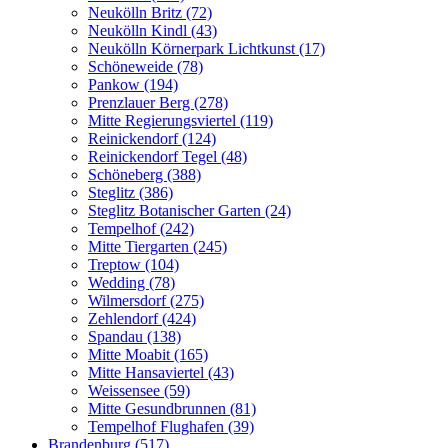
Neukölln Britz (72)
Neukölln Kindl (43)
Neukölln Körnerpark Lichtkunst (17)
Schöneweide (78)
Pankow (194)
Prenzlauer Berg (278)
Mitte Regierungsviertel (119)
Reinickendorf (124)
Reinickendorf Tegel (48)
Schöneberg (388)
Steglitz (386)
Steglitz Botanischer Garten (24)
Tempelhof (242)
Mitte Tiergarten (245)
Treptow (104)
Wedding (78)
Wilmersdorf (275)
Zehlendorf (424)
Spandau (138)
Mitte Moabit (165)
Mitte Hansaviertel (43)
Weissensee (59)
Mitte Gesundbrunnen (81)
Tempelhof Flughafen (39)
Brandenburg (517)