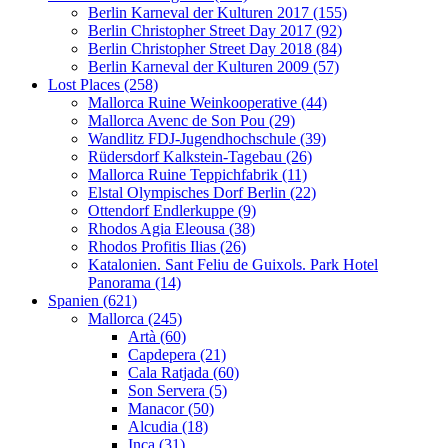
Berlin Karneval der Kulturen 2017 (155)
Berlin Christopher Street Day 2017 (92)
Berlin Christopher Street Day 2018 (84)
Berlin Karneval der Kulturen 2009 (57)
Lost Places (258)
Mallorca Ruine Weinkooperative (44)
Mallorca Avenc de Son Pou (29)
Wandlitz FDJ-Jugendhochschule (39)
Rüdersdorf Kalkstein-Tagebau (26)
Mallorca Ruine Teppichfabrik (11)
Elstal Olympisches Dorf Berlin (22)
Ottendorf Endlerkuppe (9)
Rhodos Agia Eleousa (38)
Rhodos Profitis Ilias (26)
Katalonien. Sant Feliu de Guixols. Park Hotel
Panorama (14)
Spanien (621)
Mallorca (245)
Artà (60)
Capdepera (21)
Cala Ratjada (60)
Son Servera (5)
Manacor (50)
Alcudia (18)
Inca (31)