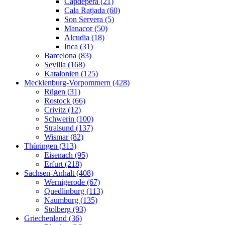
Capdepera (21)
Cala Ratjada (60)
Son Servera (5)
Manacor (50)
Alcudia (18)
Inca (31)
Barcelona (83)
Sevilla (168)
Katalonien (125)
Mecklenburg-Vorpommern (428)
Rügen (31)
Rostock (66)
Crivitz (12)
Schwerin (100)
Stralsund (137)
Wismar (82)
Thüringen (313)
Eisenach (95)
Erfurt (218)
Sachsen-Anhalt (408)
Wernigerode (67)
Quedlinburg (113)
Naumburg (135)
Stolberg (93)
Griechenland (36)