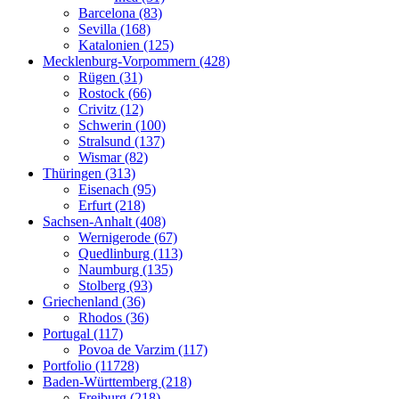
Barcelona (83)
Sevilla (168)
Katalonien (125)
Mecklenburg-Vorpommern (428)
Rügen (31)
Rostock (66)
Crivitz (12)
Schwerin (100)
Stralsund (137)
Wismar (82)
Thüringen (313)
Eisenach (95)
Erfurt (218)
Sachsen-Anhalt (408)
Wernigerode (67)
Quedlinburg (113)
Naumburg (135)
Stolberg (93)
Griechenland (36)
Rhodos (36)
Portugal (117)
Povoa de Varzim (117)
Portfolio (11728)
Baden-Württemberg (218)
Freiburg (218)