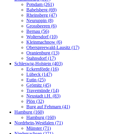
Potsdam (261)
Babelsberg (69)
Rheinsberg (47)
Neuruppin (8)
Grossbeeren (6)
Bernau (56)
Woltersdorf (10)
Kleinmachnow (6)
Oberspreewald-Lausitz (17)
Oranienburg (13)
Stahnsdorf (17)
Schleswig-Holstein (403)
Eckernförde (16)
Lübeck (147)
Eutin (25)
Grömitz (45)
Travemünde (14)
Neustadt i.H. (83)
Plön (32)
Burg auf Fehmarn (41)
Hamburg (160)
Hamburg (160)
Nordrhein-Westfalen (71)
Münster (71)
Niedersachsen (271)