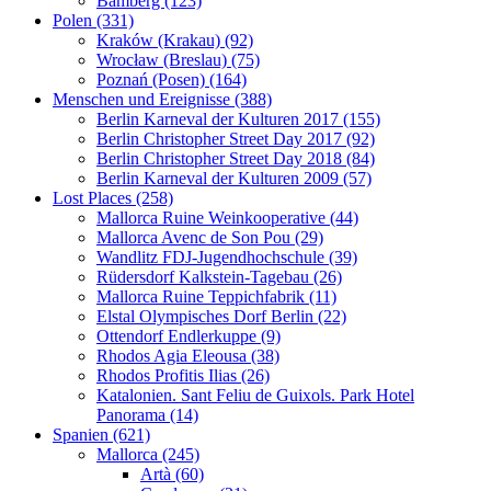
Bamberg (123)
Polen (331)
Kraków (Krakau) (92)
Wrocław (Breslau) (75)
Poznań (Posen) (164)
Menschen und Ereignisse (388)
Berlin Karneval der Kulturen 2017 (155)
Berlin Christopher Street Day 2017 (92)
Berlin Christopher Street Day 2018 (84)
Berlin Karneval der Kulturen 2009 (57)
Lost Places (258)
Mallorca Ruine Weinkooperative (44)
Mallorca Avenc de Son Pou (29)
Wandlitz FDJ-Jugendhochschule (39)
Rüdersdorf Kalkstein-Tagebau (26)
Mallorca Ruine Teppichfabrik (11)
Elstal Olympisches Dorf Berlin (22)
Ottendorf Endlerkuppe (9)
Rhodos Agia Eleousa (38)
Rhodos Profitis Ilias (26)
Katalonien. Sant Feliu de Guixols. Park Hotel
Panorama (14)
Spanien (621)
Mallorca (245)
Artà (60)