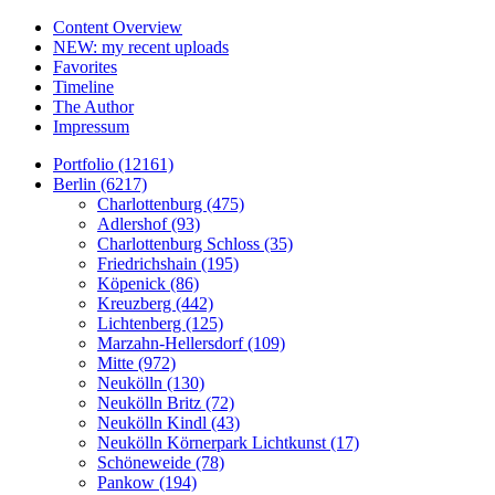
Content Overview
NEW: my recent uploads
Favorites
Timeline
The Author
Impressum
Portfolio (12161)
Berlin (6217)
Charlottenburg (475)
Adlershof (93)
Charlottenburg Schloss (35)
Friedrichshain (195)
Köpenick (86)
Kreuzberg (442)
Lichtenberg (125)
Marzahn-Hellersdorf (109)
Mitte (972)
Neukölln (130)
Neukölln Britz (72)
Neukölln Kindl (43)
Neukölln Körnerpark Lichtkunst (17)
Schöneweide (78)
Pankow (194)