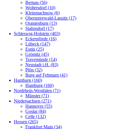
Bernau (56)
Woltersdorf (10)
Kleinmachnow (6)
Oberspreewald-Lausitz (17)
Oranienburg (13)
Stahnsdorf (17)
Schleswig-Holstein (403)
Eckernförde (16)
Lübeck (147)
Eutin (25)
Grömitz (45)
Travemünde (14)
Neustadt i.H. (83)
Plön (32)
Burg auf Fehmarn (41)
Hamburg (160)
Hamburg (160)
Nordrhein-Westfalen (71)
Münster (71)
Niedersachsen (271)
Hannover (55)
Goslar (84)
Celle (132)
Hessen (265)
Frankfurt Main (34)