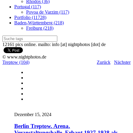
Rhodos (36)
Portugal (117)
Povoa de Varzim (117)
Portfolio (11728)
Baden-Württemberg (218)
Freiburg (218)
12161 pics online. mailto: info [at] nightphotos [dot] de
© www.nightphotos.de
Treptow (104)
Zurück
Nächster
Dezember 15, 2024
Berlin Treptow. Arena.
Veranstaltungshalle. Erbaut 1927-1928 als