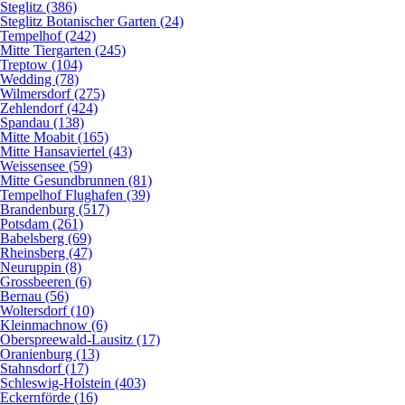
Steglitz (386)
Steglitz Botanischer Garten (24)
Tempelhof (242)
Mitte Tiergarten (245)
Treptow (104)
Wedding (78)
Wilmersdorf (275)
Zehlendorf (424)
Spandau (138)
Mitte Moabit (165)
Mitte Hansaviertel (43)
Weissensee (59)
Mitte Gesundbrunnen (81)
Tempelhof Flughafen (39)
Brandenburg (517)
Potsdam (261)
Babelsberg (69)
Rheinsberg (47)
Neuruppin (8)
Grossbeeren (6)
Bernau (56)
Woltersdorf (10)
Kleinmachnow (6)
Oberspreewald-Lausitz (17)
Oranienburg (13)
Stahnsdorf (17)
Schleswig-Holstein (403)
Eckernförde (16)