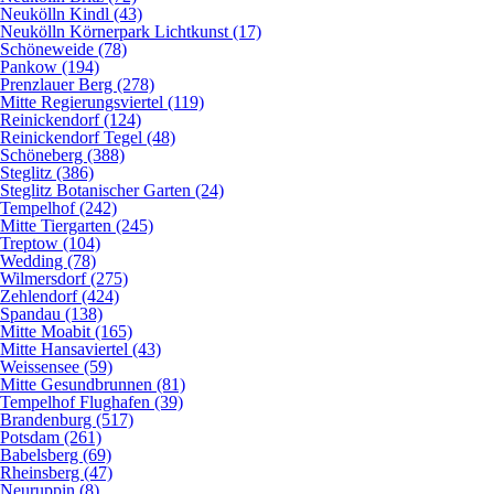
Neukölln Kindl (43)
Neukölln Körnerpark Lichtkunst (17)
Schöneweide (78)
Pankow (194)
Prenzlauer Berg (278)
Mitte Regierungsviertel (119)
Reinickendorf (124)
Reinickendorf Tegel (48)
Schöneberg (388)
Steglitz (386)
Steglitz Botanischer Garten (24)
Tempelhof (242)
Mitte Tiergarten (245)
Treptow (104)
Wedding (78)
Wilmersdorf (275)
Zehlendorf (424)
Spandau (138)
Mitte Moabit (165)
Mitte Hansaviertel (43)
Weissensee (59)
Mitte Gesundbrunnen (81)
Tempelhof Flughafen (39)
Brandenburg (517)
Potsdam (261)
Babelsberg (69)
Rheinsberg (47)
Neuruppin (8)