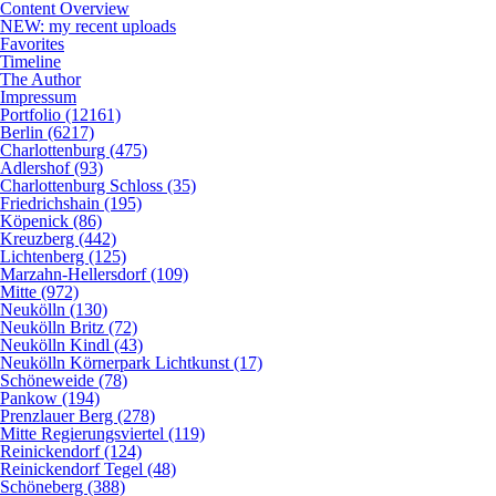
Content Overview
NEW: my recent uploads
Favorites
Timeline
The Author
Impressum
Portfolio (12161)
Berlin (6217)
Charlottenburg (475)
Adlershof (93)
Charlottenburg Schloss (35)
Friedrichshain (195)
Köpenick (86)
Kreuzberg (442)
Lichtenberg (125)
Marzahn-Hellersdorf (109)
Mitte (972)
Neukölln (130)
Neukölln Britz (72)
Neukölln Kindl (43)
Neukölln Körnerpark Lichtkunst (17)
Schöneweide (78)
Pankow (194)
Prenzlauer Berg (278)
Mitte Regierungsviertel (119)
Reinickendorf (124)
Reinickendorf Tegel (48)
Schöneberg (388)