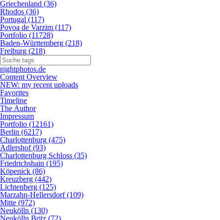
Griechenland (36)
Rhodos (36)
Portugal (117)
Povoa de Varzim (117)
Portfolio (11728)
Baden-Württemberg (218)
Freiburg (218)
nightphotos.de
Content Overview
NEW: my recent uploads
Favorites
Timeline
The Author
Impressum
Portfolio (12161)
Berlin (6217)
Charlottenburg (475)
Adlershof (93)
Charlottenburg Schloss (35)
Friedrichshain (195)
Köpenick (86)
Kreuzberg (442)
Lichtenberg (125)
Marzahn-Hellersdorf (109)
Mitte (972)
Neukölln (130)
Neukölln Britz (72)