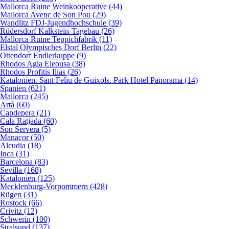
Mallorca Ruine Weinkooperative (44)
Mallorca Avenc de Son Pou (29)
Wandlitz FDJ-Jugendhochschule (39)
Rüdersdorf Kalkstein-Tagebau (26)
Mallorca Ruine Teppichfabrik (11)
Elstal Olympisches Dorf Berlin (22)
Ottendorf Endlerkuppe (9)
Rhodos Agia Eleousa (38)
Rhodos Profitis Ilias (26)
Katalonien. Sant Feliu de Guixols. Park Hotel Panorama (14)
Spanien (621)
Mallorca (245)
Artà (60)
Capdepera (21)
Cala Ratjada (60)
Son Servera (5)
Manacor (50)
Alcudia (18)
Inca (31)
Barcelona (83)
Sevilla (168)
Katalonien (125)
Mecklenburg-Vorpommern (428)
Rügen (31)
Rostock (66)
Crivitz (12)
Schwerin (100)
Stralsund (137)