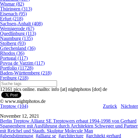
Wismar (82)
Thüringen (313)
Eisenach (95)
Erfurt (218)
Sachsen-Anhalt (408)
Wernigerode (67)
Quedlinburg (113)
Naumburg (135)
Stolberg (93)
Griechenland (36)
Rhodos (36)
Portugal (117)
Povoa de Varzim (117)
Portfolio (11728)
Baden-Württemberg (218)
Freiburg (218)
12161 pics online. mailto: info [at] nightphotos [dot] de
© www.nightphotos.de
Treptow (104)
Zurück
Nächster
November 12, 2021
Berlin Treptow Allianz SE Treptowers erbaut 1994-1998 von Gerhard
Spangenberg mit Ausführung durch Architekten Schweger und Partner
mit Reichel und Stauth. Skulptur Molecule Man
#abendstimmung
#allianz se
#architecture
#architekt gerhard