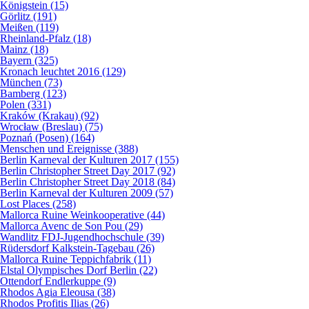
Königstein (15)
Görlitz (191)
Meißen (119)
Rheinland-Pfalz (18)
Mainz (18)
Bayern (325)
Kronach leuchtet 2016 (129)
München (73)
Bamberg (123)
Polen (331)
Kraków (Krakau) (92)
Wrocław (Breslau) (75)
Poznań (Posen) (164)
Menschen und Ereignisse (388)
Berlin Karneval der Kulturen 2017 (155)
Berlin Christopher Street Day 2017 (92)
Berlin Christopher Street Day 2018 (84)
Berlin Karneval der Kulturen 2009 (57)
Lost Places (258)
Mallorca Ruine Weinkooperative (44)
Mallorca Avenc de Son Pou (29)
Wandlitz FDJ-Jugendhochschule (39)
Rüdersdorf Kalkstein-Tagebau (26)
Mallorca Ruine Teppichfabrik (11)
Elstal Olympisches Dorf Berlin (22)
Ottendorf Endlerkuppe (9)
Rhodos Agia Eleousa (38)
Rhodos Profitis Ilias (26)