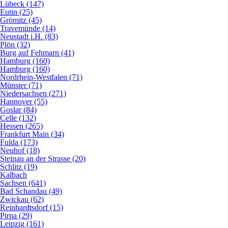
Lübeck (147)
Eutin (25)
Grömitz (45)
Travemünde (14)
Neustadt i.H. (83)
Plön (32)
Burg auf Fehmarn (41)
Hamburg (160)
Hamburg (160)
Nordrhein-Westfalen (71)
Münster (71)
Niedersachsen (271)
Hannover (55)
Goslar (84)
Celle (132)
Hessen (265)
Frankfurt Main (34)
Fulda (173)
Neuhof (18)
Steinau an der Strasse (20)
Schlitz (19)
Kalbach
Sachsen (641)
Bad Schandau (49)
Zwickau (62)
Reinhardtsdorf (15)
Pirna (29)
Leipzig (161)