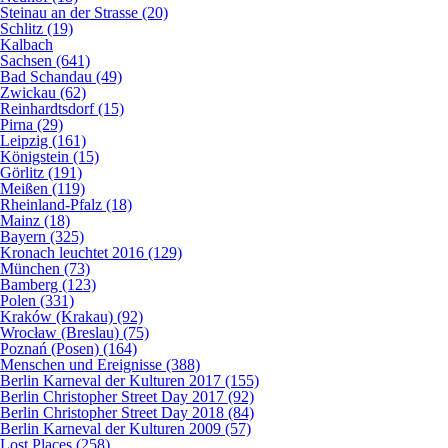
Steinau an der Strasse (20)
Schlitz (19)
Kalbach
Sachsen (641)
Bad Schandau (49)
Zwickau (62)
Reinhardtsdorf (15)
Pirna (29)
Leipzig (161)
Königstein (15)
Görlitz (191)
Meißen (119)
Rheinland-Pfalz (18)
Mainz (18)
Bayern (325)
Kronach leuchtet 2016 (129)
München (73)
Bamberg (123)
Polen (331)
Kraków (Krakau) (92)
Wrocław (Breslau) (75)
Poznań (Posen) (164)
Menschen und Ereignisse (388)
Berlin Karneval der Kulturen 2017 (155)
Berlin Christopher Street Day 2017 (92)
Berlin Christopher Street Day 2018 (84)
Berlin Karneval der Kulturen 2009 (57)
Lost Places (258)