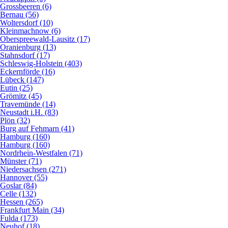
Grossbeeren (6)
Bernau (56)
Woltersdorf (10)
Kleinmachnow (6)
Oberspreewald-Lausitz (17)
Oranienburg (13)
Stahnsdorf (17)
Schleswig-Holstein (403)
Eckernförde (16)
Lübeck (147)
Eutin (25)
Grömitz (45)
Travemünde (14)
Neustadt i.H. (83)
Plön (32)
Burg auf Fehmarn (41)
Hamburg (160)
Hamburg (160)
Nordrhein-Westfalen (71)
Münster (71)
Niedersachsen (271)
Hannover (55)
Goslar (84)
Celle (132)
Hessen (265)
Frankfurt Main (34)
Fulda (173)
Neuhof (18)