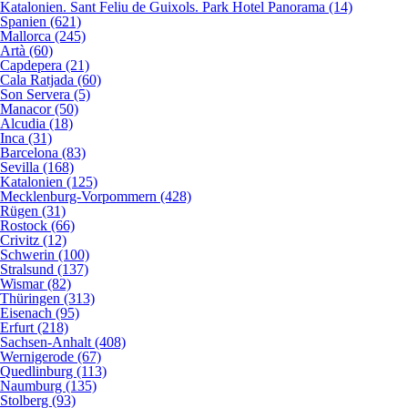
Katalonien. Sant Feliu de Guixols. Park Hotel Panorama (14)
Spanien (621)
Mallorca (245)
Artà (60)
Capdepera (21)
Cala Ratjada (60)
Son Servera (5)
Manacor (50)
Alcudia (18)
Inca (31)
Barcelona (83)
Sevilla (168)
Katalonien (125)
Mecklenburg-Vorpommern (428)
Rügen (31)
Rostock (66)
Crivitz (12)
Schwerin (100)
Stralsund (137)
Wismar (82)
Thüringen (313)
Eisenach (95)
Erfurt (218)
Sachsen-Anhalt (408)
Wernigerode (67)
Quedlinburg (113)
Naumburg (135)
Stolberg (93)