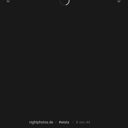
nightphotos.de
/
#wista
/ 8 von 44