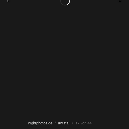
nightphotos.de
/
#wista
/ 17 von 44