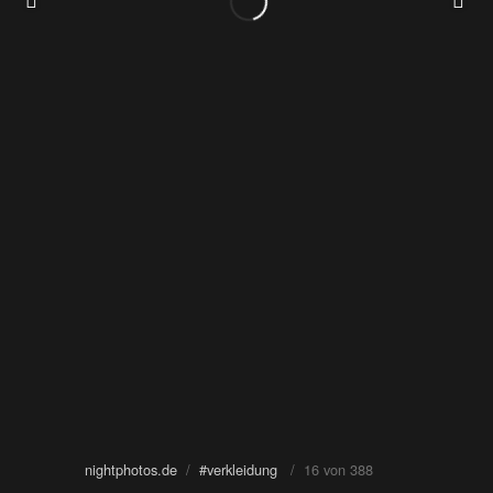
nightphotos.de
/
#verkleidung
/ 16 von 388