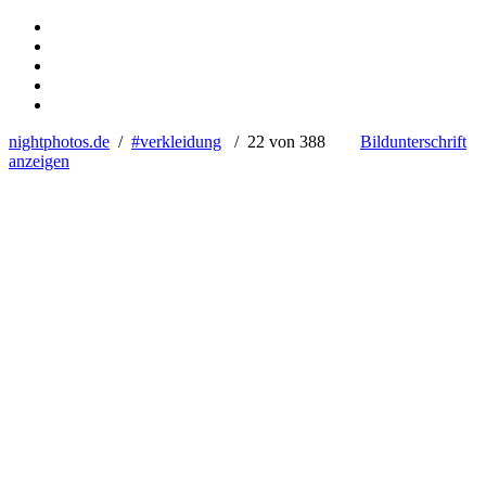
nightphotos.de
/
#verkleidung
/ 22 von 388
Bildunterschrift
anzeigen