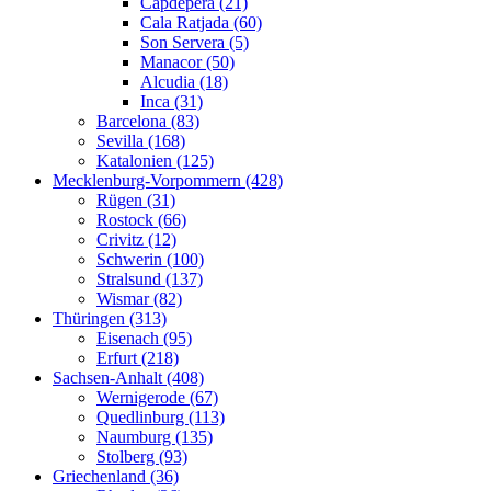
Capdepera (21)
Cala Ratjada (60)
Son Servera (5)
Manacor (50)
Alcudia (18)
Inca (31)
Barcelona (83)
Sevilla (168)
Katalonien (125)
Mecklenburg-Vorpommern (428)
Rügen (31)
Rostock (66)
Crivitz (12)
Schwerin (100)
Stralsund (137)
Wismar (82)
Thüringen (313)
Eisenach (95)
Erfurt (218)
Sachsen-Anhalt (408)
Wernigerode (67)
Quedlinburg (113)
Naumburg (135)
Stolberg (93)
Griechenland (36)