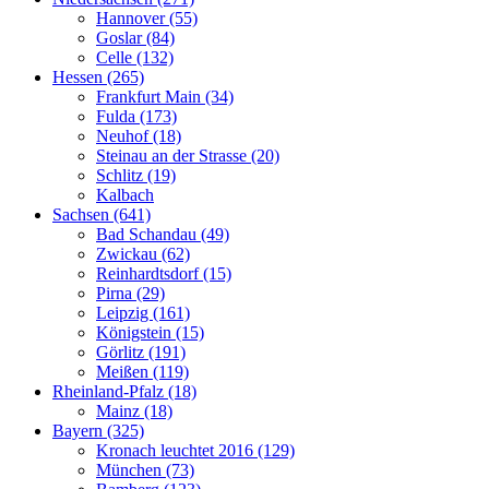
Hannover (55)
Goslar (84)
Celle (132)
Hessen (265)
Frankfurt Main (34)
Fulda (173)
Neuhof (18)
Steinau an der Strasse (20)
Schlitz (19)
Kalbach
Sachsen (641)
Bad Schandau (49)
Zwickau (62)
Reinhardtsdorf (15)
Pirna (29)
Leipzig (161)
Königstein (15)
Görlitz (191)
Meißen (119)
Rheinland-Pfalz (18)
Mainz (18)
Bayern (325)
Kronach leuchtet 2016 (129)
München (73)