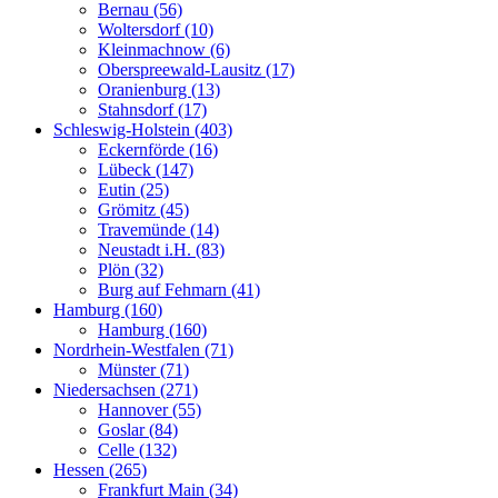
Bernau (56)
Woltersdorf (10)
Kleinmachnow (6)
Oberspreewald-Lausitz (17)
Oranienburg (13)
Stahnsdorf (17)
Schleswig-Holstein (403)
Eckernförde (16)
Lübeck (147)
Eutin (25)
Grömitz (45)
Travemünde (14)
Neustadt i.H. (83)
Plön (32)
Burg auf Fehmarn (41)
Hamburg (160)
Hamburg (160)
Nordrhein-Westfalen (71)
Münster (71)
Niedersachsen (271)
Hannover (55)
Goslar (84)
Celle (132)
Hessen (265)
Frankfurt Main (34)