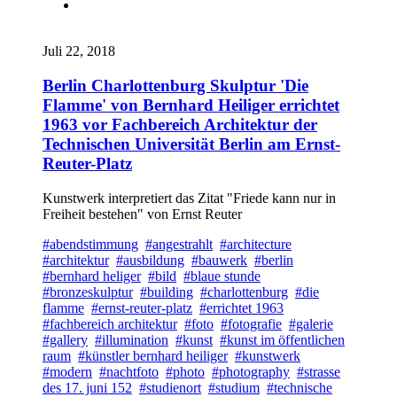
Juli 22, 2018
Berlin Charlottenburg Skulptur 'Die
Flamme' von Bernhard Heiliger errichtet
1963 vor Fachbereich Architektur der
Technischen Universität Berlin am Ernst-
Reuter-Platz
Kunstwerk interpretiert das Zitat "Friede kann nur in
Freiheit bestehen" von Ernst Reuter
#abendstimmung
#angestrahlt
#architecture
#architektur
#ausbildung
#bauwerk
#berlin
#bernhard heliger
#bild
#blaue stunde
#bronzeskulptur
#building
#charlottenburg
#die
flamme
#ernst-reuter-platz
#errichtet 1963
#fachbereich architektur
#foto
#fotografie
#galerie
#gallery
#illumination
#kunst
#kunst im öffentlichen
raum
#künstler bernhard heiliger
#kunstwerk
#modern
#nachtfoto
#photo
#photography
#strasse
des 17. juni 152
#studienort
#studium
#technische