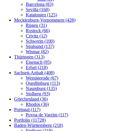
Barcelona (83)
Sevilla (168)
Katalonien (125)
Mecklenburg-Vorpommern (428)
Rügen (31)
Rostock (66)
Crivitz (12)
Schwerin (100)
Stralsund (137)
Wismar (82)
Thüringen (313)
Eisenach (95)
Erfurt (218)
Sachsen-Anhalt (408)
Wernigerode (67)
Quedlinburg (113)
Naumburg (135)
Stolberg (93)
Griechenland (36)
Rhodos (36)
Portugal (117)
Povoa de Varzim (117)
Portfolio (11728)
Baden-Württemberg (218)
Freiburg (218)