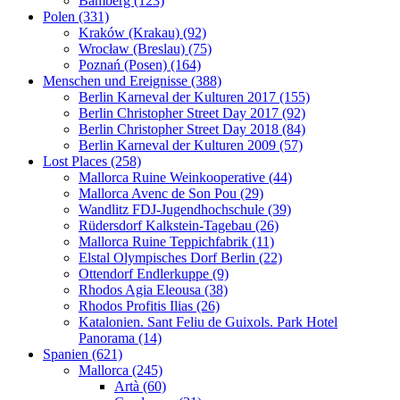
Bamberg (123)
Polen (331)
Kraków (Krakau) (92)
Wrocław (Breslau) (75)
Poznań (Posen) (164)
Menschen und Ereignisse (388)
Berlin Karneval der Kulturen 2017 (155)
Berlin Christopher Street Day 2017 (92)
Berlin Christopher Street Day 2018 (84)
Berlin Karneval der Kulturen 2009 (57)
Lost Places (258)
Mallorca Ruine Weinkooperative (44)
Mallorca Avenc de Son Pou (29)
Wandlitz FDJ-Jugendhochschule (39)
Rüdersdorf Kalkstein-Tagebau (26)
Mallorca Ruine Teppichfabrik (11)
Elstal Olympisches Dorf Berlin (22)
Ottendorf Endlerkuppe (9)
Rhodos Agia Eleousa (38)
Rhodos Profitis Ilias (26)
Katalonien. Sant Feliu de Guixols. Park Hotel
Panorama (14)
Spanien (621)
Mallorca (245)
Artà (60)