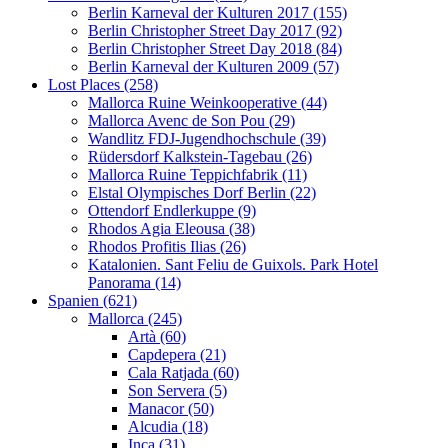
Berlin Karneval der Kulturen 2017 (155)
Berlin Christopher Street Day 2017 (92)
Berlin Christopher Street Day 2018 (84)
Berlin Karneval der Kulturen 2009 (57)
Lost Places (258)
Mallorca Ruine Weinkooperative (44)
Mallorca Avenc de Son Pou (29)
Wandlitz FDJ-Jugendhochschule (39)
Rüdersdorf Kalkstein-Tagebau (26)
Mallorca Ruine Teppichfabrik (11)
Elstal Olympisches Dorf Berlin (22)
Ottendorf Endlerkuppe (9)
Rhodos Agia Eleousa (38)
Rhodos Profitis Ilias (26)
Katalonien. Sant Feliu de Guixols. Park Hotel
Panorama (14)
Spanien (621)
Mallorca (245)
Artà (60)
Capdepera (21)
Cala Ratjada (60)
Son Servera (5)
Manacor (50)
Alcudia (18)
Inca (31)