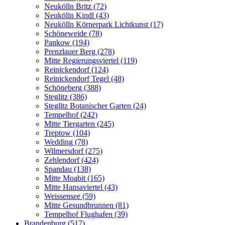
Neukölln Britz (72)
Neukölln Kindl (43)
Neukölln Körnerpark Lichtkunst (17)
Schöneweide (78)
Pankow (194)
Prenzlauer Berg (278)
Mitte Regierungsviertel (119)
Reinickendorf (124)
Reinickendorf Tegel (48)
Schöneberg (388)
Steglitz (386)
Steglitz Botanischer Garten (24)
Tempelhof (242)
Mitte Tiergarten (245)
Treptow (104)
Wedding (78)
Wilmersdorf (275)
Zehlendorf (424)
Spandau (138)
Mitte Moabit (165)
Mitte Hansaviertel (43)
Weissensee (59)
Mitte Gesundbrunnen (81)
Tempelhof Flughafen (39)
Brandenburg (517)