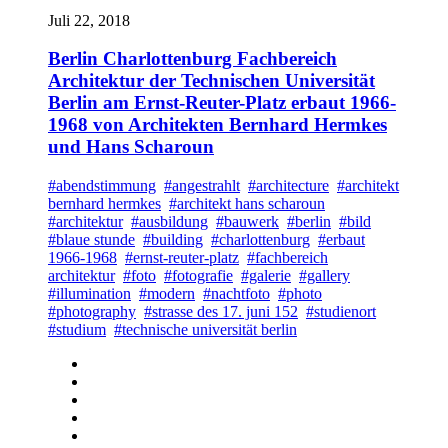
Juli 22, 2018
Berlin Charlottenburg Fachbereich
Architektur der Technischen Universität
Berlin am Ernst-Reuter-Platz erbaut 1966-
1968 von Architekten Bernhard Hermkes
und Hans Scharoun
#abendstimmung
#angestrahlt
#architecture
#architekt
bernhard hermkes
#architekt hans scharoun
#architektur
#ausbildung
#bauwerk
#berlin
#bild
#blaue stunde
#building
#charlottenburg
#erbaut
1966-1968
#ernst-reuter-platz
#fachbereich
architektur
#foto
#fotografie
#galerie
#gallery
#illumination
#modern
#nachtfoto
#photo
#photography
#strasse des 17. juni 152
#studienort
#studium
#technische universität berlin