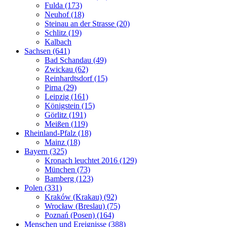
Fulda (173)
Neuhof (18)
Steinau an der Strasse (20)
Schlitz (19)
Kalbach
Sachsen (641)
Bad Schandau (49)
Zwickau (62)
Reinhardtsdorf (15)
Pirna (29)
Leipzig (161)
Königstein (15)
Görlitz (191)
Meißen (119)
Rheinland-Pfalz (18)
Mainz (18)
Bayern (325)
Kronach leuchtet 2016 (129)
München (73)
Bamberg (123)
Polen (331)
Kraków (Krakau) (92)
Wrocław (Breslau) (75)
Poznań (Posen) (164)
Menschen und Ereignisse (388)