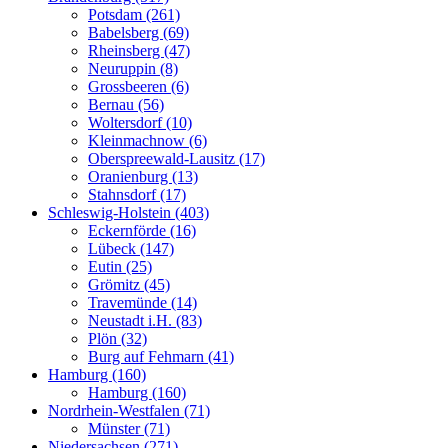
Potsdam (261)
Babelsberg (69)
Rheinsberg (47)
Neuruppin (8)
Grossbeeren (6)
Bernau (56)
Woltersdorf (10)
Kleinmachnow (6)
Oberspreewald-Lausitz (17)
Oranienburg (13)
Stahnsdorf (17)
Schleswig-Holstein (403)
Eckernförde (16)
Lübeck (147)
Eutin (25)
Grömitz (45)
Travemünde (14)
Neustadt i.H. (83)
Plön (32)
Burg auf Fehmarn (41)
Hamburg (160)
Hamburg (160)
Nordrhein-Westfalen (71)
Münster (71)
Niedersachsen (271)