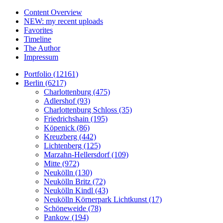
Content Overview
NEW: my recent uploads
Favorites
Timeline
The Author
Impressum
Portfolio (12161)
Berlin (6217)
Charlottenburg (475)
Adlershof (93)
Charlottenburg Schloss (35)
Friedrichshain (195)
Köpenick (86)
Kreuzberg (442)
Lichtenberg (125)
Marzahn-Hellersdorf (109)
Mitte (972)
Neukölln (130)
Neukölln Britz (72)
Neukölln Kindl (43)
Neukölln Körnerpark Lichtkunst (17)
Schöneweide (78)
Pankow (194)