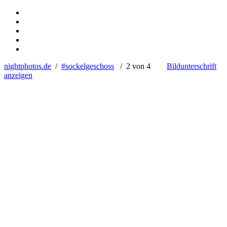
nightphotos.de
/
#sockelgeschoss
/ 2 von 4
Bildunterschrift
anzeigen