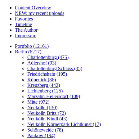
Content Overview
NEW: my recent uploads
Favorites
Timeline
The Author
Impressum
Portfolio (12161)
Berlin (6217)
Charlottenburg (475)
Adlershof (93)
Charlottenburg Schloss (35)
Friedrichshain (195)
Köpenick (86)
Kreuzberg (442)
Lichtenberg (125)
Marzahn-Hellersdorf (109)
Mitte (972)
Neukölln (130)
Neukölln Britz (72)
Neukölln Kindl (43)
Neukölln Körnerpark Lichtkunst (17)
Schöneweide (78)
Pankow (194)