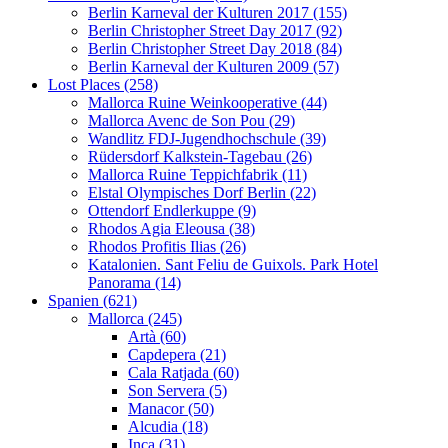
Berlin Karneval der Kulturen 2017 (155)
Berlin Christopher Street Day 2017 (92)
Berlin Christopher Street Day 2018 (84)
Berlin Karneval der Kulturen 2009 (57)
Lost Places (258)
Mallorca Ruine Weinkooperative (44)
Mallorca Avenc de Son Pou (29)
Wandlitz FDJ-Jugendhochschule (39)
Rüdersdorf Kalkstein-Tagebau (26)
Mallorca Ruine Teppichfabrik (11)
Elstal Olympisches Dorf Berlin (22)
Ottendorf Endlerkuppe (9)
Rhodos Agia Eleousa (38)
Rhodos Profitis Ilias (26)
Katalonien. Sant Feliu de Guixols. Park Hotel
Panorama (14)
Spanien (621)
Mallorca (245)
Artà (60)
Capdepera (21)
Cala Ratjada (60)
Son Servera (5)
Manacor (50)
Alcudia (18)
Inca (31)