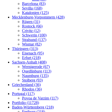
Barcelona (83)
Sevilla (168)
Katalonien (125)
Mecklenburg-Vorpommern (428)
Rügen (31)
Rostock (66)
Crivitz (12)
Schwerin (100)
Stralsund (137)
Wismar (82)
Thüringen (313)
Eisenach (95)
Erfurt (218)
Sachsen-Anhalt (408)
Wernigerode (67)
Quedlinburg (113)
Naumburg (135)
Stolberg (93)
Griechenland (36)
Rhodos (36)
Portugal (117)
Povoa de Varzim (117)
Portfolio (11728)
Baden-Württemberg (218)
Freiburg (218)