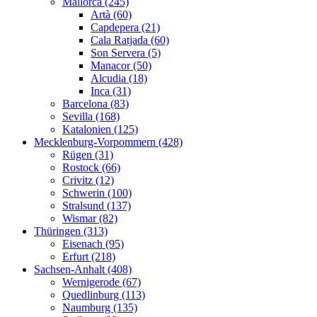
Mallorca (245)
Artà (60)
Capdepera (21)
Cala Ratjada (60)
Son Servera (5)
Manacor (50)
Alcudia (18)
Inca (31)
Barcelona (83)
Sevilla (168)
Katalonien (125)
Mecklenburg-Vorpommern (428)
Rügen (31)
Rostock (66)
Crivitz (12)
Schwerin (100)
Stralsund (137)
Wismar (82)
Thüringen (313)
Eisenach (95)
Erfurt (218)
Sachsen-Anhalt (408)
Wernigerode (67)
Quedlinburg (113)
Naumburg (135)