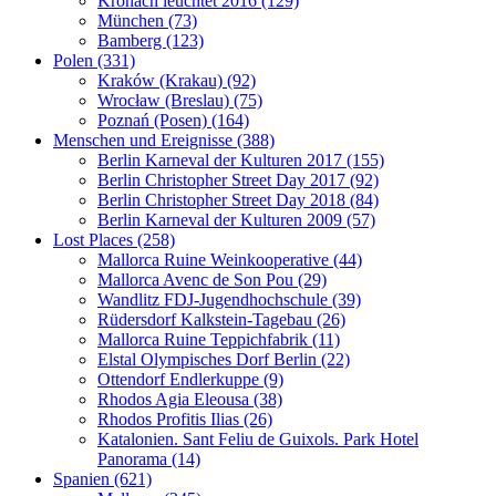
Kronach leuchtet 2016 (129)
München (73)
Bamberg (123)
Polen (331)
Kraków (Krakau) (92)
Wrocław (Breslau) (75)
Poznań (Posen) (164)
Menschen und Ereignisse (388)
Berlin Karneval der Kulturen 2017 (155)
Berlin Christopher Street Day 2017 (92)
Berlin Christopher Street Day 2018 (84)
Berlin Karneval der Kulturen 2009 (57)
Lost Places (258)
Mallorca Ruine Weinkooperative (44)
Mallorca Avenc de Son Pou (29)
Wandlitz FDJ-Jugendhochschule (39)
Rüdersdorf Kalkstein-Tagebau (26)
Mallorca Ruine Teppichfabrik (11)
Elstal Olympisches Dorf Berlin (22)
Ottendorf Endlerkuppe (9)
Rhodos Agia Eleousa (38)
Rhodos Profitis Ilias (26)
Katalonien. Sant Feliu de Guixols. Park Hotel
Panorama (14)
Spanien (621)