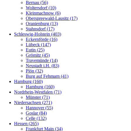
Bernau (56)
Woltersdorf (10)
Kleinmachnow (6)
Oberspreewald-Lausitz (17)
Oranienburg (13)
Stahnsdorf (17)
Schleswig-Holstein (403)
Eckernförde (16)
Lübeck (147)
Eutin (25)
Grömitz (45)
Travemünde (14)
Neustadt i.H. (83)
Plön (32)
Burg auf Fehmarn (41)
Hamburg (160)
Hamburg (160)
Nordrhein-Westfalen (71)
Münster (71)
Niedersachsen (271)
Hannover (55)
Goslar (84)
Celle (132)
Hessen (265)
Frankfurt Main (34)