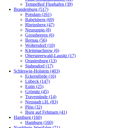
Tempelhof Flughafen (39)
Brandenburg (517)
Potsdam (261)
Babelsberg (69)
Rheinsberg (47)
Neuruppin (8)
Grossbeeren (6)
Bernau (56)
Woltersdorf (10)
Kleinmachnow (6)
Oberspreewald-Lausitz (17)
Oranienburg (13)
Stahnsdorf (17)
Schleswig-Holstein (403)
Eckernförde (16)
Lübeck (147)
Eutin (25)
Grömitz (45)
Travemünde (14)
Neustadt i.H. (83)
Plön (32)
Burg auf Fehmarn (41)
Hamburg (160)
Hamburg (160)
Nordrhein-Westfalen (71)