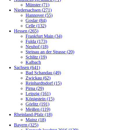
Münster (71)
Niedersachsen (271)
Hannover (55)
Goslar (84)
Celle (132)
Hessen (265)
Frankfurt Main (34)
Fulda (173)
Neuhof (18)
Steinau an der Strasse (20)
Schlitz (19)
Kalbach
Sachsen (641)
Bad Schandau (49)
Zwickau (62)
Reinhardtsdorf (15)
Pirna (29)
Leipzig (161)
Königstein (15)
Görlitz (191)
Meißen (119)
Rheinland-Pfalz (18)
Mainz (18)
Bayern (325)