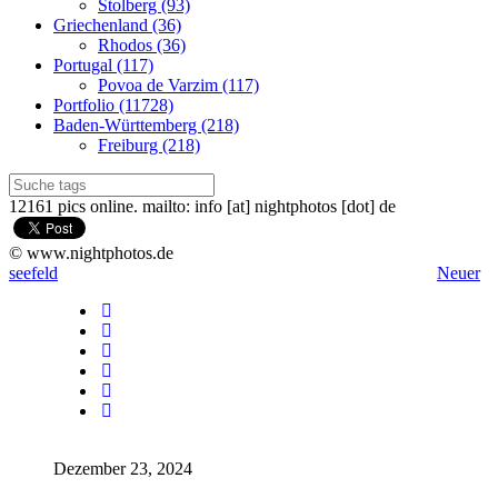
Stolberg (93)
Griechenland (36)
Rhodos (36)
Portugal (117)
Povoa de Varzim (117)
Portfolio (11728)
Baden-Württemberg (218)
Freiburg (218)
12161 pics online. mailto: info [at] nightphotos [dot] de
© www.nightphotos.de
seefeld
Neuer
Dezember 23, 2024