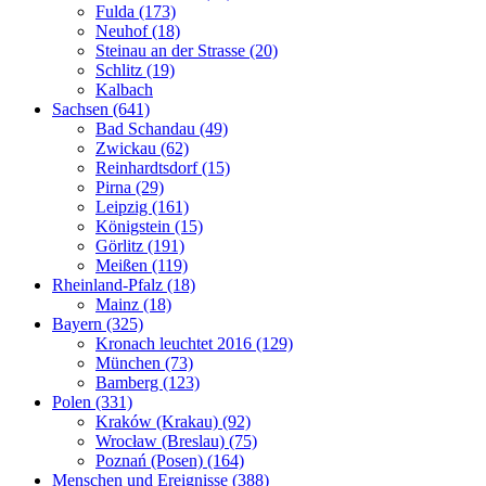
Fulda (173)
Neuhof (18)
Steinau an der Strasse (20)
Schlitz (19)
Kalbach
Sachsen (641)
Bad Schandau (49)
Zwickau (62)
Reinhardtsdorf (15)
Pirna (29)
Leipzig (161)
Königstein (15)
Görlitz (191)
Meißen (119)
Rheinland-Pfalz (18)
Mainz (18)
Bayern (325)
Kronach leuchtet 2016 (129)
München (73)
Bamberg (123)
Polen (331)
Kraków (Krakau) (92)
Wrocław (Breslau) (75)
Poznań (Posen) (164)
Menschen und Ereignisse (388)