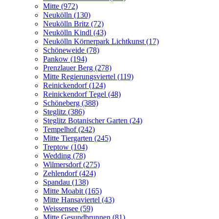
Mitte (972)
Neukölln (130)
Neukölln Britz (72)
Neukölln Kindl (43)
Neukölln Körnerpark Lichtkunst (17)
Schöneweide (78)
Pankow (194)
Prenzlauer Berg (278)
Mitte Regierungsviertel (119)
Reinickendorf (124)
Reinickendorf Tegel (48)
Schöneberg (388)
Steglitz (386)
Steglitz Botanischer Garten (24)
Tempelhof (242)
Mitte Tiergarten (245)
Treptow (104)
Wedding (78)
Wilmersdorf (275)
Zehlendorf (424)
Spandau (138)
Mitte Moabit (165)
Mitte Hansaviertel (43)
Weissensee (59)
Mitte Gesundbrunnen (81)