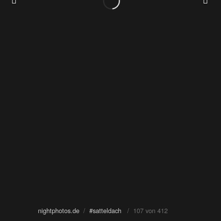
nightphotos.de
/
#satteldach
/ 107 von 412