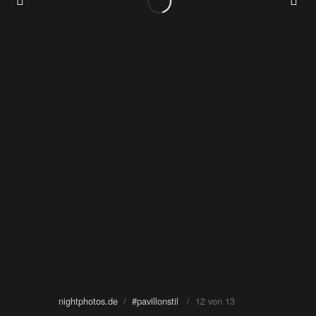
nightphotos.de
/
#pavillonstil
/ 12 von 13