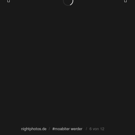
nightphotos.de
/
#moabiter werder
/ 6 von 12