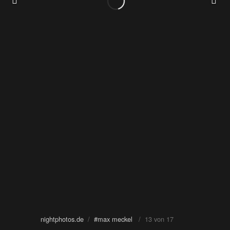
nightphotos.de
/
#max meckel
/ 13 von 17