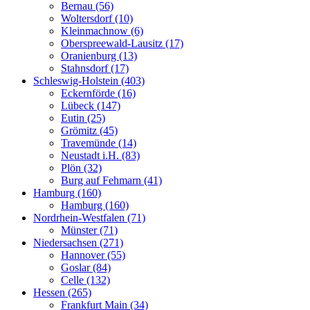
Bernau (56)
Woltersdorf (10)
Kleinmachnow (6)
Oberspreewald-Lausitz (17)
Oranienburg (13)
Stahnsdorf (17)
Schleswig-Holstein (403)
Eckernförde (16)
Lübeck (147)
Eutin (25)
Grömitz (45)
Travemünde (14)
Neustadt i.H. (83)
Plön (32)
Burg auf Fehmarn (41)
Hamburg (160)
Hamburg (160)
Nordrhein-Westfalen (71)
Münster (71)
Niedersachsen (271)
Hannover (55)
Goslar (84)
Celle (132)
Hessen (265)
Frankfurt Main (34)