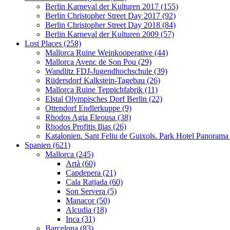
Berlin Karneval der Kulturen 2017 (155)
Berlin Christopher Street Day 2017 (92)
Berlin Christopher Street Day 2018 (84)
Berlin Karneval der Kulturen 2009 (57)
Lost Places (258)
Mallorca Ruine Weinkooperative (44)
Mallorca Avenc de Son Pou (29)
Wandlitz FDJ-Jugendhochschule (39)
Rüdersdorf Kalkstein-Tagebau (26)
Mallorca Ruine Teppichfabrik (11)
Elstal Olympisches Dorf Berlin (22)
Ottendorf Endlerkuppe (9)
Rhodos Agia Eleousa (38)
Rhodos Profitis Ilias (26)
Katalonien. Sant Feliu de Guixols. Park Hotel Panorama
Spanien (621)
Mallorca (245)
Artà (60)
Capdepera (21)
Cala Ratjada (60)
Son Servera (5)
Manacor (50)
Alcudia (18)
Inca (31)
Barcelona (83)