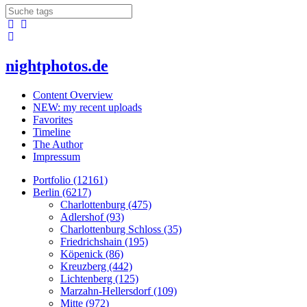
nightphotos.de
Content Overview
NEW: my recent uploads
Favorites
Timeline
The Author
Impressum
Portfolio (12161)
Berlin (6217)
Charlottenburg (475)
Adlershof (93)
Charlottenburg Schloss (35)
Friedrichshain (195)
Köpenick (86)
Kreuzberg (442)
Lichtenberg (125)
Marzahn-Hellersdorf (109)
Mitte (972)