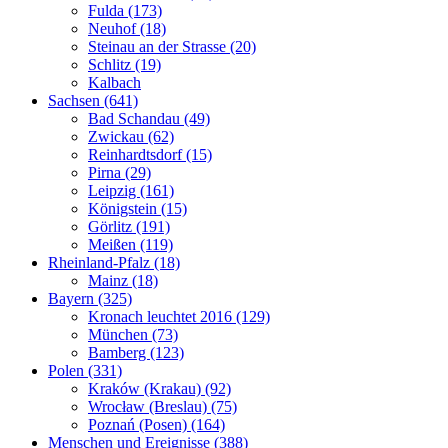
Fulda (173)
Neuhof (18)
Steinau an der Strasse (20)
Schlitz (19)
Kalbach
Sachsen (641)
Bad Schandau (49)
Zwickau (62)
Reinhardtsdorf (15)
Pirna (29)
Leipzig (161)
Königstein (15)
Görlitz (191)
Meißen (119)
Rheinland-Pfalz (18)
Mainz (18)
Bayern (325)
Kronach leuchtet 2016 (129)
München (73)
Bamberg (123)
Polen (331)
Kraków (Krakau) (92)
Wrocław (Breslau) (75)
Poznań (Posen) (164)
Menschen und Ereignisse (388)