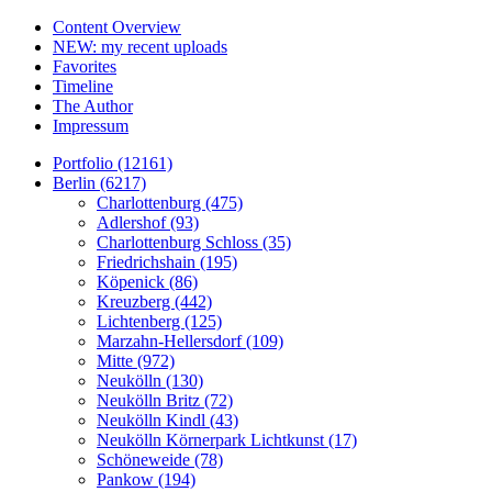
Content Overview
NEW: my recent uploads
Favorites
Timeline
The Author
Impressum
Portfolio (12161)
Berlin (6217)
Charlottenburg (475)
Adlershof (93)
Charlottenburg Schloss (35)
Friedrichshain (195)
Köpenick (86)
Kreuzberg (442)
Lichtenberg (125)
Marzahn-Hellersdorf (109)
Mitte (972)
Neukölln (130)
Neukölln Britz (72)
Neukölln Kindl (43)
Neukölln Körnerpark Lichtkunst (17)
Schöneweide (78)
Pankow (194)