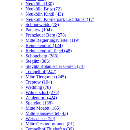
Neukölln (130)
Neukölln Britz (72)
Neukölln Kindl (43)
Neukölln Körnerpark Lichtkunst (17)
Schöneweide (78)
Pankow (194)
Prenzlauer Berg (278)
Mitte Regierungsviertel (119)
Reinickendorf (124)
Reinickendorf Tegel (48)
Schöneberg (388)
Steglitz (386)
Steglitz Botanischer Garten (24)
Tempelhof (242)
Mitte Tiergarten (245)
Treptow (104)
Wedding (78)
Wilmersdorf (275)
Zehlendorf (424)
Spandau (138)
Mitte Moabit (165)
Mitte Hansaviertel (43)
Weissensee (59)
Mitte Gesundbrunnen (81)
Tempelhof Flughafen (39)