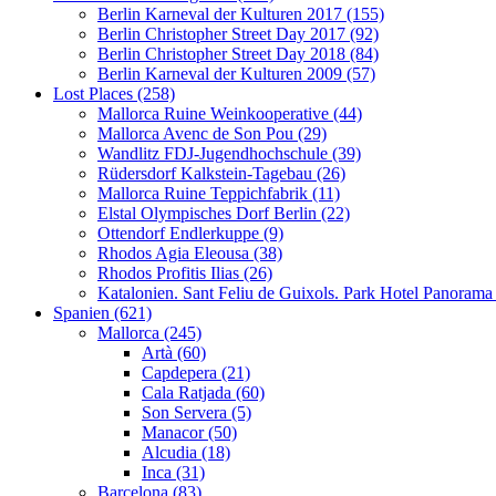
Berlin Karneval der Kulturen 2017 (155)
Berlin Christopher Street Day 2017 (92)
Berlin Christopher Street Day 2018 (84)
Berlin Karneval der Kulturen 2009 (57)
Lost Places (258)
Mallorca Ruine Weinkooperative (44)
Mallorca Avenc de Son Pou (29)
Wandlitz FDJ-Jugendhochschule (39)
Rüdersdorf Kalkstein-Tagebau (26)
Mallorca Ruine Teppichfabrik (11)
Elstal Olympisches Dorf Berlin (22)
Ottendorf Endlerkuppe (9)
Rhodos Agia Eleousa (38)
Rhodos Profitis Ilias (26)
Katalonien. Sant Feliu de Guixols. Park Hotel Panorama
Spanien (621)
Mallorca (245)
Artà (60)
Capdepera (21)
Cala Ratjada (60)
Son Servera (5)
Manacor (50)
Alcudia (18)
Inca (31)
Barcelona (83)