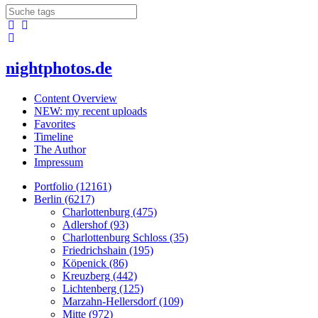
nightphotos.de
Content Overview
NEW: my recent uploads
Favorites
Timeline
The Author
Impressum
Portfolio (12161)
Berlin (6217)
Charlottenburg (475)
Adlershof (93)
Charlottenburg Schloss (35)
Friedrichshain (195)
Köpenick (86)
Kreuzberg (442)
Lichtenberg (125)
Marzahn-Hellersdorf (109)
Mitte (972)