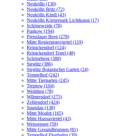
Neukölln (130)
Neukölln Britz (72)
Neukölln Kindl (43)
Neukölln Körnerpark Lichtkunst (17)
Schöneweide (78)
Pankow (194)
Prenzlauer Berg (278)
Mitte Regierungsviertel (119)
Reinickendorf (124)
Reinickendorf Tegel (48)
Schöneberg (388)
Steglitz (386)
Steglitz Botanischer Garten (24)
Tempelhof (242)
Mitte Tiergarten (245)
Treptow (104)
Wedding (78)
Wilmersdorf (275)
Zehlendorf (424)
Spandau (138)
Mitte Moabit (165)
Mitte Hansaviertel (43)
Weissensee (59)
Mitte Gesundbrunnen (81)
Tempelhof Flughafen (39)