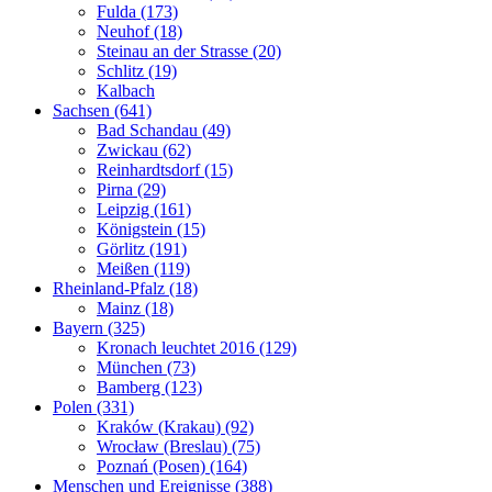
Fulda (173)
Neuhof (18)
Steinau an der Strasse (20)
Schlitz (19)
Kalbach
Sachsen (641)
Bad Schandau (49)
Zwickau (62)
Reinhardtsdorf (15)
Pirna (29)
Leipzig (161)
Königstein (15)
Görlitz (191)
Meißen (119)
Rheinland-Pfalz (18)
Mainz (18)
Bayern (325)
Kronach leuchtet 2016 (129)
München (73)
Bamberg (123)
Polen (331)
Kraków (Krakau) (92)
Wrocław (Breslau) (75)
Poznań (Posen) (164)
Menschen und Ereignisse (388)