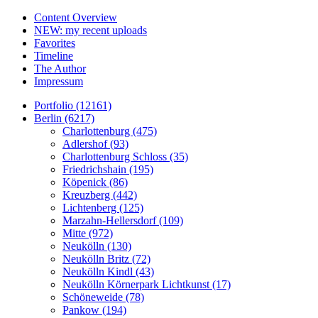
Content Overview
NEW: my recent uploads
Favorites
Timeline
The Author
Impressum
Portfolio (12161)
Berlin (6217)
Charlottenburg (475)
Adlershof (93)
Charlottenburg Schloss (35)
Friedrichshain (195)
Köpenick (86)
Kreuzberg (442)
Lichtenberg (125)
Marzahn-Hellersdorf (109)
Mitte (972)
Neukölln (130)
Neukölln Britz (72)
Neukölln Kindl (43)
Neukölln Körnerpark Lichtkunst (17)
Schöneweide (78)
Pankow (194)