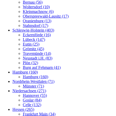
Bernau (56)
Woltersdorf (10)
Kleinmachnow (6)
Oberspreewald-Lausitz (17)
Oranienburg (13)
Stahnsdorf (17)
Schleswig-Holstein (403)
Eckernförde (16)
Lübeck (147)
Eutin (25)
Grömitz (45)
Travemünde (14)
Neustadt i.H. (83)
Plön (32)
Burg auf Fehmarn (41)
Hamburg (160)
Hamburg (160)
Nordrhein-Westfalen (71)
Münster (71)
Niedersachsen (271)
Hannover (55)
Goslar (84)
Celle (132)
Hessen (265)
Frankfurt Main (34)