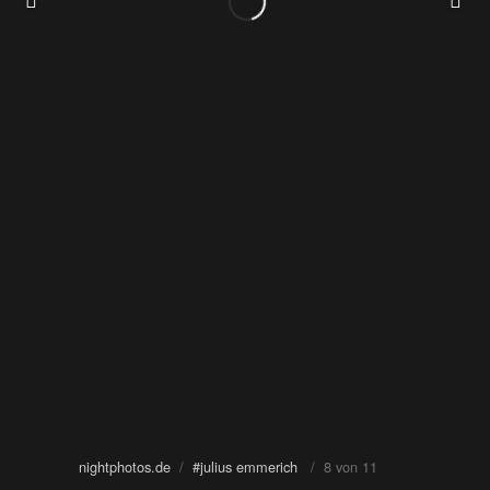
nightphotos.de
/
#julius emmerich
/ 8 von 11