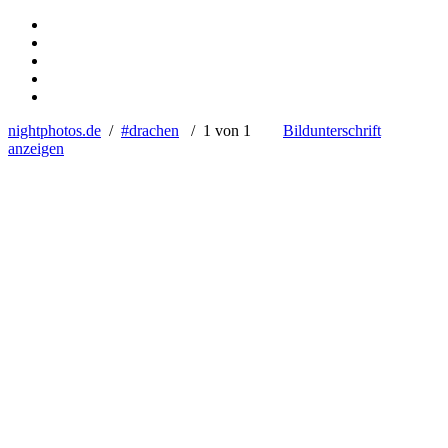
nightphotos.de
/
#drachen
/ 1 von 1
Bildunterschrift
anzeigen