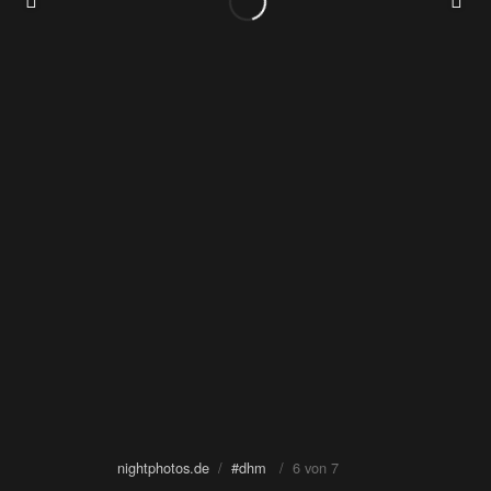
nightphotos.de
/
#dhm
/ 6 von 7