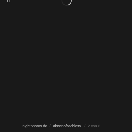
nightphotos.de
/
#bischofsschloss
/ 2 von 2