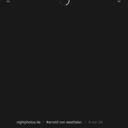
nightphotos.de
/
#arnold von westfalen
/ 6 von 34