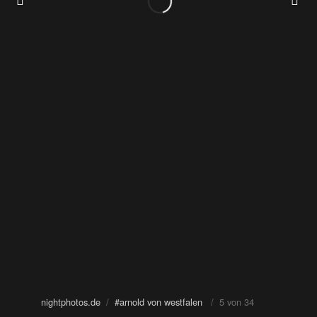
nightphotos.de
/
#arnold von westfalen
/ 5 von 34