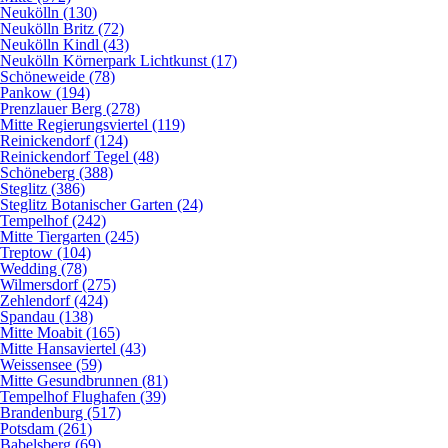
Neukölln (130)
Neukölln Britz (72)
Neukölln Kindl (43)
Neukölln Körnerpark Lichtkunst (17)
Schöneweide (78)
Pankow (194)
Prenzlauer Berg (278)
Mitte Regierungsviertel (119)
Reinickendorf (124)
Reinickendorf Tegel (48)
Schöneberg (388)
Steglitz (386)
Steglitz Botanischer Garten (24)
Tempelhof (242)
Mitte Tiergarten (245)
Treptow (104)
Wedding (78)
Wilmersdorf (275)
Zehlendorf (424)
Spandau (138)
Mitte Moabit (165)
Mitte Hansaviertel (43)
Weissensee (59)
Mitte Gesundbrunnen (81)
Tempelhof Flughafen (39)
Brandenburg (517)
Potsdam (261)
Babelsberg (69)