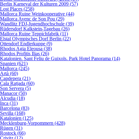
Berlin Karneval der Kulturen 2009 (57)
Lost Places (258)
Mallorca Ruine Weinkooperative (44)
Mallorca Avenc de Son Pou (29)
Wandlitz FDJ-Jugendhochschule (39)
Rüdersdorf Kalkstein-Tagebau (26)
Mallorca Ruine Teppichfabrik (11)
Elstal Olympisches Dorf Berlin (22)
Ottendorf Endlerkuppe (9)
Rhodos Agia Eleousa (38)
Rhodos Profitis Ilias (26)
Katalonien. Sant Feliu de Guixols. Park Hotel Panorama (14)
Spanien (621)
Mallorca (245)
Artà (60)
Capdepera (21)
Cala Ratjada (60)
Son Servera (5)
Manacor (50)
Alcudia (18)
Inca (31)
Barcelona (83)
Sevilla (168)
Katalonien (125)
Mecklenburg-Vorpommern (428)
Rügen (31)
Rostock (66)
Crivitz (12)