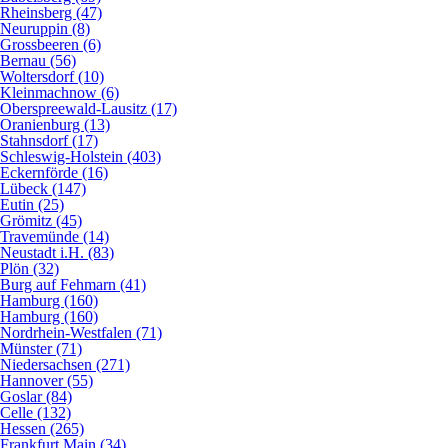
Rheinsberg (47)
Neuruppin (8)
Grossbeeren (6)
Bernau (56)
Woltersdorf (10)
Kleinmachnow (6)
Oberspreewald-Lausitz (17)
Oranienburg (13)
Stahnsdorf (17)
Schleswig-Holstein (403)
Eckernförde (16)
Lübeck (147)
Eutin (25)
Grömitz (45)
Travemünde (14)
Neustadt i.H. (83)
Plön (32)
Burg auf Fehmarn (41)
Hamburg (160)
Hamburg (160)
Nordrhein-Westfalen (71)
Münster (71)
Niedersachsen (271)
Hannover (55)
Goslar (84)
Celle (132)
Hessen (265)
Frankfurt Main (34)