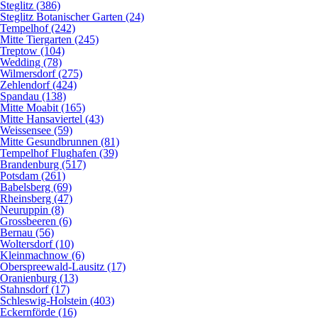
Steglitz (386)
Steglitz Botanischer Garten (24)
Tempelhof (242)
Mitte Tiergarten (245)
Treptow (104)
Wedding (78)
Wilmersdorf (275)
Zehlendorf (424)
Spandau (138)
Mitte Moabit (165)
Mitte Hansaviertel (43)
Weissensee (59)
Mitte Gesundbrunnen (81)
Tempelhof Flughafen (39)
Brandenburg (517)
Potsdam (261)
Babelsberg (69)
Rheinsberg (47)
Neuruppin (8)
Grossbeeren (6)
Bernau (56)
Woltersdorf (10)
Kleinmachnow (6)
Oberspreewald-Lausitz (17)
Oranienburg (13)
Stahnsdorf (17)
Schleswig-Holstein (403)
Eckernförde (16)