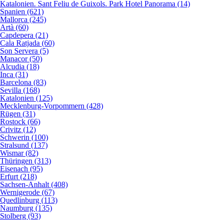
Katalonien. Sant Feliu de Guixols. Park Hotel Panorama (14)
Spanien (621)
Mallorca (245)
Artà (60)
Capdepera (21)
Cala Ratjada (60)
Son Servera (5)
Manacor (50)
Alcudia (18)
Inca (31)
Barcelona (83)
Sevilla (168)
Katalonien (125)
Mecklenburg-Vorpommern (428)
Rügen (31)
Rostock (66)
Crivitz (12)
Schwerin (100)
Stralsund (137)
Wismar (82)
Thüringen (313)
Eisenach (95)
Erfurt (218)
Sachsen-Anhalt (408)
Wernigerode (67)
Quedlinburg (113)
Naumburg (135)
Stolberg (93)