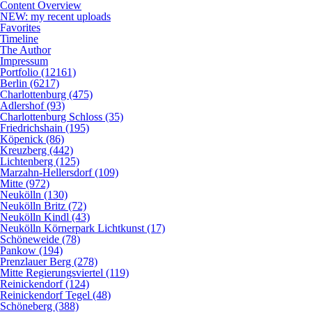
Content Overview
NEW: my recent uploads
Favorites
Timeline
The Author
Impressum
Portfolio (12161)
Berlin (6217)
Charlottenburg (475)
Adlershof (93)
Charlottenburg Schloss (35)
Friedrichshain (195)
Köpenick (86)
Kreuzberg (442)
Lichtenberg (125)
Marzahn-Hellersdorf (109)
Mitte (972)
Neukölln (130)
Neukölln Britz (72)
Neukölln Kindl (43)
Neukölln Körnerpark Lichtkunst (17)
Schöneweide (78)
Pankow (194)
Prenzlauer Berg (278)
Mitte Regierungsviertel (119)
Reinickendorf (124)
Reinickendorf Tegel (48)
Schöneberg (388)