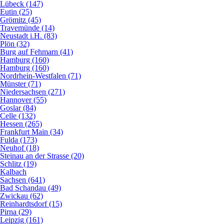
Lübeck (147)
Eutin (25)
Grömitz (45)
Travemünde (14)
Neustadt i.H. (83)
Plön (32)
Burg auf Fehmarn (41)
Hamburg (160)
Hamburg (160)
Nordrhein-Westfalen (71)
Münster (71)
Niedersachsen (271)
Hannover (55)
Goslar (84)
Celle (132)
Hessen (265)
Frankfurt Main (34)
Fulda (173)
Neuhof (18)
Steinau an der Strasse (20)
Schlitz (19)
Kalbach
Sachsen (641)
Bad Schandau (49)
Zwickau (62)
Reinhardtsdorf (15)
Pirna (29)
Leipzig (161)