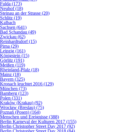
Fulda (173)
Neuhof (18)
Steinau an der Strasse (20)
Schlitz (19)
Kalbach
Sachsen (641)
Bad Schandau (49)
Zwickau (62)
Reinhardtsdorf (15)
Pirna (29)
Leipzig (161)
Königstein (15)
Görlitz (191)
Meißen (119)
Rheinland-Pfalz (18)
Mainz (18)
Bayern (325)
Kronach leuchtet 2016 (129)
München (73)
Bamberg (123)
Polen (331)
Kraków (Krakau) (92)
Wrocław (Breslau) (75)
Poznań (Posen) (164)
Menschen und Ereignisse (388)
Berlin Karneval der Kulturen 2017 (155)
Berlin Christopher Street Day 2017 (92)
Berlin Christopher Street Day 2018 (84)