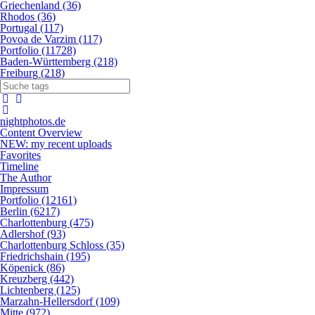
Griechenland (36)
Rhodos (36)
Portugal (117)
Povoa de Varzim (117)
Portfolio (11728)
Baden-Württemberg (218)
Freiburg (218)
nightphotos.de
Content Overview
NEW: my recent uploads
Favorites
Timeline
The Author
Impressum
Portfolio (12161)
Berlin (6217)
Charlottenburg (475)
Adlershof (93)
Charlottenburg Schloss (35)
Friedrichshain (195)
Köpenick (86)
Kreuzberg (442)
Lichtenberg (125)
Marzahn-Hellersdorf (109)
Mitte (972)