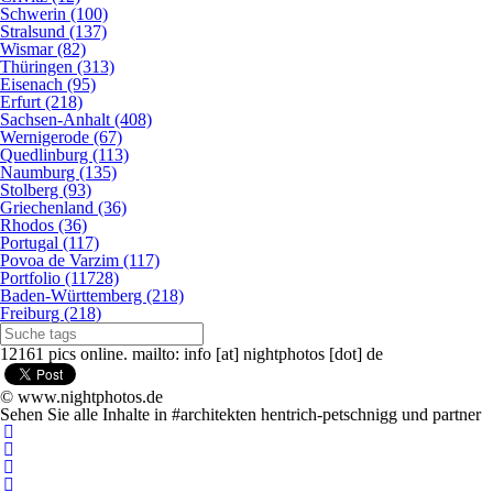
Schwerin (100)
Stralsund (137)
Wismar (82)
Thüringen (313)
Eisenach (95)
Erfurt (218)
Sachsen-Anhalt (408)
Wernigerode (67)
Quedlinburg (113)
Naumburg (135)
Stolberg (93)
Griechenland (36)
Rhodos (36)
Portugal (117)
Povoa de Varzim (117)
Portfolio (11728)
Baden-Württemberg (218)
Freiburg (218)
12161 pics online. mailto: info [at] nightphotos [dot] de
© www.nightphotos.de
Sehen Sie alle Inhalte in #architekten hentrich-petschnigg und partner