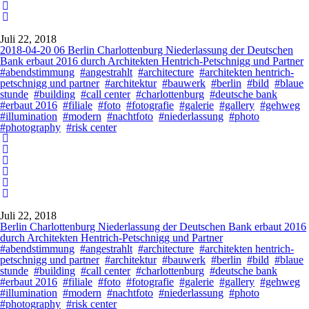
Juli 22, 2018
2018-04-20 06 Berlin Charlottenburg Niederlassung der Deutschen
Bank erbaut 2016 durch Architekten Hentrich-Petschnigg und Partner
#abendstimmung
#angestrahlt
#architecture
#architekten hentrich-
petschnigg und partner
#architektur
#bauwerk
#berlin
#bild
#blaue
stunde
#building
#call center
#charlottenburg
#deutsche bank
#erbaut 2016
#filiale
#foto
#fotografie
#galerie
#gallery
#gehweg
#illumination
#modern
#nachtfoto
#niederlassung
#photo
#photography
#risk center
Juli 22, 2018
Berlin Charlottenburg Niederlassung der Deutschen Bank erbaut 2016
durch Architekten Hentrich-Petschnigg und Partner
#abendstimmung
#angestrahlt
#architecture
#architekten hentrich-
petschnigg und partner
#architektur
#bauwerk
#berlin
#bild
#blaue
stunde
#building
#call center
#charlottenburg
#deutsche bank
#erbaut 2016
#filiale
#foto
#fotografie
#galerie
#gallery
#gehweg
#illumination
#modern
#nachtfoto
#niederlassung
#photo
#photography
#risk center