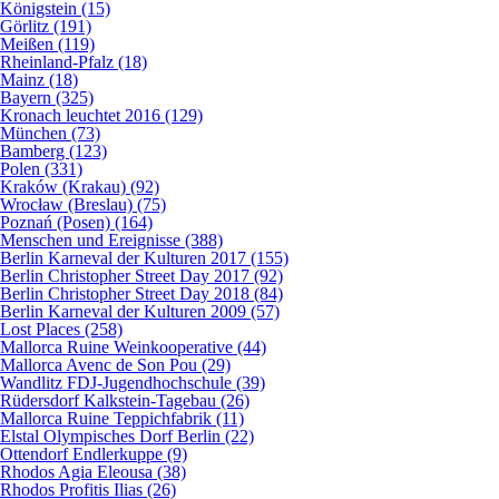
Königstein (15)
Görlitz (191)
Meißen (119)
Rheinland-Pfalz (18)
Mainz (18)
Bayern (325)
Kronach leuchtet 2016 (129)
München (73)
Bamberg (123)
Polen (331)
Kraków (Krakau) (92)
Wrocław (Breslau) (75)
Poznań (Posen) (164)
Menschen und Ereignisse (388)
Berlin Karneval der Kulturen 2017 (155)
Berlin Christopher Street Day 2017 (92)
Berlin Christopher Street Day 2018 (84)
Berlin Karneval der Kulturen 2009 (57)
Lost Places (258)
Mallorca Ruine Weinkooperative (44)
Mallorca Avenc de Son Pou (29)
Wandlitz FDJ-Jugendhochschule (39)
Rüdersdorf Kalkstein-Tagebau (26)
Mallorca Ruine Teppichfabrik (11)
Elstal Olympisches Dorf Berlin (22)
Ottendorf Endlerkuppe (9)
Rhodos Agia Eleousa (38)
Rhodos Profitis Ilias (26)