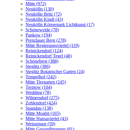
Mitte (972)
Neukölln (130)
Neukölln Britz (72)
Neukölln Kindl (43)
Neukölln Körnerpark Lichtkunst (17)
Schöneweide (78)
Pankow (194)
Prenzlauer Berg (278)
Mitte Regierungsviertel (119)
Reinickendorf (124)
Reinickendorf Tegel (48)
Schöneberg (388)
Steglitz (386)
Steglitz Botanischer Garten (24)
Tempelhof (242)
Mitte Tiergarten (245)
Treptow (104)
Wedding (78)
Wilmersdorf (275)
Zehlendorf (424)
Spandau (138)
Mitte Moabit (165)
Mitte Hansaviertel (43)
Weissensee (59)
Mitte Gesundbrunnen (81)