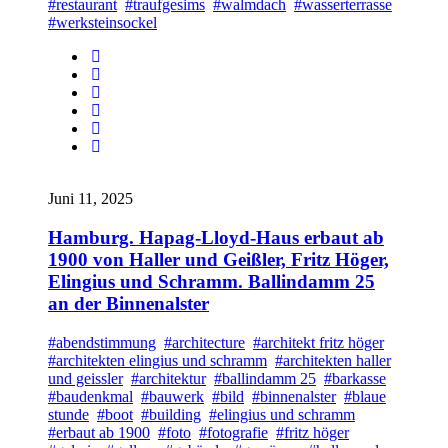
#restaurant
#traufgesims
#walmdach
#wasserterrasse
#werksteinsockel
Juni 11, 2025
Hamburg. Hapag-Lloyd-Haus erbaut ab
1900 von Haller und Geißler, Fritz Höger,
Elingius und Schramm. Ballindamm 25
an der Binnenalster
#abendstimmung
#architecture
#architekt fritz höger
#architekten elingius und schramm
#architekten haller
und geissler
#architektur
#ballindamm 25
#barkasse
#baudenkmal
#bauwerk
#bild
#binnenalster
#blaue
stunde
#boot
#building
#elingius und schramm
#erbaut ab 1900
#foto
#fotografie
#fritz höger