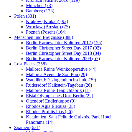
Kronach leuchtet 2016 (129)
München (73)
Bamberg (123)
Polen (331)
Kraków (Krakau) (92)
Wrocław (Breslau) (75)
Poznań (Posen) (164)
Menschen und Ereignisse (388)
Berlin Karneval der Kulturen 2017 (155)
Berlin Christopher Street Day 2017 (92)
Berlin Christopher Street Day 2018 (84)
Berlin Karneval der Kulturen 2009 (57)
Lost Places (258)
Mallorca Ruine Weinkooperative (44)
Mallorca Avenc de Son Pou (29)
Wandlitz FDJ-Jugendhochschule (39)
Rüdersdorf Kalkstein-Tagebau (26)
Mallorca Ruine Teppichfabrik (11)
Elstal Olympisches Dorf Berlin (22)
Ottendorf Endlerkuppe (9)
Rhodos Agia Eleousa (38)
Rhodos Profitis Ilias (26)
Katalonien. Sant Feliu de Guixols. Park Hotel
Panorama (14)
Spanien (621)