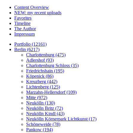
Content Overview
NEW: my recent uploads
Favorites
Timeline
The Author
Impressum
Portfolio (12161)
Berlin (6217)
Charlottenburg (475)
Adlershof (93)
Charlottenburg Schloss (35)
Friedrichshain (195)
Köpenick (86)
Kreuzberg (442)
Lichtenberg (125)
Marzahn-Hellersdorf (109)
Mitte (972)
Neukölln (130)
Neukölln Britz (72)
Neukölln Kindl (43)
Neukölln Körnerpark Lichtkunst (17)
Schöneweide (78)
Pankow (194)