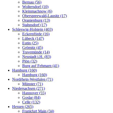
Bernau (56)
Woltersdorf (10)
Kleinmachnow (6)
Oberspreewald-Lausitz (17)
Oranienburg (13)
Stahnsdorf (17)
Schleswig-Holstein (403)
Eckernförde (16)
Lübeck (147)
Eutin (25)
Grömitz (45)
Travemünde (14)
Neustadt i.H. (83)
Plön (32)
Burg auf Fehmarn (41)
Hamburg (160)
Hamburg (160)
Nordrhein-Westfalen (71)
Münster (71)
Niedersachsen (271)
Hannover (55)
Goslar (84)
Celle (132)
Hessen (265)
Frankfurt Main (34)