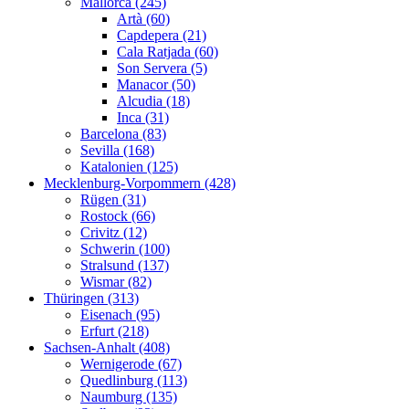
Mallorca (245)
Artà (60)
Capdepera (21)
Cala Ratjada (60)
Son Servera (5)
Manacor (50)
Alcudia (18)
Inca (31)
Barcelona (83)
Sevilla (168)
Katalonien (125)
Mecklenburg-Vorpommern (428)
Rügen (31)
Rostock (66)
Crivitz (12)
Schwerin (100)
Stralsund (137)
Wismar (82)
Thüringen (313)
Eisenach (95)
Erfurt (218)
Sachsen-Anhalt (408)
Wernigerode (67)
Quedlinburg (113)
Naumburg (135)