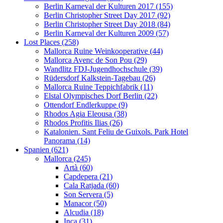
Berlin Karneval der Kulturen 2017 (155)
Berlin Christopher Street Day 2017 (92)
Berlin Christopher Street Day 2018 (84)
Berlin Karneval der Kulturen 2009 (57)
Lost Places (258)
Mallorca Ruine Weinkooperative (44)
Mallorca Avenc de Son Pou (29)
Wandlitz FDJ-Jugendhochschule (39)
Rüdersdorf Kalkstein-Tagebau (26)
Mallorca Ruine Teppichfabrik (11)
Elstal Olympisches Dorf Berlin (22)
Ottendorf Endlerkuppe (9)
Rhodos Agia Eleousa (38)
Rhodos Profitis Ilias (26)
Katalonien. Sant Feliu de Guixols. Park Hotel
Panorama (14)
Spanien (621)
Mallorca (245)
Artà (60)
Capdepera (21)
Cala Ratjada (60)
Son Servera (5)
Manacor (50)
Alcudia (18)
Inca (31)