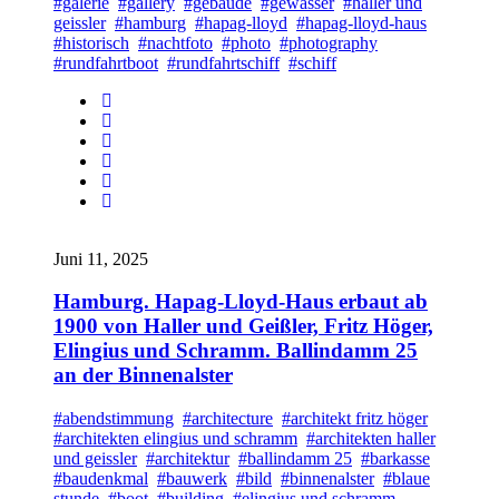
#galerie
#gallery
#gebäude
#gewässer
#haller und
geissler
#hamburg
#hapag-lloyd
#hapag-lloyd-haus
#historisch
#nachtfoto
#photo
#photography
#rundfahrtboot
#rundfahrtschiff
#schiff
Juni 11, 2025
Hamburg. Hapag-Lloyd-Haus erbaut ab
1900 von Haller und Geißler, Fritz Höger,
Elingius und Schramm. Ballindamm 25
an der Binnenalster
#abendstimmung
#architecture
#architekt fritz höger
#architekten elingius und schramm
#architekten haller
und geissler
#architektur
#ballindamm 25
#barkasse
#baudenkmal
#bauwerk
#bild
#binnenalster
#blaue
stunde
#boot
#building
#elingius und schramm