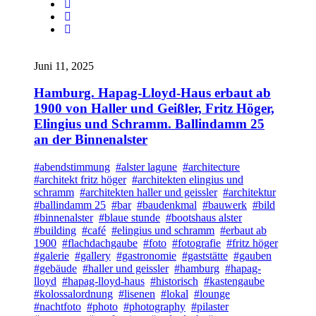
Juni 11, 2025
Hamburg. Hapag-Lloyd-Haus erbaut ab
1900 von Haller und Geißler, Fritz Höger,
Elingius und Schramm. Ballindamm 25
an der Binnenalster
#abendstimmung
#alster lagune
#architecture
#architekt fritz höger
#architekten elingius und
schramm
#architekten haller und geissler
#architektur
#ballindamm 25
#bar
#baudenkmal
#bauwerk
#bild
#binnenalster
#blaue stunde
#bootshaus alster
#building
#café
#elingius und schramm
#erbaut ab
1900
#flachdachgaube
#foto
#fotografie
#fritz höger
#galerie
#gallery
#gastronomie
#gaststätte
#gauben
#gebäude
#haller und geissler
#hamburg
#hapag-
lloyd
#hapag-lloyd-haus
#historisch
#kastengaube
#kolossalordnung
#lisenen
#lokal
#lounge
#nachtfoto
#photo
#photography
#pilaster