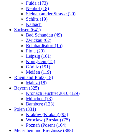
Fulda (173)
Neuhof (18)
Steinau an der Strasse (20)
Schlitz (19)
Kalbach
Sachsen (641)
Bad Schandau (49)
Zwickau (62)
Reinhardtsdorf (15)
Pirna (29)
Leipzig (161)
Königstein (15)
Görlitz (191)
Meißen (119)
Rheinland-Pfalz (18)
Mainz (18)
Bayern (325)
Kronach leuchtet 2016 (129)
München (73)
Bamberg (123)
Polen (331)
Kraków (Krakau) (92)
Wrocław (Breslau) (75)
Poznań (Posen) (164)
Menschen und Ereignisse (388)