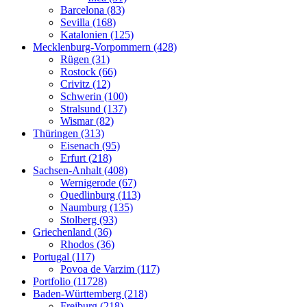
Barcelona (83)
Sevilla (168)
Katalonien (125)
Mecklenburg-Vorpommern (428)
Rügen (31)
Rostock (66)
Crivitz (12)
Schwerin (100)
Stralsund (137)
Wismar (82)
Thüringen (313)
Eisenach (95)
Erfurt (218)
Sachsen-Anhalt (408)
Wernigerode (67)
Quedlinburg (113)
Naumburg (135)
Stolberg (93)
Griechenland (36)
Rhodos (36)
Portugal (117)
Povoa de Varzim (117)
Portfolio (11728)
Baden-Württemberg (218)
Freiburg (218)