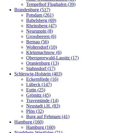
Tempelhof Flughafen (39)
Brandenburg (517)
Potsdam (261)
Babelsberg (69)
Rheinsberg (47)
Neuruppin (8)
Grossbeeren (6)
Bernau (56)
Woltersdorf (10)
Kleinmachnow (6)
Oberspreewald-Lausitz (17)
Oranienburg (13)
Stahnsdorf (17)
Schleswig-Holstein (403)
Eckernförde (16)
Lübeck (147)
Eutin (25)
Grömitz (45)
Travemünde (14)
Neustadt i.H. (83)
Plön (32)
Burg auf Fehmarn (41)
Hamburg (160)
Hamburg (160)
Nordrhein-Westfalen (71)