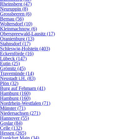
Rheinsberg (47)
Neuruppin (8)
Grossbeeren (6)
Bernau (56)
Woltersdorf (10)
Kleinmachnow (6)
Oberspreewald-Lausitz (17)
Oranienburg (13)
Stahnsdorf (17)
Schleswig-Holstein (403)
Eckernförde (16)
Lübeck (147)
Eutin (25)
Grömitz (45)
Travemünde (14)
Neustadt i.H. (83)
Plön (32)
Burg auf Fehmarn (41)
Hamburg (160)
Hamburg (160)
Nordrhein-Westfalen (71)
Münster (71)
Niedersachsen (271)
Hannover (55)
Goslar (84)
Celle (132)
Hessen (265)
Frankfurt Main (34)