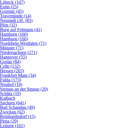
Lübeck (147)
Eutin (25)
Grömitz (45)
Travemünde (14)
Neustadt i.H. (83)
Plön (32)
Burg auf Fehmarn (41)
Hamburg (160)
Hamburg (160)
Nordrhein-Westfalen (71)
Münster (71)
Niedersachsen (271)
Hannover (55)
Goslar (84)
Celle (132)
Hessen (265)
Frankfurt Main (34)
Fulda (173)
Neuhof (18)
Steinau an der Strasse (20)
Schlitz (19)
Kalbach
Sachsen (641)
Bad Schandau (49)
Zwickau (62)
Reinhardtsdorf (15)
Pirna (29)
Leipzig (161)