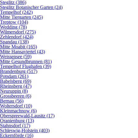
Steglitz (386)
Steglitz Botanischer Garten (24)
Tempelhof (242)
Mitte Tiergarten (245)
Treptow (104)
Wedding (78)
Wilmersdorf (275)
Zehlendorf (424)
Spandau (138)
Mitte Moabit (165)
Mitte Hansaviertel (43)
Weissensee (59)
Mitte Gesundbrunnen (81)
Tempelhof Flughafen (39)
Brandenburg (517)
Potsdam (261)
Babelsberg (69)
Rheinsberg (47)
Neuruppin (8)
Grossbeeren (6)
Bernau (56)
Woltersdorf (10)
Kleinmachnow (6)
Oberspreewald-Lausitz (17)
Oranienburg (13)
Stahnsdorf (17)
Schleswig-Holstein (403)
Eckernförde (16)