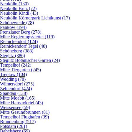
Neukölln (130)
Neukölln Britz (72)
Neukölln Kindl (43)
Neukölln Körnerpark Lichtkunst (17)
Schöneweide (78)
Pankow (194)
Prenzlauer Berg (278)
Mitte Regierungsviertel (119)
Reinickendorf (124)
Reinickendorf Tegel (48)
Schöneberg (388)
Steglitz (386)
Steglitz Botanischer Garten (24)
Tempelhof (242)
Mitte Tiergarten (245)
Treptow (104)
Wedding (78)
Wilmersdorf (275)
Zehlendorf (424)
Spandau (138)
Mitte Moabit (165)
Mitte Hansaviertel (43)
Weissensee (59)
Mitte Gesundbrunnen (81)
Tempelhof Flughafen (39)
Brandenburg (517)
Potsdam (261)
Babelsberg (69)