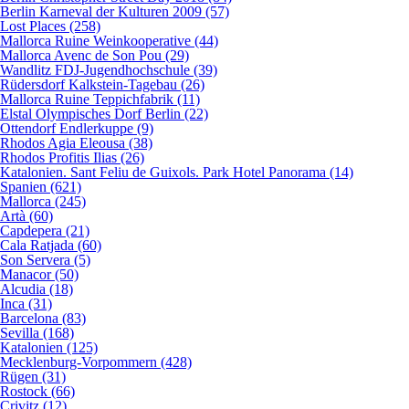
Berlin Karneval der Kulturen 2009 (57)
Lost Places (258)
Mallorca Ruine Weinkooperative (44)
Mallorca Avenc de Son Pou (29)
Wandlitz FDJ-Jugendhochschule (39)
Rüdersdorf Kalkstein-Tagebau (26)
Mallorca Ruine Teppichfabrik (11)
Elstal Olympisches Dorf Berlin (22)
Ottendorf Endlerkuppe (9)
Rhodos Agia Eleousa (38)
Rhodos Profitis Ilias (26)
Katalonien. Sant Feliu de Guixols. Park Hotel Panorama (14)
Spanien (621)
Mallorca (245)
Artà (60)
Capdepera (21)
Cala Ratjada (60)
Son Servera (5)
Manacor (50)
Alcudia (18)
Inca (31)
Barcelona (83)
Sevilla (168)
Katalonien (125)
Mecklenburg-Vorpommern (428)
Rügen (31)
Rostock (66)
Crivitz (12)