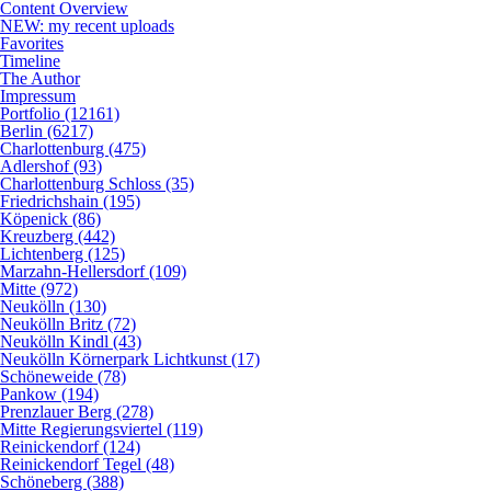
Content Overview
NEW: my recent uploads
Favorites
Timeline
The Author
Impressum
Portfolio (12161)
Berlin (6217)
Charlottenburg (475)
Adlershof (93)
Charlottenburg Schloss (35)
Friedrichshain (195)
Köpenick (86)
Kreuzberg (442)
Lichtenberg (125)
Marzahn-Hellersdorf (109)
Mitte (972)
Neukölln (130)
Neukölln Britz (72)
Neukölln Kindl (43)
Neukölln Körnerpark Lichtkunst (17)
Schöneweide (78)
Pankow (194)
Prenzlauer Berg (278)
Mitte Regierungsviertel (119)
Reinickendorf (124)
Reinickendorf Tegel (48)
Schöneberg (388)