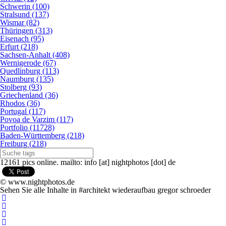
Schwerin (100)
Stralsund (137)
Wismar (82)
Thüringen (313)
Eisenach (95)
Erfurt (218)
Sachsen-Anhalt (408)
Wernigerode (67)
Quedlinburg (113)
Naumburg (135)
Stolberg (93)
Griechenland (36)
Rhodos (36)
Portugal (117)
Povoa de Varzim (117)
Portfolio (11728)
Baden-Württemberg (218)
Freiburg (218)
12161 pics online. mailto: info [at] nightphotos [dot] de
© www.nightphotos.de
Sehen Sie alle Inhalte in #architekt wiederaufbau gregor schroeder