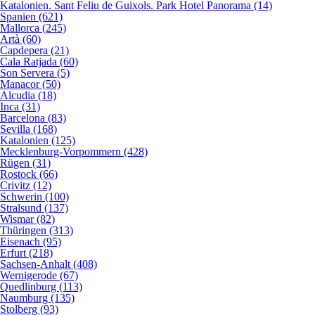
Katalonien. Sant Feliu de Guixols. Park Hotel Panorama (14)
Spanien (621)
Mallorca (245)
Artà (60)
Capdepera (21)
Cala Ratjada (60)
Son Servera (5)
Manacor (50)
Alcudia (18)
Inca (31)
Barcelona (83)
Sevilla (168)
Katalonien (125)
Mecklenburg-Vorpommern (428)
Rügen (31)
Rostock (66)
Crivitz (12)
Schwerin (100)
Stralsund (137)
Wismar (82)
Thüringen (313)
Eisenach (95)
Erfurt (218)
Sachsen-Anhalt (408)
Wernigerode (67)
Quedlinburg (113)
Naumburg (135)
Stolberg (93)