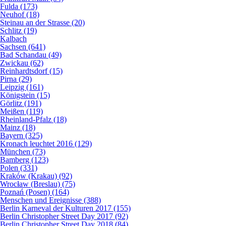
Fulda (173)
Neuhof (18)
Steinau an der Strasse (20)
Schlitz (19)
Kalbach
Sachsen (641)
Bad Schandau (49)
Zwickau (62)
Reinhardtsdorf (15)
Pirna (29)
Leipzig (161)
Königstein (15)
Görlitz (191)
Meißen (119)
Rheinland-Pfalz (18)
Mainz (18)
Bayern (325)
Kronach leuchtet 2016 (129)
München (73)
Bamberg (123)
Polen (331)
Kraków (Krakau) (92)
Wrocław (Breslau) (75)
Poznań (Posen) (164)
Menschen und Ereignisse (388)
Berlin Karneval der Kulturen 2017 (155)
Berlin Christopher Street Day 2017 (92)
Berlin Christopher Street Day 2018 (84)