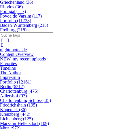
Griechenland (36)
Rhodos (36)
Portugal (117)
Povoa de Varzim (117)
Portfolio (11728)
Baden-Württemberg (218)
Freiburg (218)
nightphotos.de
Content Overview
NEW: my recent uploads
Favorites
Timeline
The Author
Impressum
Portfolio (12161)
Berlin (6217)
Charlottenburg (475)
Adlershof (93)
Charlottenburg Schloss (35)
Friedrichshain (195)
Köpenick (86)
Kreuzberg (442)
Lichtenberg (125)
Marzahn-Hellersdorf (109)
Mitte (972)