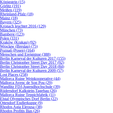
Königstein (15)
Görlitz (191)
Meißen (119)
Rheinland-Pfalz (18)
Mainz (18)
Bayern (325)
Kronach leuchtet 2016 (129)
München (73)
Bamberg (123)
Polen (331)
Kraków (Krakau) (92)
Wrocław (Breslau) (75)
Poznań (Posen) (164)
Menschen und Ereignisse (388)
Berlin Karneval der Kulturen 2017 (155)
Berlin Christopher Street Day 2017 (92)
Berlin Christopher Street Day 2018 (84)
Berlin Karneval der Kulturen 2009 (57)
Lost Places (258)
Mallorca Ruine Weinkooperative (44)
Mallorca Avenc de Son Pou (29)
Wandlitz FDJ-Jugendhochschule (39)
Rüdersdorf Kalkstein-Tagebau (26)
Mallorca Ruine Teppichfabrik (11)
Elstal Olympisches Dorf Berlin (22)
Ottendorf Endlerkuppe (9)
Rhodos Agia Eleousa (38)
Rhodos Profitis Ilias (26)