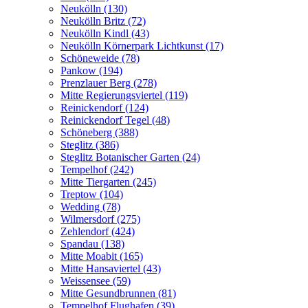
Neukölln (130)
Neukölln Britz (72)
Neukölln Kindl (43)
Neukölln Körnerpark Lichtkunst (17)
Schöneweide (78)
Pankow (194)
Prenzlauer Berg (278)
Mitte Regierungsviertel (119)
Reinickendorf (124)
Reinickendorf Tegel (48)
Schöneberg (388)
Steglitz (386)
Steglitz Botanischer Garten (24)
Tempelhof (242)
Mitte Tiergarten (245)
Treptow (104)
Wedding (78)
Wilmersdorf (275)
Zehlendorf (424)
Spandau (138)
Mitte Moabit (165)
Mitte Hansaviertel (43)
Weissensee (59)
Mitte Gesundbrunnen (81)
Tempelhof Flughafen (39)