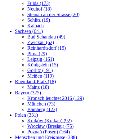
Fulda (173)
Neuhof (18)
Steinau an der Strasse (20)
Schlitz (19)
Kalbach
Sachsen (641)
Bad Schandau (49)
Zwickau (62)
Reinhardtsdorf (15)
Pirna (29)
Leipzig (161)
Königstein (15)
Görlitz (191)
Meißen (119)
Rheinland-Pfalz (18)
Mainz (18)
Bayern (325)
Kronach leuchtet 2016 (129)
München (73)
Bamberg (123)
Polen (331)
Kraków (Krakau) (92)
Wrocław (Breslau) (75)
Poznań (Posen) (164)
Menschen und Ereignisse (388)