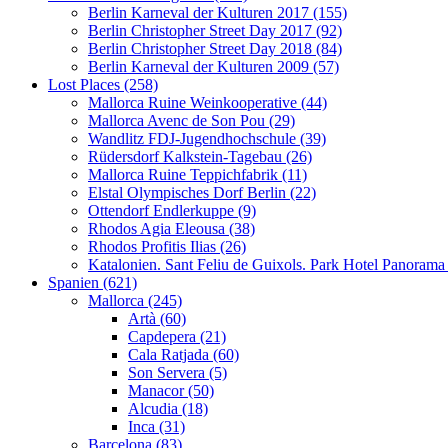
Berlin Karneval der Kulturen 2017 (155)
Berlin Christopher Street Day 2017 (92)
Berlin Christopher Street Day 2018 (84)
Berlin Karneval der Kulturen 2009 (57)
Lost Places (258)
Mallorca Ruine Weinkooperative (44)
Mallorca Avenc de Son Pou (29)
Wandlitz FDJ-Jugendhochschule (39)
Rüdersdorf Kalkstein-Tagebau (26)
Mallorca Ruine Teppichfabrik (11)
Elstal Olympisches Dorf Berlin (22)
Ottendorf Endlerkuppe (9)
Rhodos Agia Eleousa (38)
Rhodos Profitis Ilias (26)
Katalonien. Sant Feliu de Guixols. Park Hotel Panorama
Spanien (621)
Mallorca (245)
Artà (60)
Capdepera (21)
Cala Ratjada (60)
Son Servera (5)
Manacor (50)
Alcudia (18)
Inca (31)
Barcelona (83)