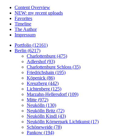
Content Overview
NEW: my recent uploads
Favorites
Timeline
The Author
Impressum
Portfolio (12161)
Berlin (6217)
Charlottenburg (475)
Adlershof (93)
Charlottenburg Schloss (35)
Friedrichshain (195)
Köpenick (86)
Kreuzberg (442)
Lichtenberg (125)
Marzahn-Hellersdorf (109)
Mitte (972)
Neukölln (130)
Neukölln Britz (72)
Neukölln Kindl (43)
Neukölln Körnerpark Lichtkunst (17)
Schöneweide (78)
Pankow (194)