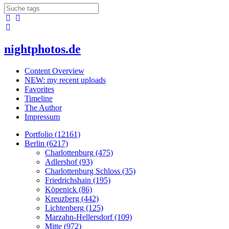
nightphotos.de
Content Overview
NEW: my recent uploads
Favorites
Timeline
The Author
Impressum
Portfolio (12161)
Berlin (6217)
Charlottenburg (475)
Adlershof (93)
Charlottenburg Schloss (35)
Friedrichshain (195)
Köpenick (86)
Kreuzberg (442)
Lichtenberg (125)
Marzahn-Hellersdorf (109)
Mitte (972)