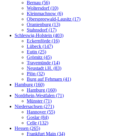
Bernau (56)
Woltersdorf (10)
Kleinmachnow (6)
Oberspreewald-Lausitz (17)
Oranienburg (13)
Stahnsdorf (17)
Schleswig-Holstein (403)
Eckernförde (16)
Lübeck (147)
Eutin (25)
Grömitz (45)
Travemünde (14)
Neustadt i.H. (83)
Plön (32)
Burg auf Fehmarn (41)
Hamburg (160)
Hamburg (160)
Nordrhein-Westfalen (71)
Münster (71)
Niedersachsen (271)
Hannover (55)
Goslar (84)
Celle (132)
Hessen (265)
Frankfurt Main (34)