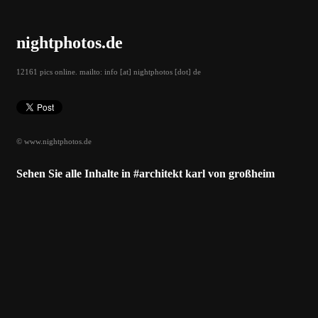
nightphotos.de
12161 pics online. mailto: info [at] nightphotos [dot] de
© www.nightphotos.de
Sehen Sie alle Inhalte in #architekt karl von großheim