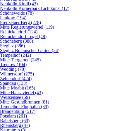
Neukölln Kindl (43)
Neukölln Körnerpark Lichtkunst (17)
Schöneweide (78)
Pankow (194)
Prenzlauer Berg (278)
Mitte Regierungsviertel (119)
Reinickendorf (124)
Reinickendorf Tegel (48)
Schöneberg (388)
Steglitz (386)
Steglitz Botanischer Garten (24)
Tempelhof (242)
Mitte Tiergarten (245)
Treptow (104)
Wedding (78)
Wilmersdorf (275)
Zehlendorf (424)
Spandau (138)
Mitte Moabit (165)
Mitte Hansaviertel (43)
Weissensee (59)
Mitte Gesundbrunnen (81)
Tempelhof Flughafen (39)
Brandenburg (517)
Potsdam (261)
Babelsberg (69)
Rheinsberg (47)
Neuruppin (8)