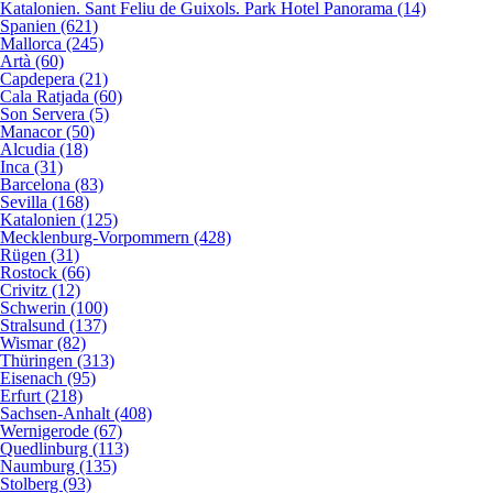
Katalonien. Sant Feliu de Guixols. Park Hotel Panorama (14)
Spanien (621)
Mallorca (245)
Artà (60)
Capdepera (21)
Cala Ratjada (60)
Son Servera (5)
Manacor (50)
Alcudia (18)
Inca (31)
Barcelona (83)
Sevilla (168)
Katalonien (125)
Mecklenburg-Vorpommern (428)
Rügen (31)
Rostock (66)
Crivitz (12)
Schwerin (100)
Stralsund (137)
Wismar (82)
Thüringen (313)
Eisenach (95)
Erfurt (218)
Sachsen-Anhalt (408)
Wernigerode (67)
Quedlinburg (113)
Naumburg (135)
Stolberg (93)