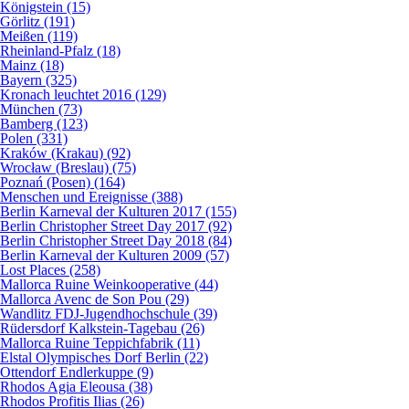
Königstein (15)
Görlitz (191)
Meißen (119)
Rheinland-Pfalz (18)
Mainz (18)
Bayern (325)
Kronach leuchtet 2016 (129)
München (73)
Bamberg (123)
Polen (331)
Kraków (Krakau) (92)
Wrocław (Breslau) (75)
Poznań (Posen) (164)
Menschen und Ereignisse (388)
Berlin Karneval der Kulturen 2017 (155)
Berlin Christopher Street Day 2017 (92)
Berlin Christopher Street Day 2018 (84)
Berlin Karneval der Kulturen 2009 (57)
Lost Places (258)
Mallorca Ruine Weinkooperative (44)
Mallorca Avenc de Son Pou (29)
Wandlitz FDJ-Jugendhochschule (39)
Rüdersdorf Kalkstein-Tagebau (26)
Mallorca Ruine Teppichfabrik (11)
Elstal Olympisches Dorf Berlin (22)
Ottendorf Endlerkuppe (9)
Rhodos Agia Eleousa (38)
Rhodos Profitis Ilias (26)