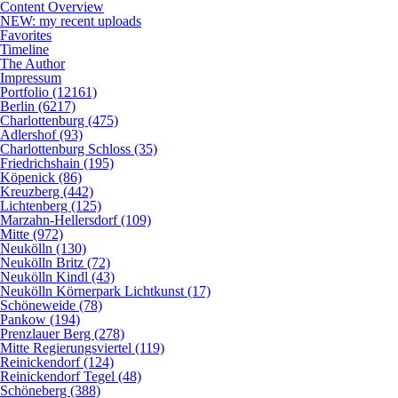
Content Overview
NEW: my recent uploads
Favorites
Timeline
The Author
Impressum
Portfolio (12161)
Berlin (6217)
Charlottenburg (475)
Adlershof (93)
Charlottenburg Schloss (35)
Friedrichshain (195)
Köpenick (86)
Kreuzberg (442)
Lichtenberg (125)
Marzahn-Hellersdorf (109)
Mitte (972)
Neukölln (130)
Neukölln Britz (72)
Neukölln Kindl (43)
Neukölln Körnerpark Lichtkunst (17)
Schöneweide (78)
Pankow (194)
Prenzlauer Berg (278)
Mitte Regierungsviertel (119)
Reinickendorf (124)
Reinickendorf Tegel (48)
Schöneberg (388)