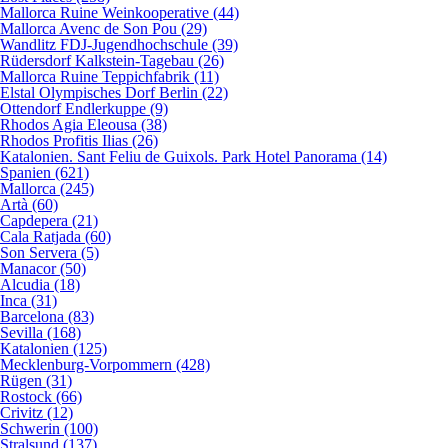
Mallorca Ruine Weinkooperative (44)
Mallorca Avenc de Son Pou (29)
Wandlitz FDJ-Jugendhochschule (39)
Rüdersdorf Kalkstein-Tagebau (26)
Mallorca Ruine Teppichfabrik (11)
Elstal Olympisches Dorf Berlin (22)
Ottendorf Endlerkuppe (9)
Rhodos Agia Eleousa (38)
Rhodos Profitis Ilias (26)
Katalonien. Sant Feliu de Guixols. Park Hotel Panorama (14)
Spanien (621)
Mallorca (245)
Artà (60)
Capdepera (21)
Cala Ratjada (60)
Son Servera (5)
Manacor (50)
Alcudia (18)
Inca (31)
Barcelona (83)
Sevilla (168)
Katalonien (125)
Mecklenburg-Vorpommern (428)
Rügen (31)
Rostock (66)
Crivitz (12)
Schwerin (100)
Stralsund (137)