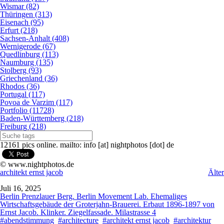
Wismar (82)
Thüringen (313)
Eisenach (95)
Erfurt (218)
Sachsen-Anhalt (408)
Wernigerode (67)
Quedlinburg (113)
Naumburg (135)
Stolberg (93)
Griechenland (36)
Rhodos (36)
Portugal (117)
Povoa de Varzim (117)
Portfolio (11728)
Baden-Württemberg (218)
Freiburg (218)
12161 pics online. mailto: info [at] nightphotos [dot] de
© www.nightphotos.de
architekt ernst jacob
Älter
Juli 16, 2025
Berlin Prenzlauer Berg. Berlin Movement Lab. Ehemaliges
Wirtschaftsgebäude der Groterjahn-Brauerei. Erbaut 1896-1897 von
Ernst Jacob. Klinker. Ziegelfassade. Milastrasse 4
#abendstimmung
#architecture
#architekt ernst jacob
#architektur