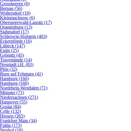
Grossbeeren (6)
Bernau (56)
Woltersdorf (10)
Kleinmachnow (6)
Oberspreewald-Lausitz (17)
Oranienburg (13)
Stahnsdorf (17)
Schleswig-Holstein (403)
Eckernförde (16)
Lübeck (147)
Eutin (25)
Grömitz (45)
Travemünde (14)
Neustadt i.H. (83)
Plön (32)
Burg auf Fehmarn (41)
Hamburg (160)
Hamburg (160)
Nordrhein-Westfalen (71)
Münster (71)
Niedersachsen (271)
Hannover (55)
Goslar (84)
Celle (132)
Hessen (265)
Frankfurt Main (34)
Fulda (173)
Neuhof (18)