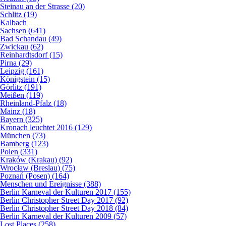
Steinau an der Strasse (20)
Schlitz (19)
Kalbach
Sachsen (641)
Bad Schandau (49)
Zwickau (62)
Reinhardtsdorf (15)
Pirna (29)
Leipzig (161)
Königstein (15)
Görlitz (191)
Meißen (119)
Rheinland-Pfalz (18)
Mainz (18)
Bayern (325)
Kronach leuchtet 2016 (129)
München (73)
Bamberg (123)
Polen (331)
Kraków (Krakau) (92)
Wrocław (Breslau) (75)
Poznań (Posen) (164)
Menschen und Ereignisse (388)
Berlin Karneval der Kulturen 2017 (155)
Berlin Christopher Street Day 2017 (92)
Berlin Christopher Street Day 2018 (84)
Berlin Karneval der Kulturen 2009 (57)
Lost Places (258)