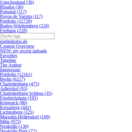
Griechenland (36)
Rhodos (36)
Portugal (117)
Povoa de Varzim (117)
Portfolio (11728)
Baden-Württemberg (218)
Freiburg (218)
nightphotos.de
Content Overview
NEW: my recent uploads
Favorites
Timeline
The Author
Impressum
Portfolio (12161)
Berlin (6217)
Charlottenburg (475)
Adlershof (93)
Charlottenburg Schloss (35)
Friedrichshain (195)
Köpenick (86)
Kreuzberg (442)
Lichtenberg (125)
Marzahn-Hellersdorf (109)
Mitte (972)
Neukölln (130)
Neukölln Britz (72)