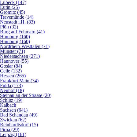
Lübeck (147)
Eutin (25)
Grömitz (45)
Travemünde (14)
Neustadt i.H. (83)
Plön (32)
Burg auf Fehmarn (41)
Hamburg (160)
Hamburg (160)
Nordrhein-Westfalen (71)
Münster (71)
Niedersachsen (271)
Hannover (55)
Goslar (84)
Celle (132)
Hessen (265)
Frankfurt Main (34)
Fulda (173)
Neuhof (18)
Steinau an der Strasse (20)
Schlitz (19)
Kalbach
Sachsen (641)
Bad Schandau (49)
Zwickau (62)
Reinhardtsdorf (15)
Pirna (29)
Leipzig (161)