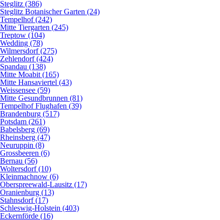
Steglitz (386)
Steglitz Botanischer Garten (24)
Tempelhof (242)
Mitte Tiergarten (245)
Treptow (104)
Wedding (78)
Wilmersdorf (275)
Zehlendorf (424)
Spandau (138)
Mitte Moabit (165)
Mitte Hansaviertel (43)
Weissensee (59)
Mitte Gesundbrunnen (81)
Tempelhof Flughafen (39)
Brandenburg (517)
Potsdam (261)
Babelsberg (69)
Rheinsberg (47)
Neuruppin (8)
Grossbeeren (6)
Bernau (56)
Woltersdorf (10)
Kleinmachnow (6)
Oberspreewald-Lausitz (17)
Oranienburg (13)
Stahnsdorf (17)
Schleswig-Holstein (403)
Eckernförde (16)